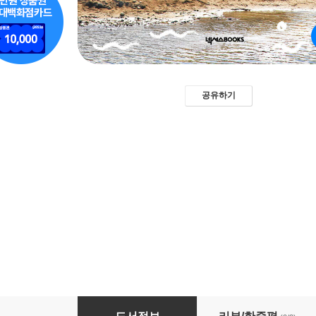
공유하기
김씨표류기 각본집