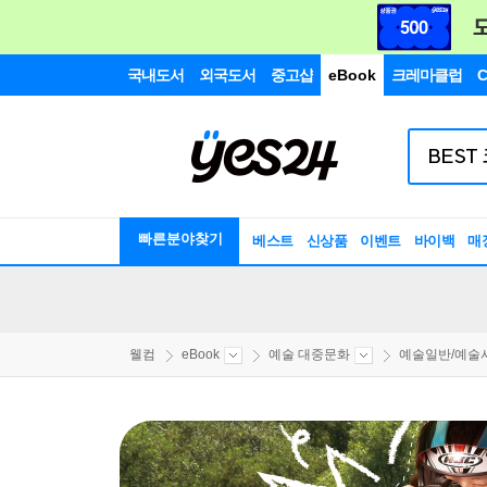
국내도서
외국도서
중고샵
eBook
크레마클럽
C
빠른분야찾기
베스트
신상품
이벤트
바이백
매
웰컴
eBook
예술 대중문화
예술일반/예술