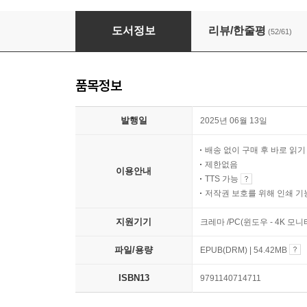
미술관에 간 할미
도서정보
리뷰/한줄평
(52/61)
품목정보
발행일
2025년 06월 13일
배송 없이 구매 후 바로 읽
제한없음
이용안내
TTS 가능
저작권 보호를 위해 인쇄 기
지원기기
크레마 /PC(윈도우 - 4K 
파일/용량
EPUB(DRM) | 54.42MB
ISBN13
9791140714711