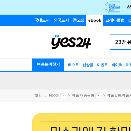
국내도서
외국도서
중고샵
eBook
크레마클럽
C
빠른분야찾기
베스트
신상품
이벤트
바이백
매
웰컴
eBook
예술 대중문화
예술일반/예술