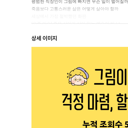
평범한 직장인이 그림에 빠지면 무슨 일이 벌어질까
죽음보다 고통스러운 삶은 어떻게 살아야 할까
세상에서 가장 절박했던 화판
[요즘 미술] 죽은 상어가 살아 있는 예술이 된 날
상세 이미지
2장. “그림을 보다 보니 시대가 보이더구나” ~역사
슬픈 “생쥐들”을 위한 작은 시
알고 보면 파리 상류층에게 꽤나 위험했던 그림
그 유명한 명화가 하마터면 찢어질 뻔했다고?
늙은 유령들이 하객이 된 기묘한 결혼식
그림 한 장으로 추락해버린 사교계의 여왕
100년 동안 그림에서 지워져야만 했던 남자
모두가 침묵할 때, 흑백이 외쳤다
확대할수록 수상한 디테일이 보이는 그림?
지나치게 아름다워서 이상한 의심을 받은 화가
[요즘 미술] 검은색 하나로 전 세계를 발칵 뒤집은 