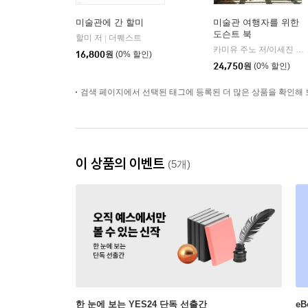
미술관에 간 할미
미술관 여행자를 위한
도슨트 북
할미 저
더퀘스트
|
카미유 주노 저/이세진 역
|
16,800
원
(0% 할인)
24,750
원
(0% 할인)
검색 페이지에서 선택된 태그에 등록된 더 많은 상품을 확인해 
이 상품의 이벤트
(5개)
한 눈에 보는 YES24 단독 선출간
e