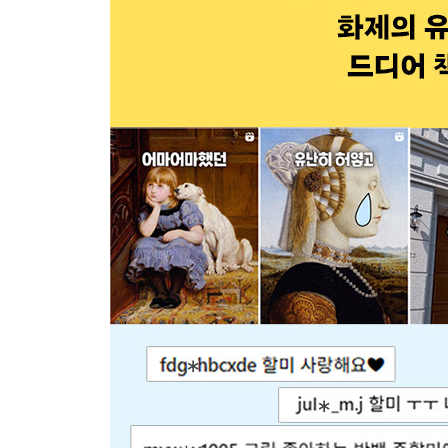
3장. “꼭 말로 하지 않아도 느껴졌지” ~연애소설보
폭풍우 속 도망치는 연인에 얽힌 은밀한 진실
모두가 외면했기에 누구보다 따스했던
아무 말 없어도 대답이 들려오는 그림
“전애인과 재회할 수 있을까요?”
좋아하는 여자에게 고백하고 비웃음을 당한 남자
아내를 300번 넘게 그린 사랑꾼의 찝찝한 비밀
바람난 남자친구 때문에 그림을 그만둔 화가
얼핏 보면 키스, 멀리서 보면…
감히 이 사랑을 그릴 수 있었던 단 한 사람
[요즘 미술] 당신을 사랑하니까, 겨눈 거야
4장. “펼치기만 해도 네 마음이 환해질 거야” ~차
바구니를 들고 기웃거리던 그 아주머니의 정체
때로는 이런 그림이 더 좋더라