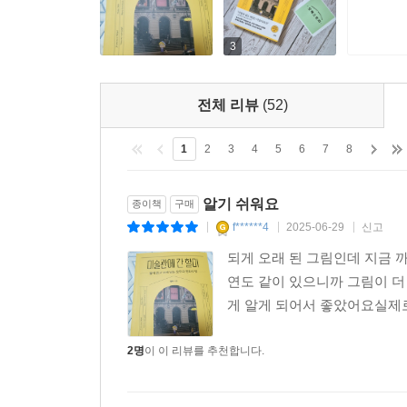
3
전체 리뷰
(52)
1
2
3
4
5
6
7
8
알기 쉬워요
종이책
구매
f******4
2025-06-29
신고
|
|
|
되게 오래 된 그림인데 지금
연도 같이 있으니까 그림이 더
게 알게 되어서 좋았어요실제로 
2명
이 이 리뷰를 추천합니다.