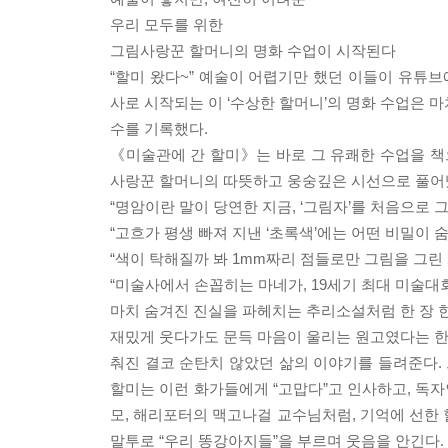
우리 모두를 위한
그림사랑꾼 할머니의 명화 수업이 시작된다
“할미 왔다~” 예술이 어렵기만 했던 이들이 유튜브
사로 시작되는 이 ‘수상한 할머니’의 명화 수업은 마
수를 기록했다.
《미술관에 간 할미》는 바로 그 유쾌한 수업을 
사랑꾼 할머니의 따뜻하고 웅숭깊은 시선으로 풀어
“명암이란 말이 당연한 지금, ‘그림자’를 처음으로 
“고흐가 평생 빠져 지낸 ‘초록색’에는 어떤 비밀이 
“색이 탁해질까 봐 1mm짜리 점들로만 그림을 그린
“미술사에서 손꼽히는 마네가, 19세기 최대 미술대
마치 숨겨진 진실을 파헤치는 추리소설처럼 한 장 
재밌게 웃다가도 문득 마음이 울리는 원고였다는 한 독
춰진 결코 순탄치 않았던 삶의 이야기를 들려준다. 
할미는 이런 화가들에게 “고맙다”고 인사하고, 독자
모, 해리포터의 맥고나걸 교수님처럼, 기억에 선한 
말투로 “우리 똥강아지들”을 부르며 웃음을 안긴다.