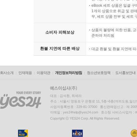
eBook 세트 상품은 일괄 
1개의 상품으로 취급 및 판매
우, 세트 상품 전부 및 세트
상품의 불량에 의한 반품, 교
소비자 피해보상
준하여 처리됨
환불 지연에 따른 배상
대금 환불 및 환불 지연에 
회사소개
인재채용
이용약관
개인정보처리방침
청소년보호정책
도서홍보안내
대표 : 김석환, 최세라
주소 : 서울시 영등포구 은행로 11, 5층~6층(여의도동,일신
사업자등록번호 : 229-81-37000 통신판매업신고 : 제 200
이메일 : yes24help@yes24.com 호스팅 서비스사업자 :
Copyright ⓒ YES24 Corp. All Rights Reserved.