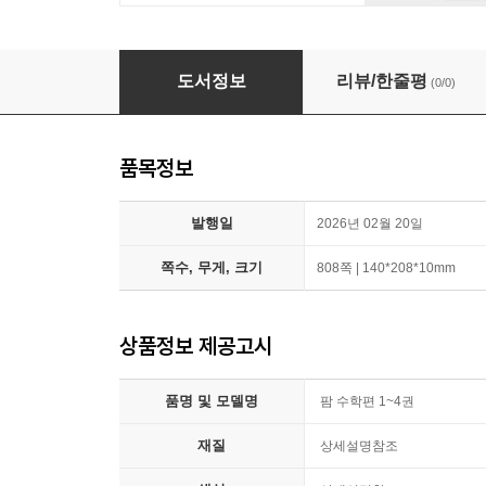
팜 수학편 1~4권
도서정보
리뷰/한줄평
(0/0)
품목정보
발행일
2026년 02월 20일
쪽수, 무게, 크기
808쪽 | 140*208*10mm
상품정보 제공고시
품명 및 모델명
팜 수학편 1~4권
재질
상세설명참조