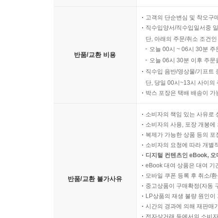
고객의 단순변심 및 착오구
직수입양서/직수입일서중 일
단, 아래의 주문/취소 조건인
오늘 00시 ~ 06시 30분 
반품/교환 비용
오늘 06시 30분 이후 주문
직수입 음반/영상물/기프트 
단, 당일 00시~13시 사이
박스 포장은 택배 배송이 가
소비자의 책임 있는 사유로 
소비자의 사용, 포장 개봉에 
복제가 가능한 상품 등의 포장을 
소비자의 요청에 따라 개별
디지털 컨텐츠인 eBook, 
eBook 대여 상품은 대여 기
모바일 쿠폰 등록 후 취소/환
반품/교환 불가사유
중고상품이 구매확정(자동 
LP상품의 재생 불량 원인이 기
시간의 경과에 의해 재판매가
전자상거래 등에서의 소비자