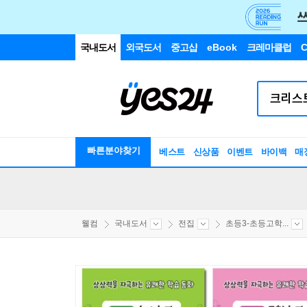
국내도서
외국도서
중고샵
eBook
크레마클럽
C
빠른분야찾기
베스트
신상품
이벤트
바이백
매
웰컴
국내도서
전집
초등3-초등고학...