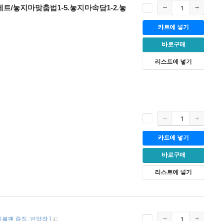
트/놓지마맞춤법1-5.놓지마속담1-2.놓
카트에 넣기
바로구매
리스트에 넣기
카트에 넣기
바로구매
리스트에 넣기
이볼펜 증정
반양장
]