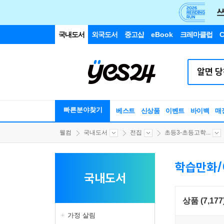
국내도서
외국도서
중고샵
eBook
크레마클럽
C
빠른분야찾기
베스트
신상품
이벤트
바이백
매
웰컴
국내도서
전집
초등3-초등고학...
학습만화
국내도서
상품 (7,177
가정 살림