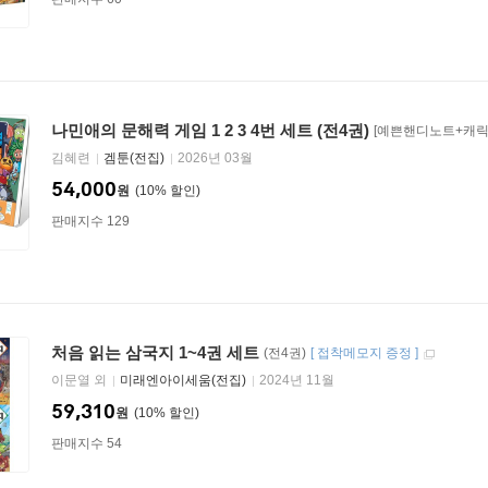
나민애의 문해력 게임 1 2 3 4번 세트 (전4권)
[예쁜핸디노트+캐릭터
김혜련
겜툰(전집)
2026년 03월
54,000
원
10
%
판매지수 129
처음 읽는 삼국지 1~4권 세트
(전4권)
[
접착메모지 증정
]
이문열 외
미래엔아이세움(전집)
2024년 11월
59,310
원
10
%
판매지수 54