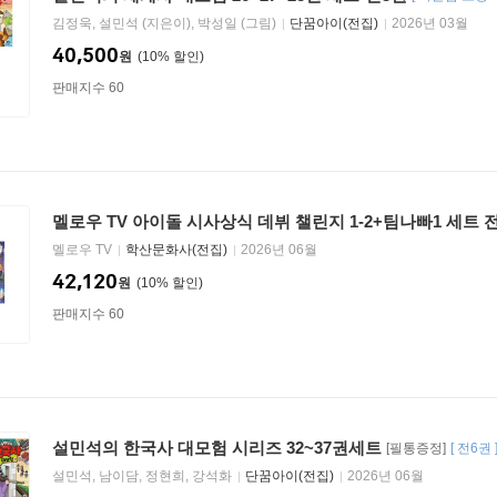
김정욱, 설민석 (지은이), 박성일 (그림)
단꿈아이(전집)
2026년 03월
40,500
원
10
%
판매지수 60
멜로우 TV 아이돌 시사상식 데뷔 챌린지 1-2+팀나빠1 세트 
멜로우 TV
학산문화사(전집)
2026년 06월
42,120
원
10
%
판매지수 60
설민석의 한국사 대모험 시리즈 32~37권세트
[필통증정]
[
전6권
설민석, 남이담, 정현희, 강석화
단꿈아이(전집)
2026년 06월