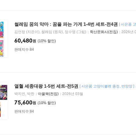
썰레임 꿈의 악마 : 꿈을 파는 가게 1-4번 세트-전4권
[
사은품 
김언정 (지은이), 썰레임 (원작), 정수영 (그림)
학산문화사(전집)
2026년 
60,480
원
10
%
판매지수 84
열혈 세종대왕 1-5번 세트-전5권
[
사은품 고양이볼펜 증정
반양장
]
박지연, 박한
아울북(전집)
2026년 03월
75,600
원
10
%
판매지수 84