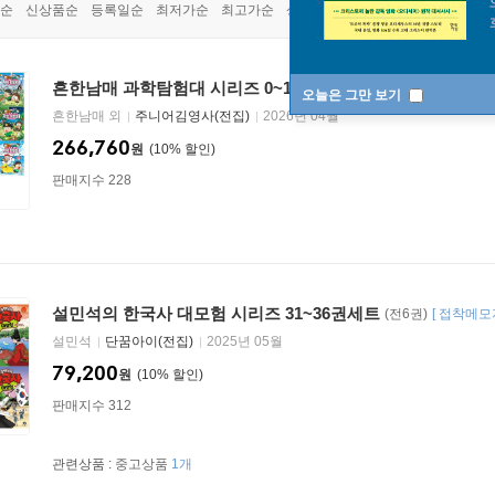
순
신상품순
등록일순
최저가순
최고가순
상품명순
흔한남매 과학탐험대 시리즈 0~17권세트
[독서대증정]
[
전18권
]
오늘은 그만 보기
흔한남매 외
주니어김영사(전집)
2026년 04월
266,760
원
10
%
판매지수 228
설민석의 한국사 대모험 시리즈 31~36권세트
(전6권)
[
접착메모
설민석
단꿈아이(전집)
2025년 05월
79,200
원
10
%
판매지수 312
관련상품 :
중고상품
1개