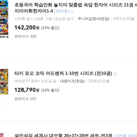
초등국어 학습만화 놓지마 맞춤법 속담 한자어 시리즈 11권 세
지마어휘한자어1-4
[
전11권
]
신태훈 글 / 나승훈 그림 / 정상은 감수
주니어김영사(전집)
2021년 02월
142,200
원
10
%
판매지수 300
타키 포오 코믹 어드벤처 1-10번 시리즈 (전10권)
캐릭온TV 원작 / 안도감 글
대원키즈(전집)
2026년 01월
128,790
원
10
%
판매지수 102
설민석의 세계사 대모험 26+27+28번 세트-전3권
[
사은품 고양