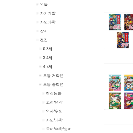
인물
자기계발
자연과학
잡지
전집
0-3세
3-4세
4-7세
초등 저학년
초등 중학년
창작동화
고전/명작
역사/위인
자연/과학
국어/수학/영어