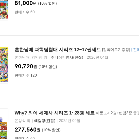
81,000
원
10
%
판매지수 60
흔한남매 과학탐험대 시리즈 12~17권세트
[접착메모지증정]
[
전
흔한남매, 김언정 외
주니어김영사(전집)
2026년 04월
90,720
원
10
%
판매지수 120
Why? 와이 세계사 시리즈 1~28권 세트
아동도서2권+랜덤3종 증정
윤상석 외
예림당(전집)
2025년 09월
277,560
원
10
%
판매지수 60