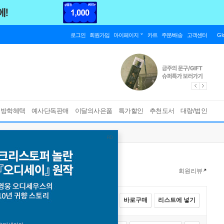
로그인
회원가입
마이페이지
카트
주문/배송
고객센터
Gl
름방학혜택
예사단독판매
이달의사은품
특가할인
추천도서
대량/법인
회원리뷰
전체선택
카트에 넣기
바로구매
리스트에 넣기