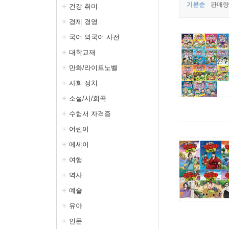
기본순
판매량
건강 취미
경제 경영
국어 외국어 사전
대학교재
만화/라이트노벨
사회 정치
소설/시/희곡
수험서 자격증
어린이
에세이
여행
역사
예술
유아
인문