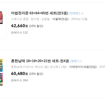
마법천자문 63+64+65번 세트(전3권)
[
반양장
]
스튜디오 훈훈 , 정수영 , 강용철
아울북(전집)
2024년 12월
42,660
원
10
%
판매지수 132
흔한남매 18+19+20+21번 세트-전4권
[
양장
]
흔한남매 (지은이), 백난도 (글), 유난희 (그림)
미래엔아이세움(전집)
202
60,480
원
10
%
판매지수 264