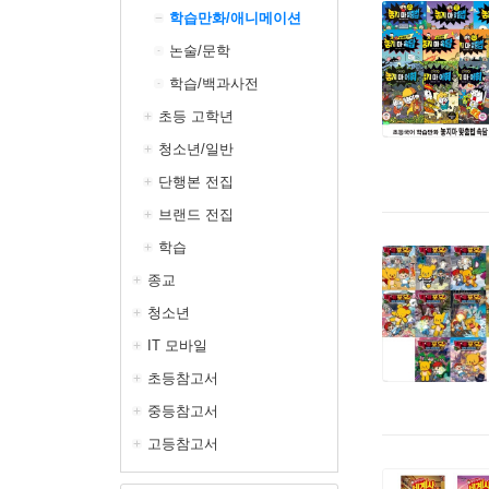
학습만화/애니메이션
논술/문학
학습/백과사전
초등 고학년
청소년/일반
단행본 전집
브랜드 전집
학습
종교
청소년
IT 모바일
초등참고서
중등참고서
고등참고서