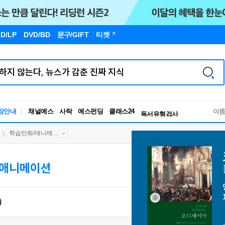
D/LP
DVD/BD
문구
/GIFT
티켓
독서유형검사
RBTI Lab
장안내
채널예스
사락
예스펀딩
클래스24
독서유형검사
여
학습만화/애니메...
/애니메이션
)