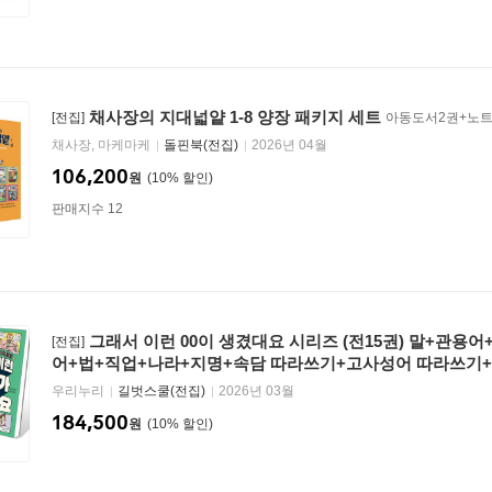
채사장의 지대넓얕 1-8 양장 패키지 세트
[전집]
아동도서2권+노트
채사장, 마케마케
돌핀북(전집)
2026년 04월
106,200
원
10
%
판매지수 12
그래서 이런 00이 생겼대요 시리즈 (전15권) 말+관
[전집]
어+법+직업+나라+지명+속담 따라쓰기+고사성어 따라쓰기
우리누리
길벗스쿨(전집)
2026년 03월
184,500
원
10
%