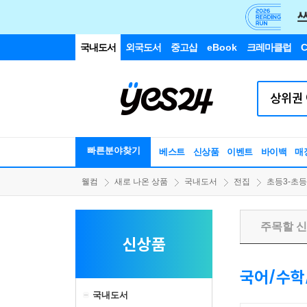
국내도서
외국도서
중고샵
eBook
크레마클럽
C
빠른분야찾기
베스트
신상품
이벤트
바이백
매
웰컴
새로 나온 상품
국내도서
전집
초등3-초
주목할 
신상품
국어/수학
국내도서