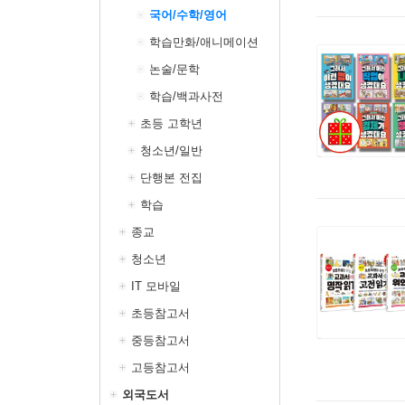
국어/수학/영어
학습만화/애니메이션
논술/문학
학습/백과사전
초등 고학년
청소년/일반
단행본 전집
학습
종교
청소년
IT 모바일
초등참고서
중등참고서
고등참고서
외국도서