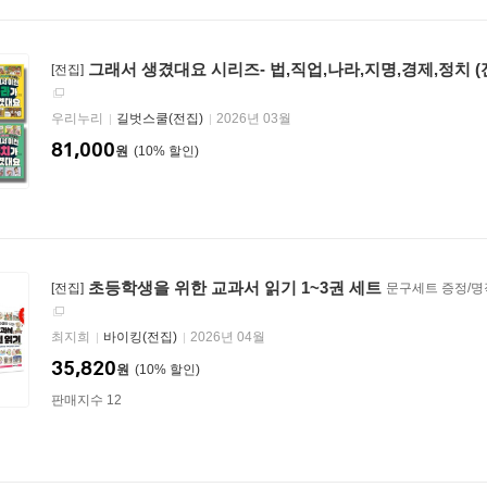
그래서 생겼대요 시리즈- 법,직업,나라,지명,경제,정치 (
[전집]
우리누리
길벗스쿨(전집)
2026년 03월
81,000
원
10
%
초등학생을 위한 교과서 읽기 1~3권 세트
[전집]
문구세트 증정/명
최지희
바이킹(전집)
2026년 04월
35,820
원
10
%
판매지수 12