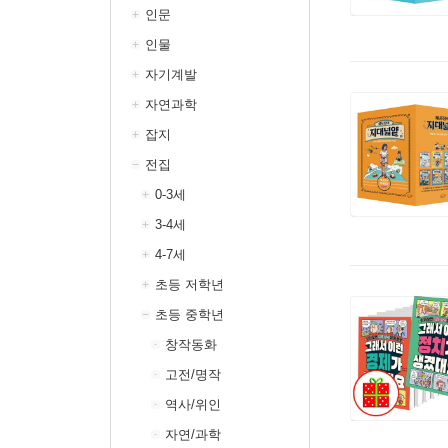
인문
인물
자기계발
자연과학
잡지
전집
0-3세
3-4세
4-7세
초등 저학년
초등 중학년
창작동화
고전/명작
역사/위인
자연/과학