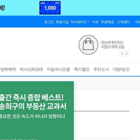
로그인
회원가입
마이페이지
카트
주문/배송
고객센터
Gl
름방학혜택
예사단독판매
이달의사은품
특가할인
추천도서
대량/법인