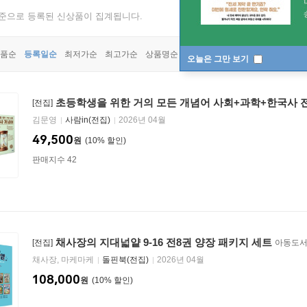
기준으로 등록된 신상품이 집계됩니다.
품순
등록일순
최저가순
최고가순
상품명순
오늘은 그만 보기
초등학생을 위한 거의 모든 개념어 사회+과학+한국사 
[전집]
김문영
사람in(전집)
2026년 04월
49,500
원
10
%
판매지수 42
채사장의 지대넓얕 9-16 전8권 양장 패키지 세트
[전집]
아동도서
채사장, 마케마케
돌핀북(전집)
2026년 04월
108,000
원
10
%