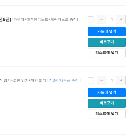
전6권)
[파우치+예쁜핸디노트+캐릭터노트 증정]
카트에 넣기
바로구매
리스트에 넣기
작 읽기+고전 읽기+위인 읽기
[
전3권/사은품 증정
]
카트에 넣기
바로구매
리스트에 넣기