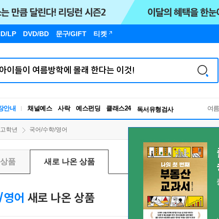
D/LP
DVD/BD
문구
/GIFT
티켓
독서유형검사
RBTI Lab
장안내
채널예스
사락
예스펀딩
클래스24
독서유형검사
여
등고학년
국어/수학/영어
신상품
새로 나온 상품
/영어
새로 나온 상품