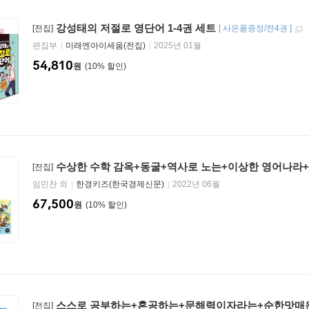
강성태의 저절로 영단어 1-4권 세트
[전집]
[
사은품증정/전4권
]
편집부
미래엔아이세움(전집)
2025년 01월
54,810
원
10
%
수상한 수학 감옥+동굴+역사로 노는+이상한 영어나라+
[전집]
임민찬 외
한경키즈(한국경제신문)
2022년 06월
67,500
원
10
%
스스로 공부하는+혼공하는+문해력이자라는+순한맛매
[전집]