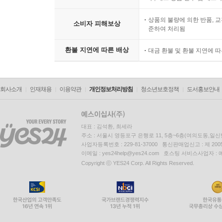
상품의 불량에 의한 반품, 교
소비자 피해보상
준하여 처리됨
환불 지연에 따른 배상
대금 환불 및 환불 지연에 
회사소개
인재채용
이용약관
개인정보처리방침
청소년보호정책
도서홍보안내
대표 : 김석환, 최세라
주소 : 서울시 영등포구 은행로 11, 5층~6층(여의도동,일신
사업자등록번호 : 229-81-37000 통신판매업신고 : 제 200
이메일 : yes24help@yes24.com 호스팅 서비스사업자 :
Copyright ⓒ YES24 Corp. All Rights Reserved.