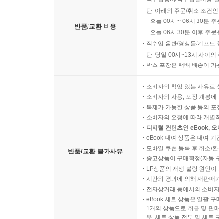
단, 아래의 주문/취소 조건인
오늘 00시 ~ 06시 30분 
반품/교환 비용
오늘 06시 30분 이후 주문
직수입 음반/영상물/기프트 
단, 당일 00시~13시 사이
박스 포장은 택배 배송이 가
소비자의 책임 있는 사유로 
소비자의 사용, 포장 개봉에 
복제가 가능한 상품 등의 포장을 
소비자의 요청에 따라 개별
디지털 컨텐츠인 eBook, 
eBook 대여 상품은 대여 기
모바일 쿠폰 등록 후 취소/환
반품/교환 불가사유
중고상품이 구매확정(자동 
LP상품의 재생 불량 원인이 기
시간의 경과에 의해 재판매가
전자상거래 등에서의 소비자
eBook 세트 상품은 일괄 
1개의 상품으로 취급 및 판매
우, 세트 상품 전부 및 세트