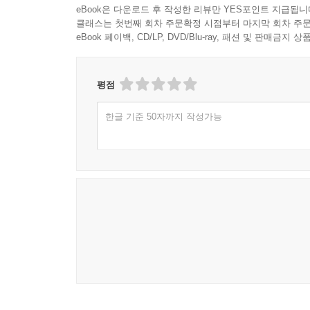
eBook은 다운로드 후 작성한 리뷰만 YES포인트 지급됩니
클래스는 첫번째 회차 주문확정 시점부터 마지막 회차 주문
3장 지역을 통한 국가의 작동
eBook 페이백, CD/LP, DVD/Blu-ray, 패션 및 판매금
1절. 지자체의 중요성
2절. 민간단체와 연계
평점
4장 기술과 산업의 활용
한글 기준 50자까지 작성가능
1절. 스마트 노인안보
2절. 고령친화 산업
5부 노인안보 국가로 가는 길
1장 중국의 노인안보와 시사점
1절. 범정부 차원의 접근
2절. 원로과학자 우대 정책
2장 한국의 노인안보 전략과 과제
1절. 노인안보 국가 전략