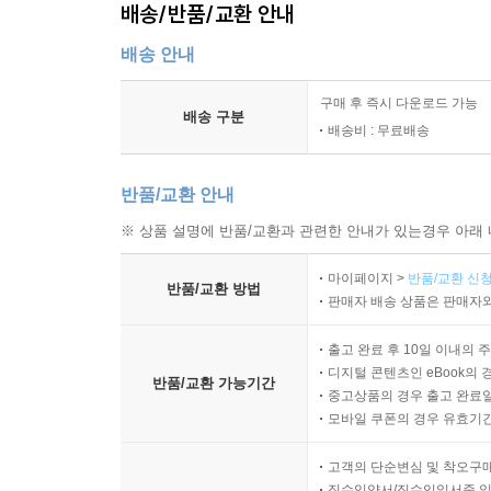
배송/반품/교환 안내
2절. 노인안보 국가 과제
배송 안내
3장 노인안보 기본법
구매 후 즉시 다운로드 가능
1절. 노인 관련 법률
배송 구분
배송비 : 무료배송
2절. 노인안보 기본법 내용
4장 노인안보 선언과 로드맵
반품/교환 안내
1절. 노인안보 선언
※ 상품 설명에 반품/교환과 관련한 안내가 있는경우 아래 
2절. 노인안보 로드맵
마이페이지 >
반품/교환 신청
반품/교환 방법
판매자 배송 상품은 판매자와
나가는 말
출고 완료 후 10일 이내의 
디지털 콘텐츠인 eBook의 
반품/교환 가능기간
중고상품의 경우 출고 완료일
모바일 쿠폰의 경우 유효기간(
고객의 단순변심 및 착오구
직수입양서/직수입일서중 일