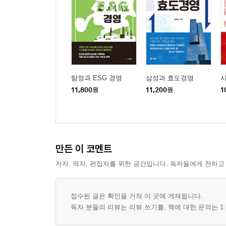
3장 노인안보 개념의 정립
1절. 노인안보 개념
2절. 노인안보 철학
4장 노인에 의한 안보 구상
1절. 노인의 재발견
탐정과 ESG 경영
삼성과 효도경영
2절. 노인 참여 안보 모델
11,800
원
11,200
원
1
3부 노인안보와 리더십
1장 효도에서 안보로의 전환
만든 이 코멘트
1절. 효도의 개념과 가치
2절. 노인 문제의 안보화
저자, 역자, 편집자를 위한 공간입니다. 독자들에게 전하고
2장 노인안보 리더십 발휘
접수된 글은 확인을 거쳐 이 곳에 게재됩니다.
1절. 노인안보 리더십 개념
독자 분들의 리뷰는 리뷰 쓰기를, 책에 대한 문의는 1:
2절. 노인안보 리더십 실천