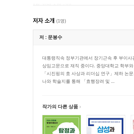
1절. 지방 소멸 시대
2절. 지방 활용 시대
저자 소개
(1명)
4장 노인안전의 작동
1절. 노인안전의 기능
저 :
문봉수
2절. 노인안전 위협 요소
대통령직속 정부기관에서 장기근속 후 부이사관
2부 노인안보의 탄생
상임고문으로 재직 중이다. 중앙대학교 학부와
「시진핑의 효 사상과 리더십 연구」제하 논문으
1장 인간안보 시대의 도래
나와 학술지를 통해 「효행장려 및 ...
1절. 기존의 안보 개념
2절. 인간안보의 중요성
2장 국가의 책임 확인
작가의 다른 상품
1절. 국가의 기능
2절. 헌법의 규정