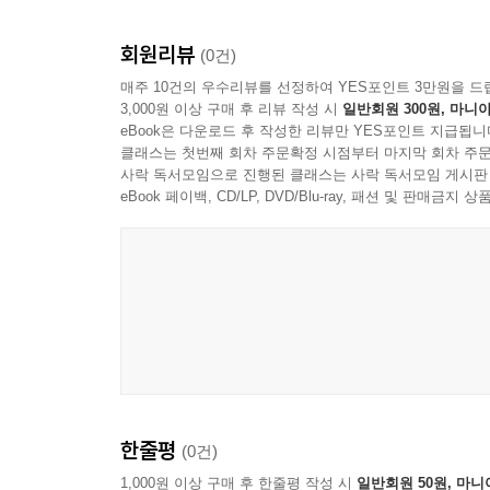
3장 국가의 품격 견지
회원리뷰
(0건)
1절. 선진국가의 모습
매주 10건의 우수리뷰를 선정하여 YES포인트 3만원을 드
2절. 보훈과 노인 일자리
3,000원 이상 구매 후 리뷰 작성 시
일반회원 300원, 마니아
eBook은 다운로드 후 작성한 리뷰만 YES포인트 지급됩니
4장 정치와 행정의 역할 수행
클래스는 첫번째 회차 주문확정 시점부터 마지막 회차 주문
사락 독서모임으로 진행된 클래스는 사락 독서모임 게시판
1절. 정치의 선택
eBook 페이백, CD/LP, DVD/Blu-ray, 패션 및 판매금
2절. 행정의 이행
4부 노인안보와 시스템 모색
1장 노인안보 국가 모델 제시
1절. 국가 모델 개념
2절. 해외 모델 사례
2장 통합 돌봄의 본격 가동
한줄평
(0건)
1절. 돌봄의 의미와 가치
1,000원 이상 구매 후 한줄평 작성 시
일반회원 50원, 마니
2절. 통합 돌봄의 시행