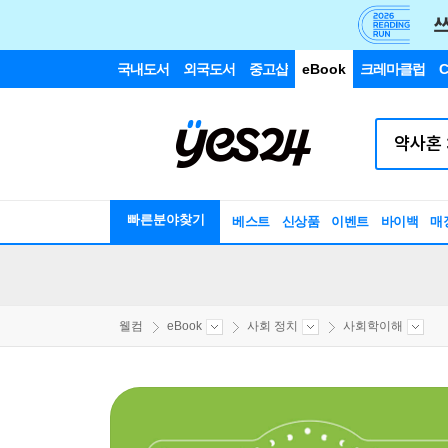
국내도서
외국도서
중고샵
eBook
크레마클럽
C
빠른분야찾기
베스트
신상품
이벤트
바이백
매
웰컴
eBook
사회 정치
사회학이해