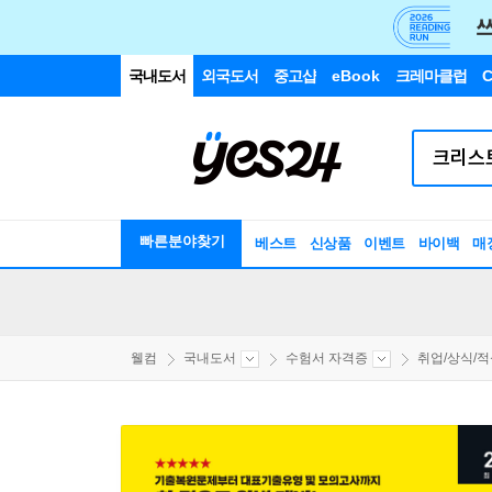
국내도서
외국도서
중고샵
eBook
크레마클럽
C
빠른분야찾기
베스트
신상품
이벤트
바이백
매
웰컴
국내도서
수험서 자격증
취업/상식/적성