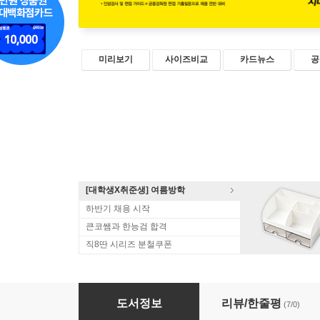
미리보기
사이즈비교
카드뉴스
공
[대학생X취준생] 여름방학
하반기 채용 시작
큰코쌤과 한능검 합격
직8딴 시리즈 분철쿠폰
2026 시대에듀 금융감독원 통합기본서
도서정보
리뷰/한줄평
(7/0)