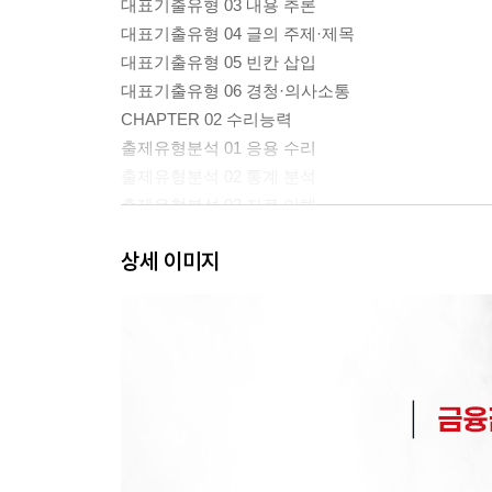
대표기출유형 03 내용 추론
대표기출유형 04 글의 주제·제목
대표기출유형 05 빈칸 삽입
대표기출유형 06 경청·의사소통
CHAPTER 02 수리능력
출제유형분석 01 응용 수리
출제유형분석 02 통계 분석
출제유형분석 03 자료 이해
출제유형분석 04 자료 계산
상세 이미지
출제유형분석 05 자료 변환
CHAPTER 03 문제해결능력
출제유형분석 01 명제 추론
출제유형분석 02 상황 판단
출제유형분석 03 자료 해석
출제유형분석 04 규칙 적용
● PART 2 최종점검 모의고사
제1회 최종점검 모의고사