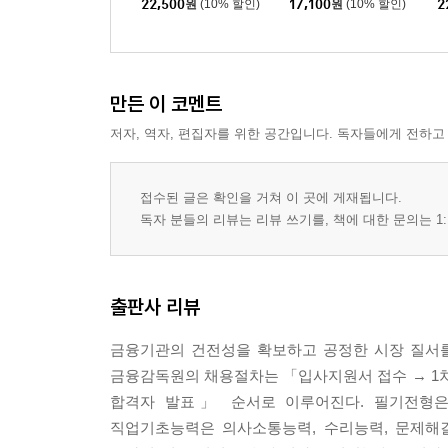
22,500
원
(10% 할인)
17,100
원
(10% 할인)
2
합기본서
+전공
만든 이 코멘트
저자, 역자, 편집자를 위한 공간입니다. 독자들에게 전하고
접수된 글은 확인을 거쳐 이 곳에 게재됩니다.
독자 분들의 리뷰는 리뷰 쓰기를, 책에 대한 문의는 1:
출판사 리뷰
금융기관의 건전성을 확보하고 공정한 시장 질서를
금융감독원의 채용절차는 「입사지원서 접수 → 1차 
합격자 발표」 순서로 이루어진다. 필기전형은 
직업기초능력은 의사소통능력, 수리능력, 문제해결