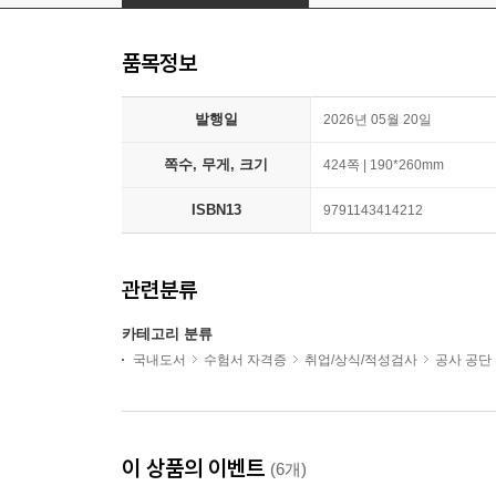
품목정보
발행일
2026년 05월 20일
쪽수, 무게, 크기
424쪽 | 190*260mm
ISBN13
9791143414212
관련분류
카테고리 분류
국내도서
수험서 자격증
취업/상식/적성검사
공사 공단 
이 상품의 이벤트
(6개)