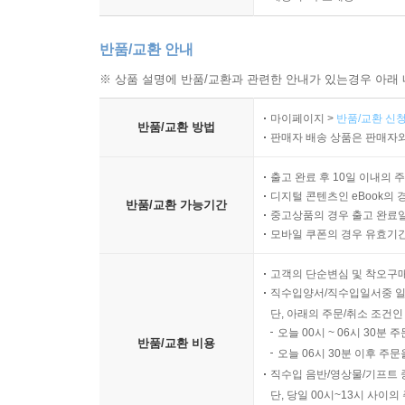
반품/교환 안내
※ 상품 설명에 반품/교환과 관련한 안내가 있는경우 아래 
마이페이지 >
반품/교환 신청
반품/교환 방법
판매자 배송 상품은 판매자와
출고 완료 후 10일 이내의 
디지털 콘텐츠인 eBook의 
반품/교환 가능기간
중고상품의 경우 출고 완료일
모바일 쿠폰의 경우 유효기간(
고객의 단순변심 및 착오구
직수입양서/직수입일서중 일
단, 아래의 주문/취소 조건인
오늘 00시 ~ 06시 30분 
반품/교환 비용
오늘 06시 30분 이후 주문
직수입 음반/영상물/기프트 
단, 당일 00시~13시 사이