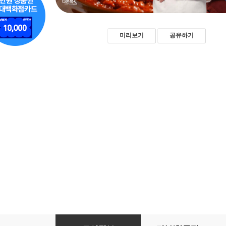
미리보기
공유하기
알토란 만능장편