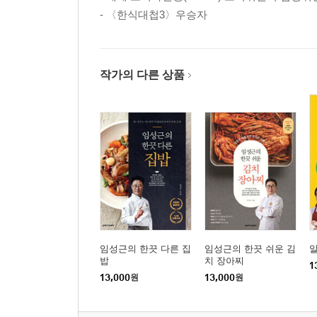
- 〈한식대첩3〉우승자
작가의 다른 상품
임성근의 한끗 다른 집
임성근의 한끗 쉬운 김
밥
치 장아찌
1
13,000
원
13,000
원