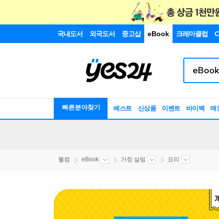
국내도서
외국도서
중고샵
eBook
크레마클럽
C
빠른분야찾기
베스트
신상품
이벤트
바이백
매
웰컴
eBook
가정 살림
요리