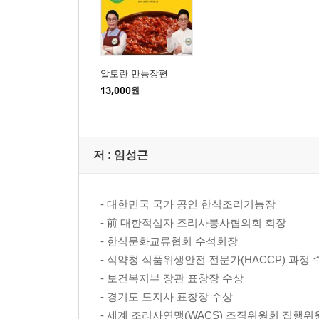
만능 도라지배청|무생채 320P
만능 대추생강청|김치체육볶음 330P
알토란 만능장편
13,000
원
저 :
임성근
- 대한민국 국가 공인 한식조리기능장
- 前 대한적십자 조리사봉사협의회 회장
- 한식문화교류협회 수석회장
- 식약청 식품위생안전 전문가(HACCP) 과정 
- 보건복지부 장관 표창장 수상
- 경기도 도지사 표창장 수상
- 세계 조리사연맹(WACS) 조직위원회 집행위