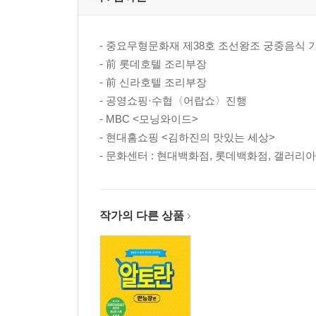
만능 장아찌간장|양파 181P · 마늘장아찌 184P
- 중요무형문화재 제38호 조선왕조 궁중음식
만능 맛간장|우엉조림 189P
- 前 롯데호텔 조리부장
만능 어향간장|애호박잔치국수 199P
- 前 신라호텔 조리부장
만능 집간장|근대볶음 210P
- 공영쇼핑·수협〈어랍쇼〉진행
만능 약고추장|더덕장아찌 220P · 닭불고기 223P
- MBC <모닝와이드>
만능 돼지고기볶음고추장|주꾸미볶음 233P
- 현대홈쇼핑 <김하진의 맛있는 세상>
만능 마늘고추장|마늘돼지갈비찜 246P
- 문화센터 : 현대백화점, 롯데백화점, 갤러
만능 황태고추장|북어고추장찌게 257P
국·찌게용 만능 된장|배추된장국 258P
PART 03. 만능청
작가의 다른 상품
만능 마늘청|돼지불고기 278P
만능 양파청|오삼불고기 289P
만능 고추청|오징어볶음 298P
만능 배청|소불고기 310P