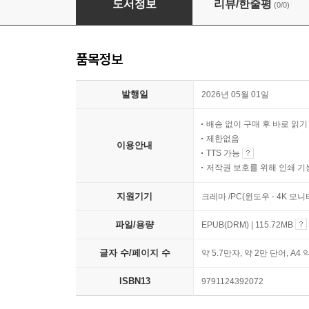
도서정보
리뷰/한줄평
(0/0)
품목정보
발행일
2026년 05월 01일
배송 없이 구매 후 바로 읽
제한없음
이용안내
TTS 가능
저작권 보호를 위해 인쇄 기
지원기기
크레마 /PC(윈도우 - 4K 모
파일/용량
EPUB(DRM) | 115.72MB
글자 수/페이지 수
약 5.7만자, 약 2만 단어, A4 
ISBN13
9791124392072