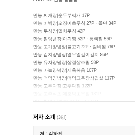
만능 찌개장|순두부찌개 17P
만능 비빔장|오징어초무침 27P · 쫄면 34P
만능 무침장|멸치무침 42P
만능 찜양념장|아귀찜 52P · 등뼈찜 59P
만능 고기양념장|불고기72P · 갈비찜 76P
만능 김치양념장|열무얼갈이김치 86P
만능 유자양념장|삼겹살조림 98P
만능 마늘양념장|제육볶음 107P
만능 더덕양념장|더덕고추장삼겹살 117P
만능 고추다짐|고추다짐 122P
만능 고추식초|애호박초무침 131P
만능 천연 맛가루|콩나물국 141P
만능 해물 맛가루|굴국 152P · 굴무침 158P
저자 소개
만능 냉육수|냉면 170P
(3명)
PART 02. 만능 전통장
저 :
김하진