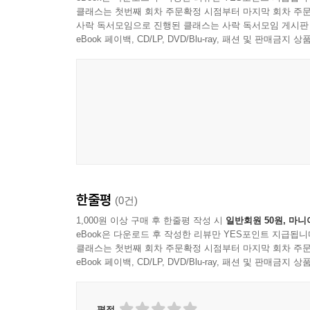
몸에 좋은 마늘과 양파를 청으로 담가 더 건강하게 
클래스는 첫번째 회차 주문확정 시점부터 마지막 회차 주문
청은 요리에 한 숟가락만 넣어도 맛의 풍미가 확 살
사락 독서모임으로 진행된 클래스는 사락 독서모임 게시판
대신 은은한 단맛을 더하는 비결을 만나보자.
eBook 페이백, CD/LP, DVD/Blu-ray, 패션 및 판매금
맛 보장 요리책, 알토란 ‘만능장 편’ 하나만 있
밥상을 준비해보자.
한줄평
(0건)
1,000원 이상 구매 후 한줄평 작성 시
일반회원 50원, 마니
eBook은 다운로드 후 작성한 리뷰만 YES포인트 지급됩니
클래스는 첫번째 회차 주문확정 시점부터 마지막 회차 주문
eBook 페이백, CD/LP, DVD/Blu-ray, 패션 및 판매금
평점