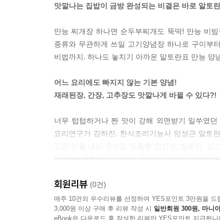
맛깔나는 집밥이 금방 완성되는 비결은 바로 알토란
만능 찌개장 하나면 순두부찌개도 뚝딱! 만능 비
종류와 무관하게 쓰일 고기양념장 하나로 구이부터
비법까지. 하나도 놓치기 아까운 알토란표 만능 양념
어느 요리에도 빠지지 않는 기본 양념!
재래된장, 간장, 고추장도 맛깔나게 바뀔 수 있다?!
너무 텁텁하거나 짠 맛이 강해 외면받기 일쑤였던 
요리연구가 김하진, 한식조리기능사 임성근 알토란
깊은 맛을 내는 우리집 맞춤형 집간장, 집된장, 집
표 ‘만능 전통장’ 레시피로 건강한 집밥을 차려보자!
회원리뷰
설탕 대신 모든 요리에 들어가 활용도 만점,
(0건)
건강하고 은은하게 단맛을 올리는 알토란표 만능청
매주 10건의 우수리뷰를 선정하여 YES포인트 3만원을 드
3,000원 이상 구매 후 리뷰 작성 시
일반회원 300원, 마니아
eBook은 다운로드 후 작성한 리뷰만 YES포인트 지급됩니