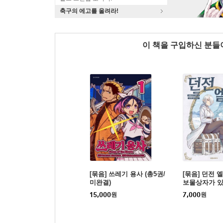
축구의 에고를 울려라!
이 책을 구입하신 분
[묶음] 쓰레기 용사 (총5권/
[묶음] 던전 
미완결)
보물상자가 있
일인가요~ (총
15,000
원
7,000
원