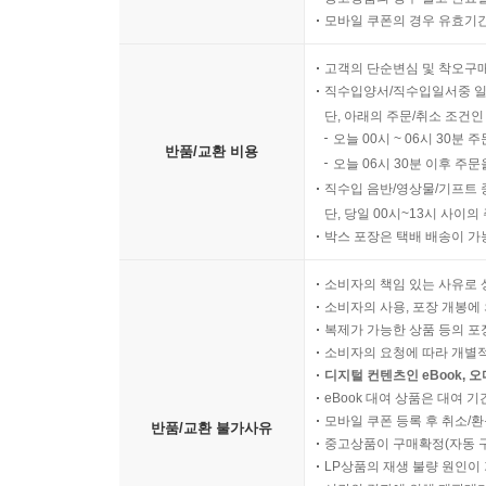
모바일 쿠폰의 경우 유효기간(
고객의 단순변심 및 착오구
직수입양서/직수입일서중 일
단, 아래의 주문/취소 조건인
오늘 00시 ~ 06시 30분 
반품/교환 비용
오늘 06시 30분 이후 주문
직수입 음반/영상물/기프트 
단, 당일 00시~13시 사이
박스 포장은 택배 배송이 가
소비자의 책임 있는 사유로 
소비자의 사용, 포장 개봉에 
복제가 가능한 상품 등의 포장을 
소비자의 요청에 따라 개별
디지털 컨텐츠인 eBook, 
eBook 대여 상품은 대여 기
모바일 쿠폰 등록 후 취소/환
반품/교환 불가사유
중고상품이 구매확정(자동 
LP상품의 재생 불량 원인이 기