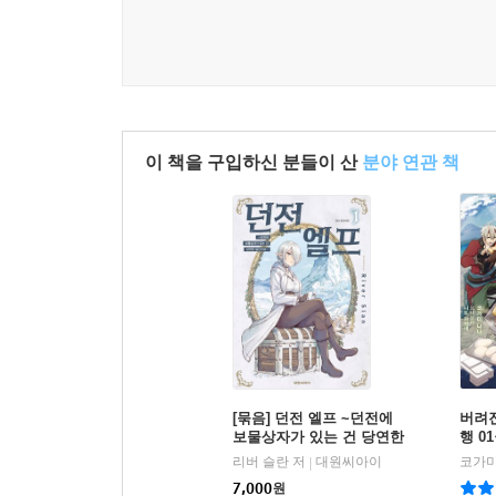
이 책을 구입하신 분들이 산
분야 연관 책
[묶음] 던전 엘프 ~던전에
버려진
보물상자가 있는 건 당연한
행 0
일인가요~ (총2권/미완결)
리버 슬란 저
대원씨아이
코가미
|
7,000
원