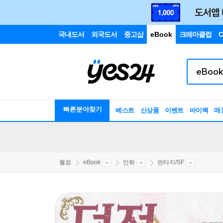
국내도서
외국도서
중고샵
eBook
크레마클럽
C
빠른분야찾기
베스트
신상품
이벤트
바이백
매
웰컴
eBook
만화
판타지/SF