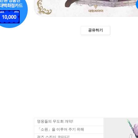
공유하기
영웅들의 무도회 개막!
「소원」을 이루어 주기 위해
걸즈 스킨십 코미디!