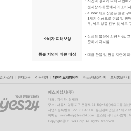
시간의 경과에 의해 재판매가
전자상거래 등에서의 소비자
eBook 세트 상품은 일괄 
1개의 상품으로 취급 및 판매
우, 세트 상품 전부 및 세트
상품의 불량에 의한 반품, 교
소비자 피해보상
준하여 처리됨
환불 지연에 따른 배상
대금 환불 및 환불 지연에 
회사소개
인재채용
이용약관
개인정보처리방침
청소년보호정책
도서홍보안내
대표 : 김석환, 최세라
주소 : 서울시 영등포구 은행로 11, 5층~6층(여의도동,일신
사업자등록번호 : 229-81-37000 통신판매업신고 : 제 200
이메일 : yes24help@yes24.com 호스팅 서비스사업자 :
Copyright ⓒ YES24 Corp. All Rights Reserved.