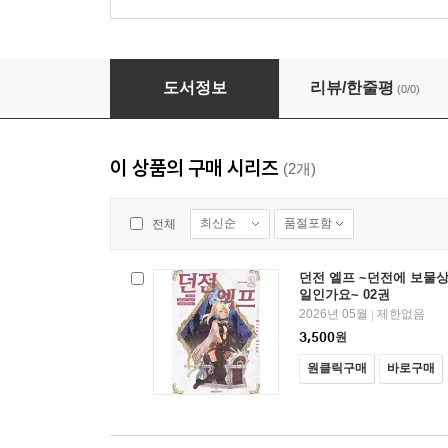
던전 엘프 ~던전에 보물상자가 있는 건 당연한 일
도서정보
리뷰/한줄평
(0/0)
이 상품의 구매 시리즈
(2개)
최신순
품절포함
전체
던전 엘프 ~던전에 보물상
일인가요~ 02권
2026년 05월
제한없음
|
3,500
원
원클릭구매
바로구매