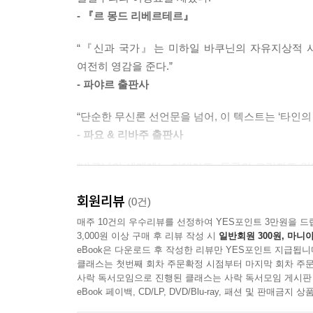
고발한다. 인간이 창조한 허구적 개념임에도 초월
- 『르 몽드 리베르테르』
단순한 신앙의 부정이 아니라 해방의 정치학이다.
예속시키는 수단이었으며, 법은 그 폭력을 정당
“『신과 국가』는 미하일 바쿠닌의 자유지상적 사
덧씌우며, 학교가 이를 교육이라는 이름으로 내면
여전히 영감을 준다.”
- 파야르 출판사
모든 권위에 맞서는 물질주의적 투쟁의 기초
“단순한 무신론 선언문을 넘어, 이 텍스트는 ‘타인
- 파요 & 리바주 출판사
『신과 국가』에서 바쿠닌은 이러한 권위의 구조를
현실을 종속시킨다. 이는 결국 종교의 철학적 변형
“바쿠닌의 세계에는 이데아도, 동굴의 그림자도 없다
따라서 혁명은 관념의 산물이 아니라, 빵을 요
기록이다.”
물질주의자였다. 바쿠닌에게 물질주의는 인간의 삶 
회원리뷰
(0건)
- 런던 에디션 출판사
매주 10건의 우수리뷰를 선정하여 YES포인트 3만원을 드
플라톤 『국가』, 크로포트킨 『아나키즘』, 마르
“권위주의적 유혹이 다시 고개를 들고 개인의 자유와
3,000원 이상 구매 후 리뷰 작성 시
일반회원 300원, 마니아
eBook은 다운로드 후 작성한 리뷰만 YES포인트 지급됩니
- 프랑크 카피 비평가, 편집자
바쿠닌과 마르크스의 불화는 잘 알려져 있다. 마
클래스는 첫번째 회차 주문확정 시점부터 마지막 회차 주문
사락 독서모임으로 진행된 클래스는 사락 독서모임 게시판
포착되자 바쿠닌은 제명당한다. 바쿠닌은 마르크스의
eBook 페이백, CD/LP, DVD/Blu-ray, 패션 및 판매금
독재’가 구 지배 계급을 새로운 ‘붉은 관료’로 대