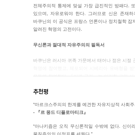
전체주의적 통제에 맞설 가장 급진적인 방패다. 또
있으며, 자유로워야 한다. 그러므로 신은 존재
바쿠닌의 이 공식은 프랑스 언론이나 정치철학 잡지
알려진 혁명의 고전이다.
무신론과 절대적 자유주의의 필독서
바쿠닌은 러시아 귀족 가문에서 태어나 젊은 시절 군
혁명에 참여했고, 체포되어 시베리아 유배형을 받
운동에 참여한다. 『신과 국가』는 이러한 그의 
그의 사상의 핵심은 자유이며, 이는 혁명가가 어떤
추천평
아니라 사회적 문제로, 또한 진정한 자유는 사실상
존재하지 않는 곳에서만 실현될 수 있다. 그에게 국가
“마르크스주의의 한계를 예견한 자유지상적 사회주의
- 『르 몽드 디플로마티크』
아나키즘 사상의 흔들리지 않는 지주
“아나키즘은 오직 무신론적일 수밖에 없다. 신이
바쿠닌은 이 저작에서 인간 해방을 향한 비전을 제시
물질주의의 이정표를 세웠다.”