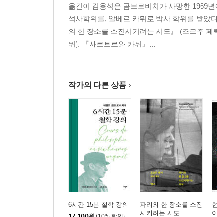
옮긴이 김용석은 곰브로비치가 사망한 1969년
석사학위를, 알베르 카뮈로 박사 학위를 받았다
의 한 장소를 소진시키려는 시도』 (조르주 페렉
뮈), 『사르트르와 카뮈』...
작가의 다른 상품
6시간 15분 철학 강의
파리의 한 장소를 소진
시키려는 시도
이
17,100
원
(10% 할인)