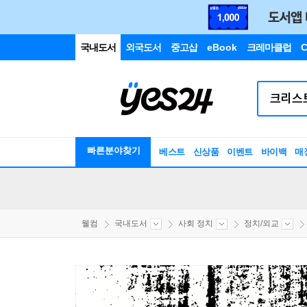
국내도서
외국도서
중고샵
eBook
크레마클럽
C
빠른분야찾기
베스트
신상품
이벤트
바이백
매
웰컴
국내도서
사회 정치
정치/외교