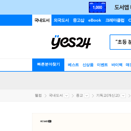
국내도서
외국도서
중고샵
eBook
크레마클럽
C
빠른분야찾기
베스트
신상품
이벤트
바이백
매
웰컴
국내도서
종교
기독교(개신교)