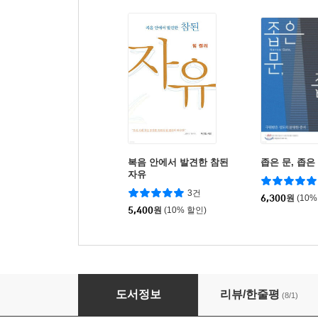
복음 안에서 발견한 참된
좁은 문, 좁은
자유
3건
6,300
원
(10%
5,400
원
(10% 할인)
성령이라는 선물
도서정보
리뷰/한줄평
(8/1)