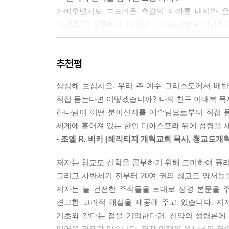
가벼우면서도 부드러운 촉감의 마카롱 내지와 은
진리는 우리가 이미 성령 하나님의 숨결을 쉼 없이 
'안온함'을 선물하며, 내용의 깊이에 걸맞은 정갈한
--- 「@8장 이별은 또 다른 선물」 중에서
이런 분에게 권해요
그리스도의 교회는 예수님이 고별설교에서 분명하게
추천평
는 이 세상의 방법을 따라 세상을 대하고 있습니다.
ㆍ 성령님을 막연하게만 알고 있어 그분을 더욱 알
--- 「@9장 세상을 향한 거룩한 책망」 중에서
상상해 보십시오. 우리 주 예수 그리스도께서 배반
ㆍ 내가 알고 있는 성령에 관한 지식이 성경적으로
직접 듣는다면 어떻겠습니까? 나의 친구 이태복 목사
ㆍ 세상의 미움과 박해라는 차가운 현실을 살아낼 
진리의 영이신 성령님은 진리를 가르치는 일에 있
하나님이 어떤 분이신지를 예수님으로부터 직접 듣게
ㆍ 슬픔과 근심을 이기고 주님이 약속하신 하늘의 
니다.
세계에 흩어져 있는 한인 디아스포라 위에 성령을 
ㆍ 위대한 신학자들의 방대한 성령론에 위축되어 공
--- 「@10장 거룩한 동행, 영광, 변화」 중에서
- 조엘 R. 비키 (헤리티지 개혁교회 목사, 청교도
ㆍ 고별설교나 성령 하나님에 관하여 깊이 있는 설
ㆍ 청교도 개혁주의 문헌의 깊은 통찰을 현대적인 
이제 여러분의 삶이라는 진짜 현장으로 나아가십시오
저자는 청교도 신학을 공부하기 위해 도미하여 퓨리
ㆍ 높은 수준의 성령론을 평이하고 명료한 언어로 
에 성령 하나님은 ‘가장 따뜻한 선물’로 여러분과 
그리고 사반세기 전부터 20여 권의 청교도 양서
저자는 늘 건전한 주석들을 토대로 성경 본문을 
--- 「@에필로그」 중에서
견고한 교리적 해설을 제공해 주고 있습니다. 저
기초와 같다는 점을 기억한다면, 신약의 성령론에
읽어볼 필요가 있습니다. 저자 이태복 목사님의 저술