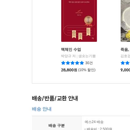
맥체인 수업
죽음,
박양규 저
샘솟는기쁨
김호경
|
30건
28,800
원
(10% 할인)
9,00
배송/반품/교환 안내
배송 안내
예스24 배송
배송 구분
배송비 : 2,500원