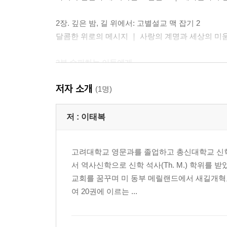
2장. 깊은 밤, 길 위에서: 고별설교 맥 잡기 2
달콤한 위로의 메시지 ｜ 사랑의 계명과 세상의 미움
2부 슬퍼하는 이들에게
저자 소개
3장. 영원한 보혜사: 첫 번째 언급 1(요 14:16)
(1명)
슬픔을 기대로 바꾸는 약속 ｜ 성부의 약속을 성자
저 :
이태복
4장. 진리의 교사: 첫 번째 언급 2(요 14:17)
약속 위에 약속 ｜ 성령 하나님의 두 번째 명함 ｜ 보
고려대학교 영문과를 졸업하고 총신대학교 신학대
서 역사신학으로 신학 석사(Th. M.) 학위를
5장. 거룩한 스승: 두 번째 언급(요 14:25-26)
교회를 꿈꾸며 미 동부 메릴랜드에서 새길개혁
일관된 가르침, 세심한 배려｜ 예수의 권위와 뜻을
여 20권에 이르는 ...
마음은 어떠실까?
3부 세상의 미움 앞에 선 이들에게