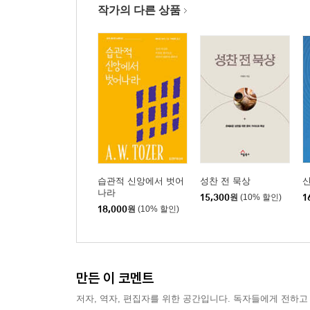
작가의 다른 상품
6장. 삼위의 완전한 조화, 거룩한 열정: 세 번째 언급 1(
심란하고 불안한 제자들 ｜ 더 깊은 진리로의 초
협력에 의한 사랑
7장. 세상 앞에 서는 용기: 세 번째 언급 2(요 15:27)
고별설교의 정점을 향해｜ 가장 확실한 마르튀레오
거룩한 증언자
4부 근심하며 두려워하는 이들에게
습관적 신앙에서 벗어
성찬 전 묵상
나라
15,300
원
(10% 할인)
1
8장. 이별은 또 다른 선물: 네 번째 언급 1(요 16:7)
18,000
원
(10% 할인)
근심을 압도하는 사랑 ｜ 유익한 이별 ｜ 공간을 넘
9장. 세상을 향한 거룩한 책망: 네 번째 언급 2(요 16:8
만든 이 코멘트
두려워하는 제자들을 위한 마지막 처방 ｜ 책망의 
성령의 권능을 신뢰하는 교회
저자, 역자, 편집자를 위한 공간입니다. 독자들에게 전하고