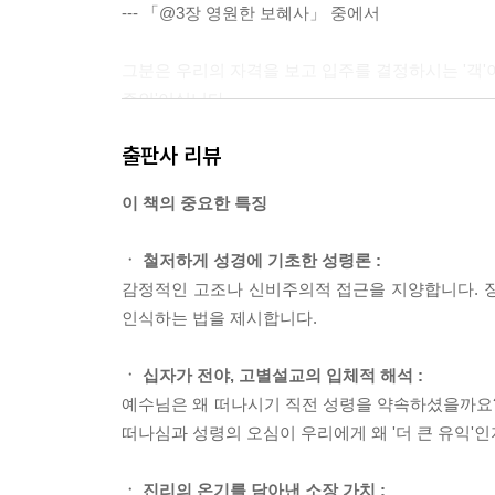
--- 「@3장 영원한 보혜사」 중에서
그분은 우리의 자격을 보고 입주를 결정하시는 '객'
주인'이십니다.
--- 「@@4장 진리의 교사」 중에서
출판사 리뷰
우리 자신의 마음을 한번 들여다봅시다. 우리는 ‘진
이 책의 중요한 특징
원과 삶에 필요한 모든 것을 배우려고 노력하고 있
--- 「@@5장 거룩한 스승」 중에서
ㆍ 철저하게 성경에 기초한 성령론 :
감정적인 고조나 신비주의적 접근을 지양합니다. 장
성부 하나님이 자기 아들을 아끼지 않으시고, 성자
인식하는 법을 제시합니다.
부를 다해 ‘또 다른 보혜사’와 ‘진리의 영’과 ‘거룩
--- 「@6장 삼위의 완전한 조화, 거룩한 열정」 중
ㆍ 십자가 전야, 고별설교의 입체적 해석 :
예수님은 왜 떠나시기 직전 성령을 약속하셨을까요?
나의 약함이 성령의 권능을 담는 그릇이 되고, 나의
떠나심과 성령의 오심이 우리에게 왜 '더 큰 유익'
한 정점에 서게 됩니다.
--- 「@7장 세상 앞에 서는 용기」 중에서
ㆍ 진리의 온기를 담아낸 소장 가치 :