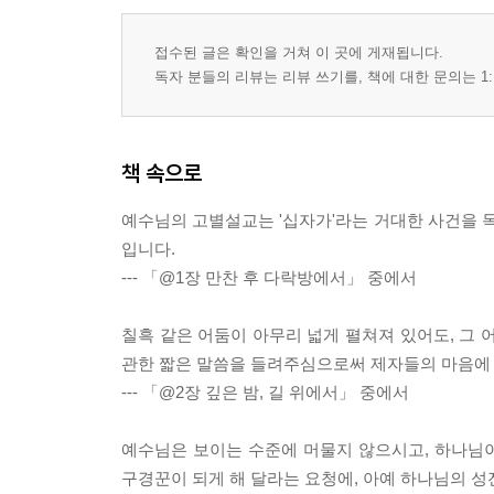
10장. 거룩한 동행, 영광, 변화: 네 번째 언급 3(요 16:1
접수된 글은 확인을 거쳐 이 곳에 게재됩니다.
근심이 머물던 자리에 소망을 심으시다 ｜ 숙제가
독자 분들의 리뷰는 리뷰 쓰기를, 책에 대한 문의는 1:
초대장 ｜ 삼위의 연합으로 주어진 영원한 평안
에필로그
책 속으로
참고문헌
예수님의 고별설교는 '십자가'라는 거대한 사건을 목
입니다.
--- 「@1장 만찬 후 다락방에서」 중에서
칠흑 같은 어둠이 아무리 넓게 펼쳐져 있어도, 그 
관한 짧은 말씀을 들려주심으로써 제자들의 마음에
--- 「@2장 깊은 밤, 길 위에서」 중에서
예수님은 보이는 수준에 머물지 않으시고, 하나님이
구경꾼이 되게 해 달라는 요청에, 아예 하나님의 