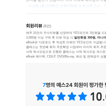
- 이상웅 (총신대학교 신학대학원 조직신학 교수, 
성령론에 관한 두꺼운 책들이 계속 출간되고 있는 
울림을 선사해 줍니다. 이 책은 체계적인 해설, 배
회원리뷰
(8건)
짚어 주는 적용을 통해 일반 신자들이 최고로 만
매주 10건의 우수리뷰를 선정하여 YES포인트 3만원을 드
따라 성령 하나님을 이해하는 데 초점을 맞춘 이 
3,000원 이상 구매 후 리뷰 작성 시
일반회원 300원, 마니아
책을 차근차근 읽으면 자신의 빈약한 경건을 돌아볼
eBook은 다운로드 후 작성한 리뷰만 YES포인트 지급됩니
클래스는 첫번째 회차 주문확정 시점부터 마지막 회차 주문
것과도 같은 경험을 하게 될 것입니다.
사락 독서모임으로 진행된 클래스는 사락 독서모임 게시판
- 이스데반 (자라가는교회 목사, 『벨기에 신앙고백
eBook 페이백, CD/LP, DVD/Blu-ray, 패션 및 판매금
저자는 언제나 부지런히 연구하는 모습으로 한국 
주옥같은 가르침을 새롭게 인식하게 해 주니 감사할
책은 성령 하나님에 대한 자상한 안내서입니다. 한
이 책은 예수님이 제자들을 위로하시면서 가르쳐 주
7
명의 예스24 회원이 평가한
- 이성규 (광명믿음교회 담임 목사)
10.
제가 속해 있는 새길개혁교회 주일 강단에서 선포