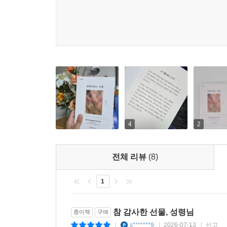
봄바람이 부는 것처럼 마음이 설렙니다. 제가 누렸던
분, 예수님을 닮아가고 싶은 모든 분께 이 책을 추
- 추현정 (새길개혁교회 성도)
4
2
전체 리뷰
(8)
1
참 감사한 선물, 성령님
종이책
구매
s*******9
2026-07-13
신고
|
|
|