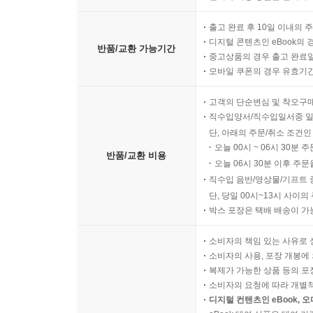
출고 완료 후 10일 이내의 
디지털 콘텐츠인 eBook의 
반품/교환 가능기간
중고상품의 경우 출고 완료일
모바일 쿠폰의 경우 유효기간(
고객의 단순변심 및 착오구
직수입양서/직수입일서중 일
단, 아래의 주문/취소 조건인
오늘 00시 ~ 06시 30분 
반품/교환 비용
오늘 06시 30분 이후 주문
직수입 음반/영상물/기프트 
단, 당일 00시~13시 사이
박스 포장은 택배 배송이 가
소비자의 책임 있는 사유로 
소비자의 사용, 포장 개봉에 
복제가 가능한 상품 등의 포장을 
소비자의 요청에 따라 개별
디지털 컨텐츠인 eBook, 