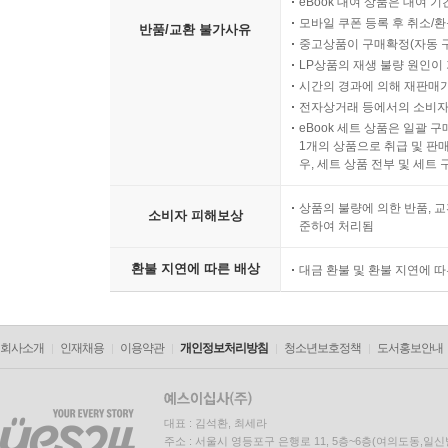
eBook 대여 상품은 대여 기
모바일 쿠폰 등록 후 취소/환
반품/교환 불가사유
중고상품이 구매확정(자동 
LP상품의 재생 불량 원인이 기
시간의 경과에 의해 재판매가
전자상거래 등에서의 소비자
eBook 세트 상품은 일괄 
1개의 상품으로 취급 및 판매
우, 세트 상품 전부 및 세트
상품의 불량에 의한 반품, 교
소비자 피해보상
준하여 처리됨
환불 지연에 따른 배상
대금 환불 및 환불 지연에 
회사소개
인재채용
이용약관
개인정보처리방침
청소년보호정책
도서홍보안내
대표 : 김석환, 최세라
주소 : 서울시 영등포구 은행로 11, 5층~6층(여의도동,일신