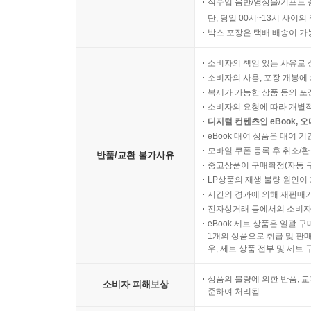
오늘 06시 30분 이후 주문
직수입 음반/영상물/기프트 
단, 당일 00시~13시 사이
박스 포장은 택배 배송이 가
소비자의 책임 있는 사유로 
소비자의 사용, 포장 개봉에 
복제가 가능한 상품 등의 포장을 
소비자의 요청에 따라 개별
디지털 컨텐츠인 eBook, 
eBook 대여 상품은 대여 기
모바일 쿠폰 등록 후 취소/환
반품/교환 불가사유
중고상품이 구매확정(자동 
LP상품의 재생 불량 원인이 기
시간의 경과에 의해 재판매가
전자상거래 등에서의 소비자
eBook 세트 상품은 일괄 
1개의 상품으로 취급 및 판매
우, 세트 상품 전부 및 세트
상품의 불량에 의한 반품, 교
소비자 피해보상
준하여 처리됨