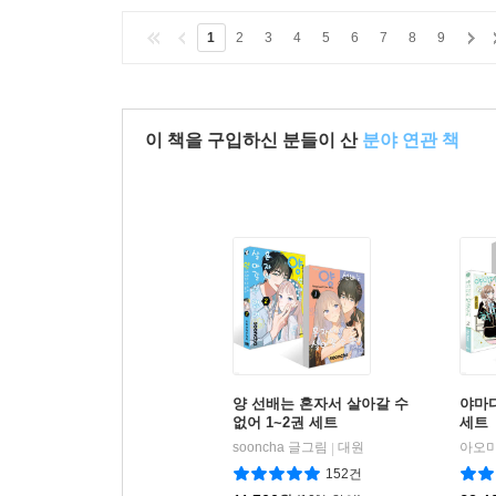
1
2
3
4
5
6
7
8
9
이 책을 구입하신 분들이 산
분야 연관 책
양 선배는 혼자서 살아갈 수
야마다
없어 1~2권 세트
세트
sooncha 글그림
대원
아오미
|