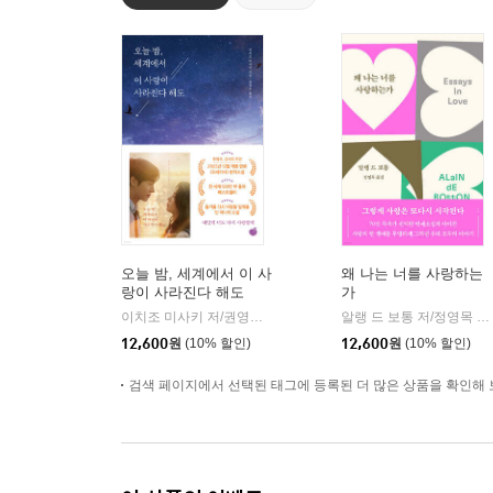
오늘 밤, 세계에서 이 사
왜 나는 너를 사랑하는
랑이 사라진다 해도
가
이치조 미사키 저/권영주 역
모모
알랭 드 보통 저/정영목 역
|
12,600
원
(10% 할인)
12,600
원
(10% 할인)
검색 페이지에서 선택된 태그에 등록된 더 많은 상품을 확인해 