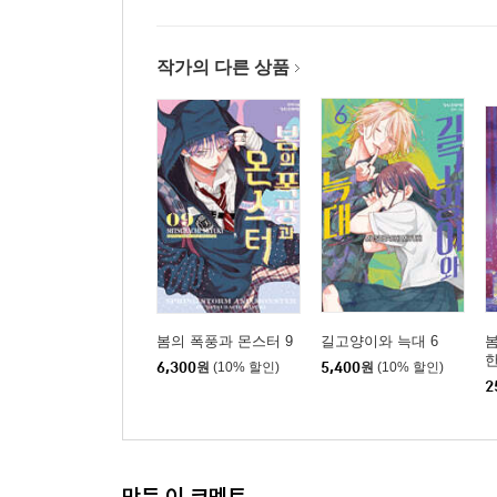
작가의 다른 상품
봄의 폭풍과 몬스터 9
길고양이와 늑대 6
봄
6,300
원
(10% 할인)
5,400
원
(10% 할인)
2
만든 이 코멘트