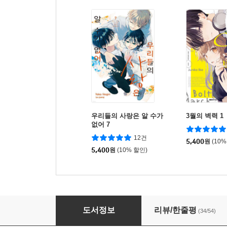
우리들의 사랑은 알 수가
3월의 벽력 1
없어 7
12건
5,400
원
(10%
5,400
원
(10% 할인)
봄의 폭풍과 몬스터 8
도서정보
리뷰/한줄평
(34/54)