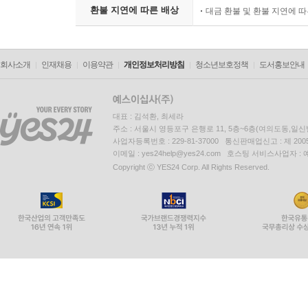
환불 지연에 따른 배상
대금 환불 및 환불 지연에 
회사소개
인재채용
이용약관
개인정보처리방침
청소년보호정책
도서홍보안내
대표 : 김석환, 최세라
주소 : 서울시 영등포구 은행로 11, 5층~6층(여의도동,일신
사업자등록번호 : 229-81-37000 통신판매업신고 : 제 200
이메일 : yes24help@yes24.com 호스팅 서비스사업자 :
Copyright ⓒ YES24 Corp. All Rights Reserved.