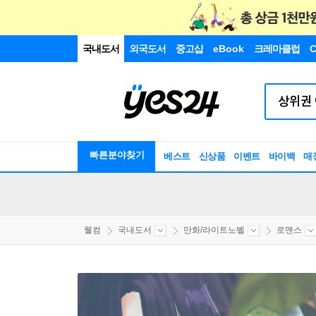
국내도서
외국도서
중고샵
eBook
크레마클럽
C
빠른분야찾기
베스트
신상품
이벤트
바이백
매
웰컴
국내도서
만화/라이트노벨
로맨스