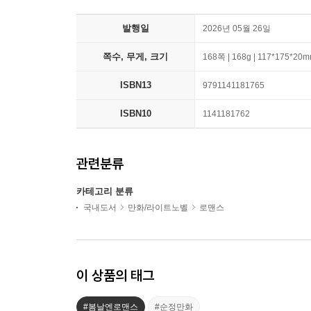
발행일
2026년 05월 26일
쪽수, 무게, 크기
168쪽 | 168g | 117*175*20
ISBN13
9791141181765
ISBN10
1141181762
관련분류
카테고리 분류
국내도서
만화/라이트노벨
로맨스
이 상품의 태그
#봄날엔로맨스
#순정만화