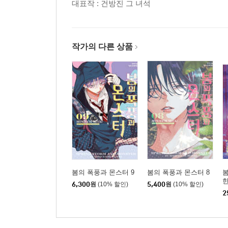
대표작 : 건방진 그 녀석
작가의 다른 상품
봄의 폭풍과 몬스터 9
봄의 폭풍과 몬스터 8
봄
6,300
원
(10% 할인)
5,400
원
(10% 할인)
2