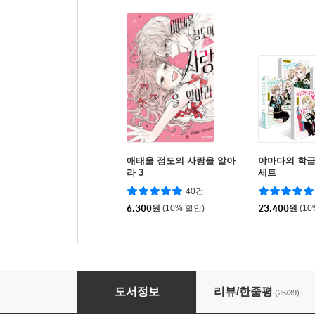
애태울 정도의 사랑을 알아
야마다의 학급
라 3
세트
40건
6,300
원
(10% 할인)
23,400
원
(1
길고양이와 늑대 6
도서정보
리뷰/한줄평
(26/39)