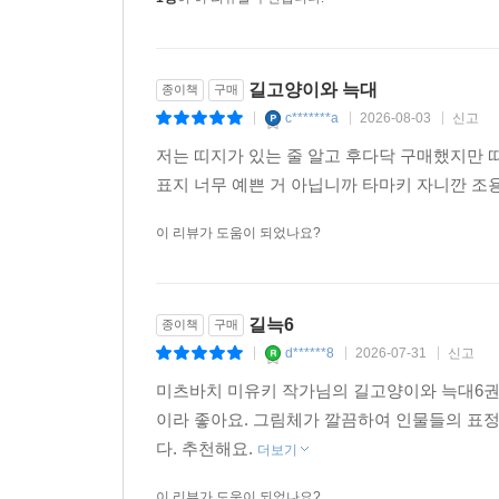
1명
이 이 리뷰를 추천합니다.
길고양이와 늑대
종이책
구매
c*******a
2026-08-03
신고
|
|
|
저는 띠지가 있는 줄 알고 후다닥 구매했지만 띠
표지 너무 예쁜 거 아닙니까 타마키 자니깐 조
이 리뷰가 도움이 되었나요?
길늑6
종이책
구매
d******8
2026-07-31
신고
|
|
|
미츠바치 미유키 작가님의 길고양이와 늑대6권
이라 좋아요. 그림체가 깔끔하여 인물들의 표정
다. 추천해요.
더보기