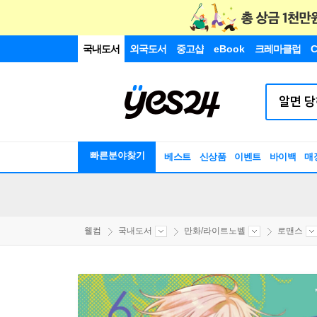
국내도서
외국도서
중고샵
eBook
크레마클럽
C
빠른분야찾기
베스트
신상품
이벤트
바이백
매
웰컴
국내도서
만화/라이트노벨
로맨스