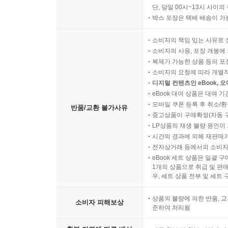
직수입 음반/영상물/기프트 
단, 당일 00시~13시 사이
박스 포장은 택배 배송이 가
소비자의 책임 있는 사유로 
소비자의 사용, 포장 개봉에 
복제가 가능한 상품 등의 포장을 
소비자의 요청에 따라 개별
디지털 컨텐츠인 eBook, 
eBook 대여 상품은 대여 기
모바일 쿠폰 등록 후 취소/환
반품/교환 불가사유
중고상품이 구매확정(자동 
LP상품의 재생 불량 원인이 기
시간의 경과에 의해 재판매가
전자상거래 등에서의 소비자
eBook 세트 상품은 일괄 
1개의 상품으로 취급 및 판매
우, 세트 상품 전부 및 세트
상품의 불량에 의한 반품, 교
소비자 피해보상
준하여 처리됨