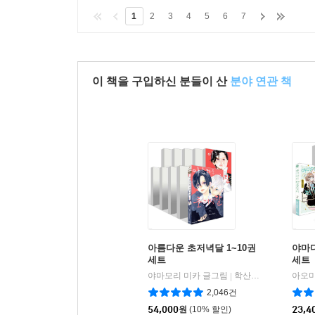
1
2
3
4
5
6
7
이 책을 구입하신 분들이 산
분야 연관 책
아름다운 초저녁달 1~10권
야마다
세트
세트
야마모리 미카 글그림
학산문화사
아오미
|
2,046건