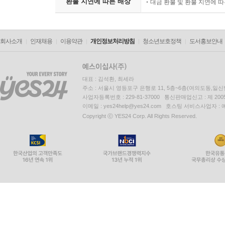
환불 지연에 따른 배상
대금 환불 및 환불 지연에 
회사소개
인재채용
이용약관
개인정보처리방침
청소년보호정책
도서홍보안내
대표 : 김석환, 최세라
주소 : 서울시 영등포구 은행로 11, 5층~6층(여의도동,일신
사업자등록번호 : 229-81-37000 통신판매업신고 : 제 200
이메일 : yes24help@yes24.com 호스팅 서비스사업자 :
Copyright ⓒ YES24 Corp. All Rights Reserved.