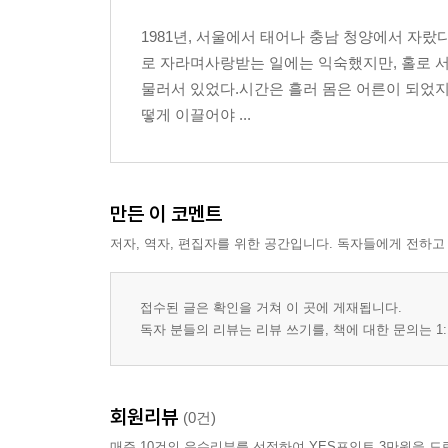
12장. 내가 살던 윌리엄스버그
1981년, 서울에서 태어나 충남 청양에서 자랐
5부. 편의점 손님이 가르쳐 준 것
로 자라며사랑받는 일에는 익숙했지만, 홀로 서
13장. 매일 같은 시간에 오는 사람들
물러서 있었다.시간은 흘러 몸은 어른이 되었지
14장. 미국의 파티 문화 속으로
떻게 이끌어야 ...
15장. 일을 마치고, 사람을 남기다
6부. 본격적으로 미국을 여행하다
16장. 행복이 설계된 도시, 올랜도
17장. 여유라는 이름의 풍경, 마이애미
만든 이 코멘트
18장. 영화 속 도시, 뉴욕을 걷다
저자, 역자, 편집자를 위한 공간입니다. 독자들에게 전하고
19장. 대자연과 인간의 만남, 나이아가라
20장. 나에게 선물한 도시, 애틀랜타
21장. 워크앤트래블이 내게 준 것
접수된 글은 확인을 거쳐 이 곳에 게재됩니다.
7부. 19년만에 다시 만난 미국
독자 분들의 리뷰는 리뷰 쓰기를, 책에 대한 문의는 1:
22장. 미국 이후, 기나긴 방황의 길
23장. 다시 선 뉴욕, 같은 시선 다른 자리
24장. 기억과 질문의 도시, 댈러스
회원리뷰
(0건)
25장. 시간이 바꾼 것과 남겨둔 것
매주 10건의 우수리뷰를 선정하여 YES포인트 3만원을 드