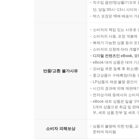
직수입 음반/영상물/기프트 
단, 당일 00시~13시 사이
박스 포장은 택배 배송이 가
소비자의 책임 있는 사유로 
소비자의 사용, 포장 개봉에 
복제가 가능한 상품 등의 포장을 
소비자의 요청에 따라 개별
디지털 컨텐츠인 eBook, 
eBook 대여 상품은 대여 기
모바일 쿠폰 등록 후 취소/환
반품/교환 불가사유
중고상품이 구매확정(자동 
LP상품의 재생 불량 원인이 기
시간의 경과에 의해 재판매가
전자상거래 등에서의 소비자
eBook 세트 상품은 일괄 
1개의 상품으로 취급 및 판매
우, 세트 상품 전부 및 세트
상품의 불량에 의한 반품, 교
소비자 피해보상
준하여 처리됨