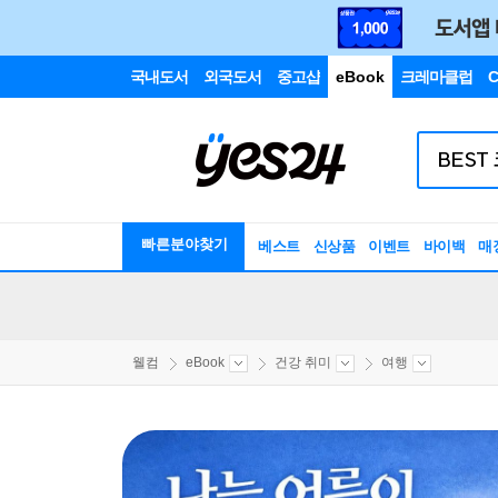
국내도서
외국도서
중고샵
eBook
크레마클럽
C
빠른분야찾기
베스트
신상품
이벤트
바이백
매
웰컴
eBook
건강 취미
여행