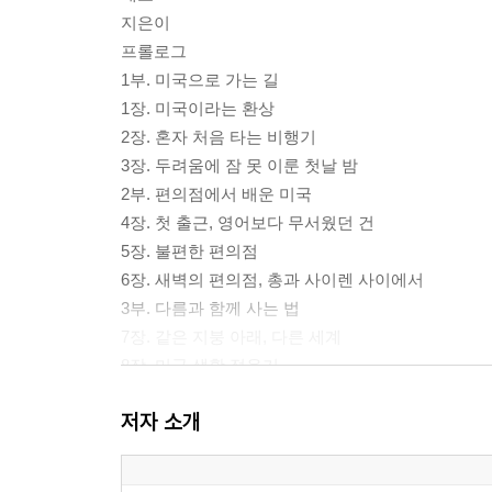
지은이
프롤로그
1부. 미국으로 가는 길
1장. 미국이라는 환상
2장. 혼자 처음 타는 비행기
3장. 두려움에 잠 못 이룬 첫날 밤
2부. 편의점에서 배운 미국
4장. 첫 출근, 영어보다 무서웠던 건
5장. 불편한 편의점
6장. 새벽의 편의점, 총과 사이렌 사이에서
3부. 다름과 함께 사는 법
7장. 같은 지붕 아래, 다른 세계
8장. 미국 생활 적응기
9장. 함께 산다는 건 생각보다 어렵다
저자 소개
4부. 혼자 떠난 여행
10장. 리치먼드에서 생긴 일
11장. 1박 2일, 워싱턴 D.C.