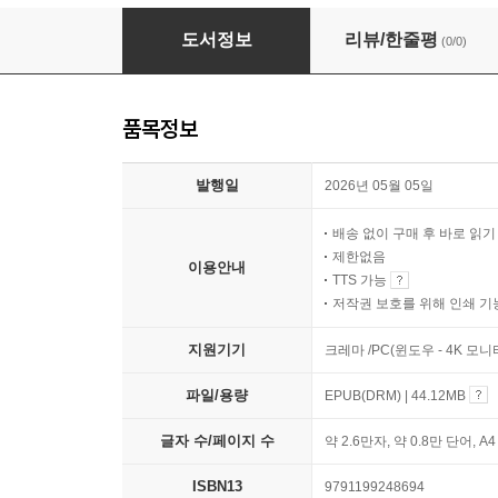
감정 근육 연구소
도서정보
리뷰/한줄평
(0/0)
품목정보
발행일
2026년 05월 05일
배송 없이 구매 후 바로 읽
제한없음
이용안내
TTS 가능
저작권 보호를 위해 인쇄 기
지원기기
크레마 /PC(윈도우 - 4K 모
파일/용량
EPUB(DRM) | 44.12MB
글자 수/페이지 수
약 2.6만자, 약 0.8만 단어, A
ISBN13
9791199248694