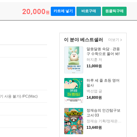
20,000
카트에 넣기
바로구매
원클릭구매
원
이 분야 베스트셀러
더보기
알쏭달쏭 속담 · 관용
구 수학으로 풀어 봐!
허지훈 저
11,000
원
하루 세 줄 초등 영어
필사
백선엽 글
사용 불가) /PC(Mac)
14,800
원
정재승의 인간탐구보
고서 03
정재승 기획/정재은,이고은 글/김현민 그림
13,440
원