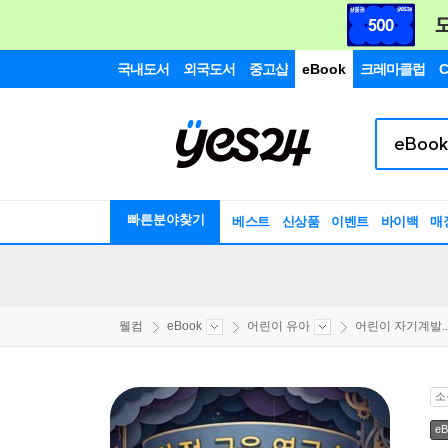
국내도서
외국도서
중고샵
eBook
크레마클럽
C
빠른분야찾기
베스트
신상품
이벤트
바이백
매
웰컴
eBook
어린이 유아
어린이 자기계발..
소
eB