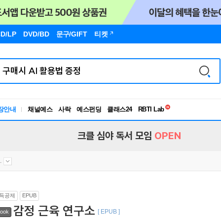
D/LP
DVD/BD
문구
/GIFT
티켓
독서유형검사
RBTI Lab
장안내
채널예스
사락
예스펀딩
클래스24
독서유형검사
크클 심야 독서 모임
OPEN
.
득공제
EPUB
감정 근육 연구소
[ EPUB ]
ook