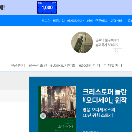
로그인
회원가입
마이페이지
카트
주문/배송
고객센터
Gl
쿠폰받기
단독선출간
eBook필기방법
eBook리더기
디지털머니