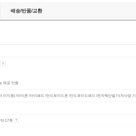
배송/반품/교환
기
능 제공 안함
니터 미지원) /아이폰 /아이패드 /안드로이드폰 /안드로이드패드 /전자책단말기(저사양 기기 
4 약 17쪽