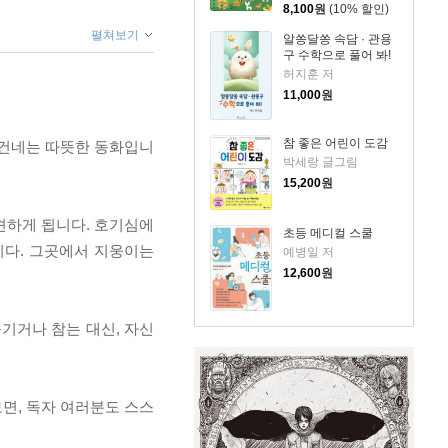
8,100
원
(10% 할인)
펼쳐보기
알쏭달쏭 속담 · 관용
구 수학으로 풀어 봐!
허지훈 저
11,000
원
참 좋은 어린이 도감
 건네는 따뜻한 동화입니
박세랑 글그림
15,200
원
견하게 됩니다. 호기심에
초등 메디컬 스쿨
니다. 그곳에서 지웅이는
예병일 저
12,600
원
기거나 참는 대신, 자신
면, 독자 여러분도 스스