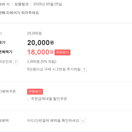
보라
저
모원씽크
2026년 05월 05일
번째 리뷰어가 되어주세요.
가
20,000원
20,000
원
매가
18,000
원
폰혜택가
쿠폰받기
ES포인트
1,000원 (5% 적립)
5만원이상 구매 시 2천원 추가적립
가혜택쿠폰
쿠폰받기
주문금액대별 할인쿠폰
제혜택
카드/간편결제 혜택을 확인하세요