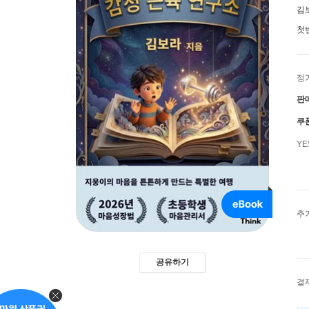
김
첫
정
판
쿠
Y
추
공유하기
결