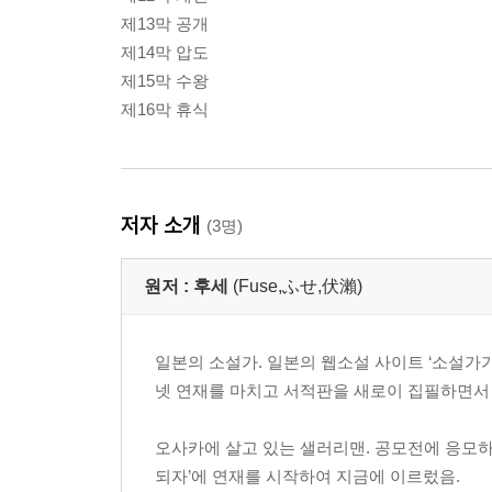
제13막 공개
제14막 압도
제15막 수왕
제16막 휴식
저자 소개
(3명)
원저 :
후세
(Fuse,ふせ,伏瀨)
일본의 소설가. 일본의 웹소설 사이트 ‘소설가
넷 연재를 마치고 서적판을 새로이 집필하면서
오사카에 살고 있는 샐러리맨. 공모전에 응모하
되자’에 연재를 시작하여 지금에 이르렀음.