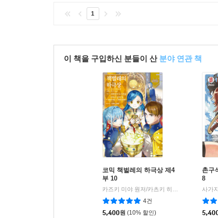
1
이 책을 구입하신 분들이 산
분야 연관 책
코믹 책벌레의 하극상 제4
촌구석
부 10
8
카즈키 미야 원저/카츠키 히카루 글그림
대
|
4건
5,400
원
(10% 할인)
5,40