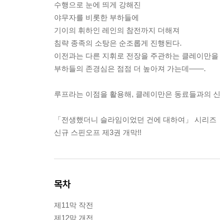
수행으로 눈에 띄게 강해진
야무자를 비롯한 부하들에
기이의 휘하인 레인의 참전까지 더해져
침략 종족의 소탕은 순조롭게 진행된다.
이전과는 다른 지휘로 전장을 주관하는 클레이만을
부하들의 존경심은 점점 더 높아져 가는데――.
루프라는 이점을 활용해, 클레이만은 동료들과의 신
「전생했더니 슬라임이었던 건에 대하여」 시리즈
신규 스핀오프 제3권 개막!!
목차
제11막 작전
제12막 개전