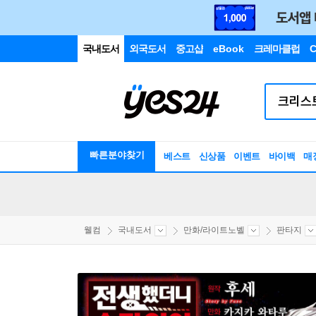
국내도서
외국도서
중고샵
eBook
크레마클럽
C
빠른분야찾기
베스트
신상품
이벤트
바이백
매
웰컴
국내도서
만화/라이트노벨
판타지