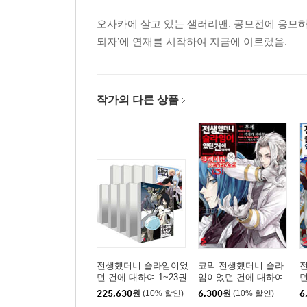
오사카에 살고 있는 샐러리맨. 공모전에 응모하
되자’에 연재를 시작하여 지금에 이르렀음.
작가의 다른 상품
전생했더니 슬라임이었
코믹 전생했더니 슬라
던 건에 대하여 1~23권
임이었던 건에 대하여
던
세트
클레이만 REVENGE 3
225,630
원
(10% 할인)
6,300
원
(10% 할인)
6
1