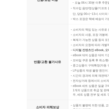
오늘 06시 30분 이후 주문
직수입 음반/영상물/기프트 
단, 당일 00시~13시 사이
박스 포장은 택배 배송이 가
소비자의 책임 있는 사유로 
소비자의 사용, 포장 개봉에 
복제가 가능한 상품 등의 포장을 
소비자의 요청에 따라 개별
디지털 컨텐츠인 eBook, 
eBook 대여 상품은 대여 기
모바일 쿠폰 등록 후 취소/환
반품/교환 불가사유
중고상품이 구매확정(자동 
LP상품의 재생 불량 원인이 기
시간의 경과에 의해 재판매가
전자상거래 등에서의 소비자
eBook 세트 상품은 일괄 
1개의 상품으로 취급 및 판매
우, 세트 상품 전부 및 세트
상품의 불량에 의한 반품, 교
소비자 피해보상