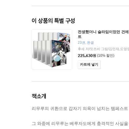
이 상품의 특별 구성
전생했더니 슬라임이었던 건에 
트
23권, 완결
후세 저/밋츠바 그림/김민재,도영
225,630
원
(10% 할인)
카트에 넣기
책소개
리무루의 귀환으로 갑자기 의욕이 넘치는 템페스트 
그 와중에 리무루는 베루자도에게 충격적인 사실을 