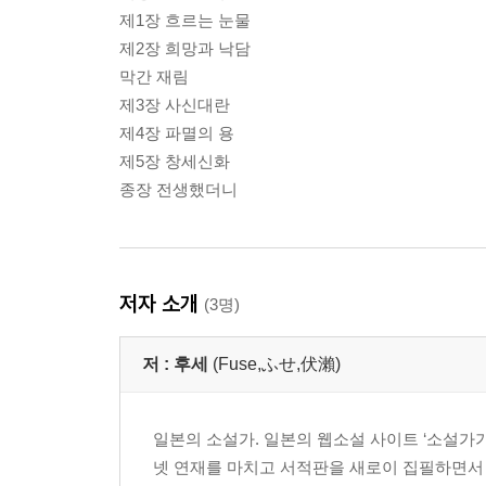
제1장 흐르는 눈물
제2장 희망과 낙담
막간 재림
제3장 사신대란
제4장 파멸의 용
제5장 창세신화
종장 전생했더니
저자 소개
(3명)
저 :
후세
(Fuse,ふせ,伏瀨)
일본의 소설가. 일본의 웹소설 사이트 ‘소설가
넷 연재를 마치고 서적판을 새로이 집필하면서