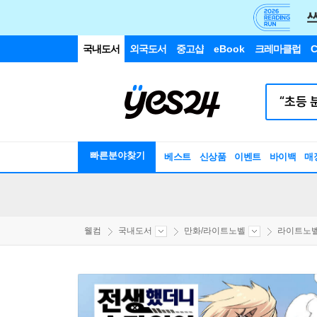
국내도서
외국도서
중고샵
eBook
크레마클럽
C
빠른분야찾기
베스트
신상품
이벤트
바이백
매
웰컴
국내도서
만화/라이트노벨
라이트노