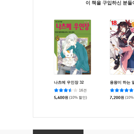
이 책을 구입하신 분
나츠메 우인장 32
용왕이 하는 일!
16건
5,400
원
(10% 할인)
7,200
원
(10%