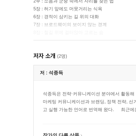
2부 : 소음과 군중 속에서 자리를 찾는 법
5장 : 허기 앞에도 머뭇거리는 식욕
6장 : 경적이 삼키는 길 위의 대화
7장 : 브로드웨이의 보이지 않는 경계
8장 : 철길 위에 걸터앉아 고르는 숨
3부 : 도시의 박자에 맞춰지는 발걸음
저자 소개
9장 : 소음 속에 남겨진 귀
(2명)
10장 : 소호 돌담길에서 비로소 풀리는 발
11장 : 분수대 옆의 짧은 눈맞춤
저 :
석종득
12장 : 브리지로 쏟아지는 오후의 빛
석종득은 전략·커뮤니케이션 분야에서 활동해 온 
4부 : 생활자의 감각이 몸에 스밀 때
마케팅 커뮤니케이션과 브랜딩, 정책 전략, 선
13장 : 잔디 위에서 되찾는 몸의 수평
고 실행 가능한 언어로 번역해 왔다. 최근에는 
14장 : 공립도서관 열람실의 묵직한 정적
15장 : 벽화 앞에서 멈춘 낯선 시선
16장 : 브루클린 브리지 위, 익숙한 보폭
작가의 다른 상품