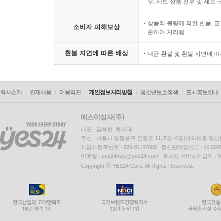
우, 세트 상품 전부 및 세트
상품의 불량에 의한 반품, 교
소비자 피해보상
준하여 처리됨
환불 지연에 따른 배상
대금 환불 및 환불 지연에 
회사소개
인재채용
이용약관
개인정보처리방침
청소년보호정책
도서홍보안내
대표 : 김석환, 최세라
주소 : 서울시 영등포구 은행로 11, 5층~6층(여의도동,일신
사업자등록번호 : 229-81-37000 통신판매업신고 : 제 200
이메일 : yes24help@yes24.com 호스팅 서비스사업자 :
Copyright ⓒ YES24 Corp. All Rights Reserved.