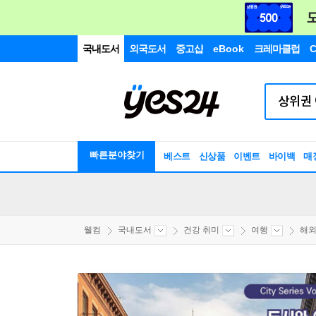
국내도서
외국도서
중고샵
eBook
크레마클럽
C
빠른분야찾기
베스트
신상품
이벤트
바이백
매
웰컴
국내도서
건강 취미
여행
해