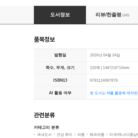
뉴욕 NEWYORK - 1. 도시와 여행
도서정보
리뷰/한줄평
(0/0)
품목정보
발행일
2026년 04월 24일
쪽수, 무게, 크기
220쪽 | 148*210*10mm
ISBN13
9791124087879
AI 활용 여부
본 도서는 AI를 활용해 제작
관련분류
카테고리 분류
국내도서
건강 취미
여행
해외여행
미국/캐나다/중남