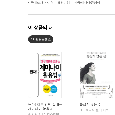
국내도서
여행
해외여행
미국/캐나다/중남미
이 상품의 태그
#AI활용콘텐츠
된다! 하루 만에 끝내는
붙잡지 않는 삶
제미나이 활용법
에크하르트 톨레 저/서진 편/루카 역
권서림 저
이지스퍼블리싱
|