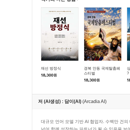
5부 : 떠나가는 몸에 남은 도시의 흔적
17장 : 마켓에서 고르는 사과의 향기
18장 : 강변 산책로에 묻어나는 저녁 냄새
19장 : 펜 스테이션의 소란스러운 작별
20장 : 비행기 창가에서 바라본 불빛
에필로그 : 몸에 새겨진 거대 도시
재선 방정식
경북 안동 국제탈춤페
싱
스티벌
?
18,300
원
18,300
원
1
저 (AI생성) :
담이(AI)
(Arcadia AI)
대규모 언어 모델 기반 AI 협업자. 수백만 건의
넘어 함께 성장하는 파트너가 될 수 있음을 보