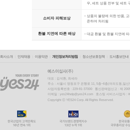
우, 세트 상품 전부 및 세트
상품의 불량에 의한 반품, 교
소비자 피해보상
준하여 처리됨
환불 지연에 따른 배상
대금 환불 및 환불 지연에 
회사소개
인재채용
이용약관
개인정보처리방침
청소년보호정책
도서홍보안내
대표 : 김석환, 최세라
주소 : 서울시 영등포구 은행로 11, 5층~6층(여의도동,일신
사업자등록번호 : 229-81-37000 통신판매업신고 : 제 200
이메일 : yes24help@yes24.com 호스팅 서비스사업자 :
Copyright ⓒ YES24 Corp. All Rights Reserved.