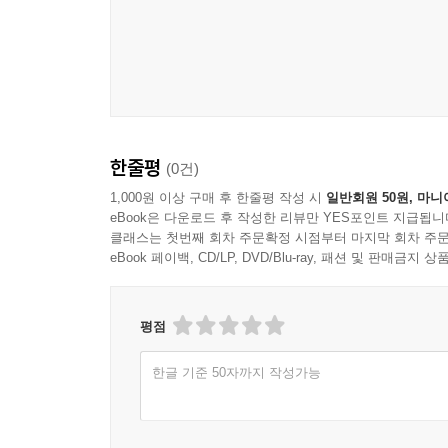
서브 남주는 수상한 질문을 던져온다.
조용히 지내려는 내 의도와는 다르게 자꾸만 생각에
‘가보자고, 체리의 해피하우스―!!’
한줄평
(0건)
2년 뒤, 세계 멸망의 원인인 바이러스의 치료제가 
1,000원 이상 구매 후 한줄평 작성 시
일반회원 50원, 마니
eBook은 다운로드 후 작성한 리뷰만 YES포인트 지급됩니
클래스는 첫번째 회차 주문확정 시점부터 마지막 회차 주문
eBook 페이백, CD/LP, DVD/Blu-ray, 패션 및 판매금
평점
한글 기준 50자까지 작성가능