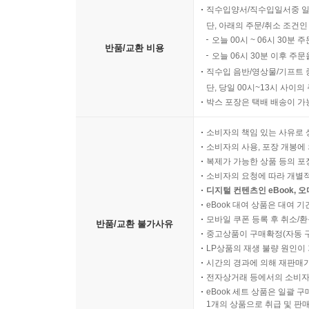
직수입양서/직수입일서중 일
단, 아래의 주문/취소 조건인
오늘 00시 ~ 06시 30분 
반품/교환 비용
오늘 06시 30분 이후 주문
직수입 음반/영상물/기프트 
단, 당일 00시~13시 사이
박스 포장은 택배 배송이 가
소비자의 책임 있는 사유로 
소비자의 사용, 포장 개봉에 
복제가 가능한 상품 등의 포장을 
소비자의 요청에 따라 개별
디지털 컨텐츠인 eBook, 
eBook 대여 상품은 대여 기
모바일 쿠폰 등록 후 취소/환
반품/교환 불가사유
중고상품이 구매확정(자동 
LP상품의 재생 불량 원인이 기
시간의 경과에 의해 재판매가
전자상거래 등에서의 소비자
eBook 세트 상품은 일괄 
1개의 상품으로 취급 및 판매