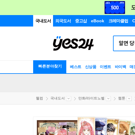
국내도서
외국도서
중고샵
eBook
크레마클럽
C
빠른분야찾기
베스트
신상품
이벤트
바이백
매
웰컴
국내도서
만화/라이트노벨
웹툰