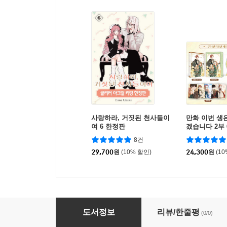
사랑하라, 거짓된 천사들이
만화 이번 생
여 6 한정판
겠습니다 2부 
트
8건
29,700
원
(10% 할인)
24,300
원
(1
만화 우리 집에 갇혀버린 남주들 1 한정판
도서정보
리뷰/한줄평
(0/0)