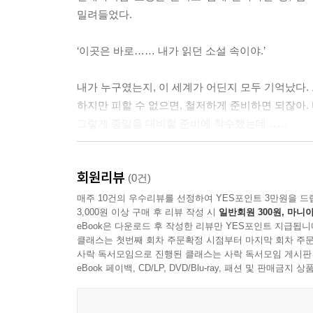
밀려들었다.
‘이곳은 바로…… 내가 읽던 소설 속이야.’
내가 누구였는지, 이 세계가 어딘지 모두 기억났다.
하지만 피할 수 없으면, 철저하게 준비하면 되잖아.
그렇게 종말을 대비할 준비에 착수했는데……
“그게 무슨 소리인지 자세히 들어보죠. 무기를 어디
회원리뷰
(0건)
친오빠(같은 존재)는 쉽게 넘어가질 않고,
매주 10건의 우수리뷰를 선정하여 YES포인트 3만원을 드
3,000원 이상 구매 후 리뷰 작성 시
일반회원 300원, 마니아
eBook은 다운로드 후 작성한 리뷰만 YES포인트 지급됩니
“제 소개가 늦었습니다, 레이디. 이든 던컨 랭커스터
클래스는 첫번째 회차 주문확정 시점부터 마지막 회차 주문
사락 독서모임으로 진행된 클래스는 사락 독서모임 게시판
여주의 오빠가 왜 여기서 나오며,
eBook 페이백, CD/LP, DVD/Blu-ray, 패션 및 판매금
“지금 여기서 이러고 있는 진짜 이유가 뭔지, 대체 