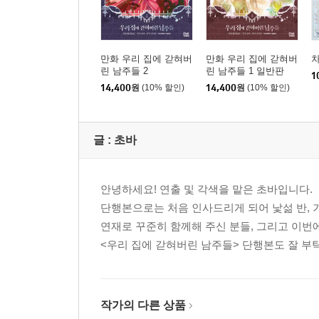
만화 우리 집에 갇혀버
만화 우리 집에 갇혀버
차
린 남주들 2
린 남주들 1 일반판
1
14,400
원
(10% 할인)
14,400
원
(10% 할인)
글 :
초바
안녕하세요! 연출 및 각색을 맡은 초바입니다.
단행본으로는 처음 인사드리게 되어 낯섦 반, 
연재로 꾸준히 함께해 주신 분들, 그리고 이번
<우리 집에 갇혀버린 남주들> 단행본도 잘 부탁
작가의 다른 상품