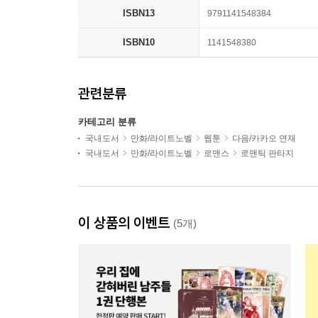
ISBN13
9791141548384
ISBN10
1141548380
관련분류
카테고리 분류
국내도서
만화/라이트노벨
웹툰
다음/카카오 연재
국내도서
만화/라이트노벨
로맨스
로맨틱 판타지
이 상품의 이벤트
(5개)