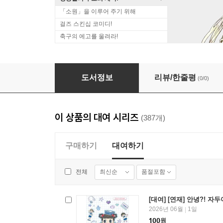
「소원」을 이루어 주기 위해
걸즈 스킨십 코미디!
축구의 에고를 울려라!
[대여] [연재] 안녕?! 자두야!! Original 386화
도서정보
리뷰/한줄평
(0/0)
이 상품의 대여 시리즈
(387개)
구매하기
대여하기
최신순
품절포함
전체
[대여] [연재] 안녕?! 자두야!
2026년 06월
1일
|
100
원