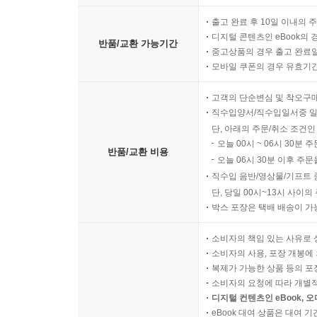
출고 완료 후 10일 이내의 
디지털 콘텐츠인 eBook의 
반품/교환 가능기간
중고상품의 경우 출고 완료일
모바일 쿠폰의 경우 유효기간(
고객의 단순변심 및 착오구
직수입양서/직수입일서중 일
단, 아래의 주문/취소 조건인
오늘 00시 ~ 06시 30분 
반품/교환 비용
오늘 06시 30분 이후 주문
직수입 음반/영상물/기프트 
단, 당일 00시~13시 사이
박스 포장은 택배 배송이 가
소비자의 책임 있는 사유로 
소비자의 사용, 포장 개봉에 
복제가 가능한 상품 등의 포장을 
소비자의 요청에 따라 개별
디지털 컨텐츠인 eBook, 
eBook 대여 상품은 대여 기