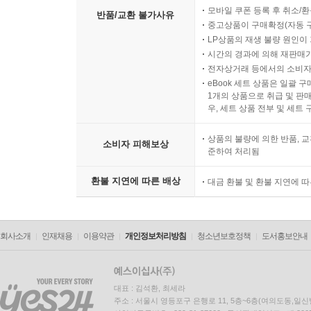
모바일 쿠폰 등록 후 취소/환
반품/교환 불가사유
중고상품이 구매확정(자동 
LP상품의 재생 불량 원인이 기
시간의 경과에 의해 재판매가
전자상거래 등에서의 소비자
eBook 세트 상품은 일괄 
1개의 상품으로 취급 및 판매
우, 세트 상품 전부 및 세트
상품의 불량에 의한 반품, 교
소비자 피해보상
준하여 처리됨
환불 지연에 따른 배상
대금 환불 및 환불 지연에 
회사소개
인재채용
이용약관
개인정보처리방침
청소년보호정책
도서홍보안내
대표 : 김석환, 최세라
주소 : 서울시 영등포구 은행로 11, 5층~6층(여의도동,일신