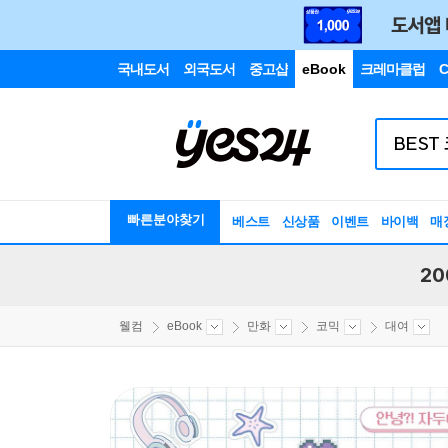
국내도서
외국도서
중고샵
eBook
크레마클럽
C
빠른분야찾기
베스트
신상품
이벤트
바이백
매
20
웰컴
eBook
만화
코믹
대여