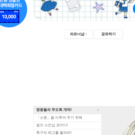
파트너샵
공유하기
영웅들의 무도회 개막!
「소원」을 이루어 주기 위해
걸즈 스킨십 코미디!
축구의 에고를 울려라!