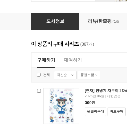
[연재] 안녕?! 자두야!! Original 386화
도서정보
리뷰/한줄평
(0/0)
이 상품의 구매 시리즈
(387개)
구매하기
대여하기
최신순
품절포함
전체
[연재] 안녕?! 자두야!! Ori
2026년 06월
제한없음
|
300
원
원클릭구매
바로구매