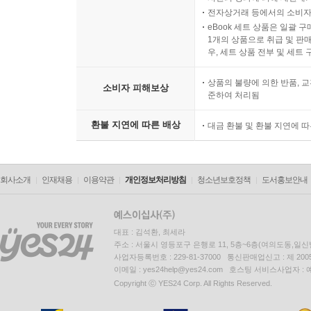
전자상거래 등에서의 소비자
eBook 세트 상품은 일괄 
1개의 상품으로 취급 및 판매
우, 세트 상품 전부 및 세트
상품의 불량에 의한 반품, 교
소비자 피해보상
준하여 처리됨
환불 지연에 따른 배상
대금 환불 및 환불 지연에 
회사소개
인재채용
이용약관
개인정보처리방침
청소년보호정책
도서홍보안내
대표 : 김석환, 최세라
주소 : 서울시 영등포구 은행로 11, 5층~6층(여의도동,일신
사업자등록번호 : 229-81-37000 통신판매업신고 : 제 200
이메일 : yes24help@yes24.com 호스팅 서비스사업자 :
Copyright ⓒ YES24 Corp. All Rights Reserved.