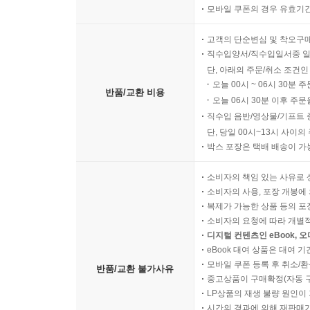
모바일 쿠폰의 경우 유효기간(
고객의 단순변심 및 착오구
직수입양서/직수입일서중 일
단, 아래의 주문/취소 조건인
오늘 00시 ~ 06시 30분 
반품/교환 비용
오늘 06시 30분 이후 주문
직수입 음반/영상물/기프트 
단, 당일 00시~13시 사이
박스 포장은 택배 배송이 가
소비자의 책임 있는 사유로 
소비자의 사용, 포장 개봉에 
복제가 가능한 상품 등의 포장을 
소비자의 요청에 따라 개별
디지털 컨텐츠인 eBook, 
eBook 대여 상품은 대여 기
모바일 쿠폰 등록 후 취소/환
반품/교환 불가사유
중고상품이 구매확정(자동 
LP상품의 재생 불량 원인이 기
시간의 경과에 의해 재판매가