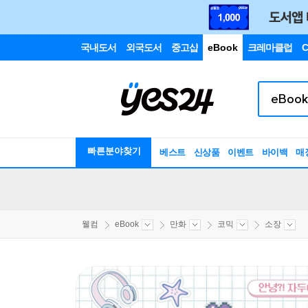
국내도서
외국도서
중고샵
eBook
크레마클럽
C
빠른분야찾기
베스트
신상품
이벤트
바이백
매
웰컴
eBook
만화
코믹
소장