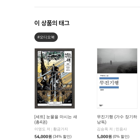
이 상품의 태그
#오디오북
[세트] 눈물을 마시는 새
무진기행 (가수 장기하
(총4권)
낭독)
이영도 저
황금가지
김승옥 저
민음사
|
|
54,000
원
(34% 할인)
5,000
원
(0% 할인)