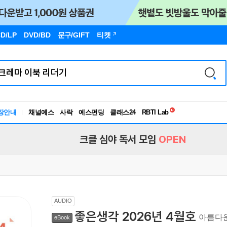
D/LP
DVD/BD
문구
/GIFT
티켓
독서유형검사
RBTI Lab
장안내
채널예스
사락
예스펀딩
클래스24
독서유형검사
크클 심야 독서 모임
OPEN
AUDIO
좋은생각 2026년 4월호
아름다운
eBook