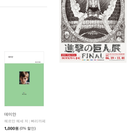
데미안
헤르만 헤세 저
빠리까페
|
1,000
원
(0% 할인)