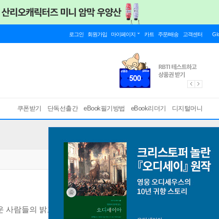
로그인
회원가입
마이페이지
카트
주문/배송
고객센터
Gl
쿠폰받기
단독선출간
eBook필기방법
eBook리더기
디지털머니
 사람들의 밝고 따뜻한 이야기
[ mp3 ]