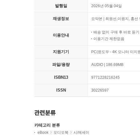
발행일
2026년 05월 04일
재생정보
요약본 | 최원선,이원지, 홍선 낭
배송 없이 구매 후 바로 듣
이용안내
이용기간 제한없음
지원기기
PC(윈도우 - 4K 모니터 미
파일/용량
AUDIO | 186.69MB
ISBN13
9771228216245
ISSN
30226597
관련분류
카테고리 분류
eBook
오디오북
시/에세이