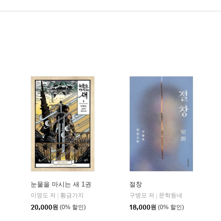
눈물을 마시는 새 1권
절창
이영도 저
황금가지
구병모 저
문학동네
|
|
20,000
원
(0% 할인)
18,000
원
(0% 할인)