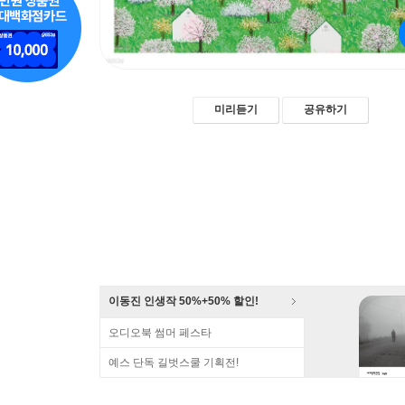
미리듣기
공유하기
이동진 인생작 50%+50% 할인!
오디오북 썸머 페스타
예스 단독 길벗스쿨 기획전!