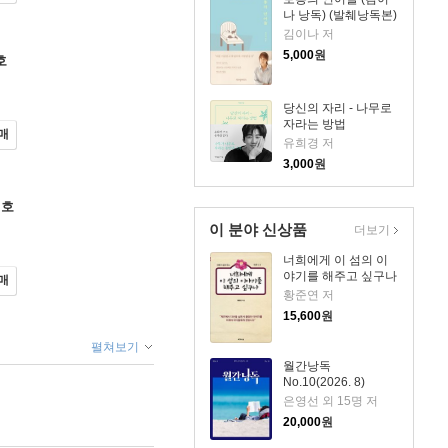
나 낭독) (발췌낭독본)
김이나 저
5,000
원
호
당신의 자리 - 나무로
자라는 방법
매
유희경 저
3,000
원
월호
이 분야 신상품
더보기
너희에게 이 섬의 이
야기를 해주고 싶구나
매
황준연 저
15,600
원
펼쳐보기
월간낭독
No.10(2026. 8)
은영선 외 15명 저
20,000
원