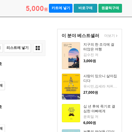
5,000
카트에 넣기
바로구매
원클릭구매
원
이 분야 베스트셀러
더보기
지구의 한 조각에 걸
매
리스트에 넣기
터앉은 여행
김수진 저
3,000
원
호
사랑이 있으니 살아집
디다
매
유시민,김세라 저/4.9통일평화재단 편
27,000
원
십 년 후에 죽기로 결
호
심한 아빠에게
윤희일 저
6,000
원
매
보통의 언어들 (김이