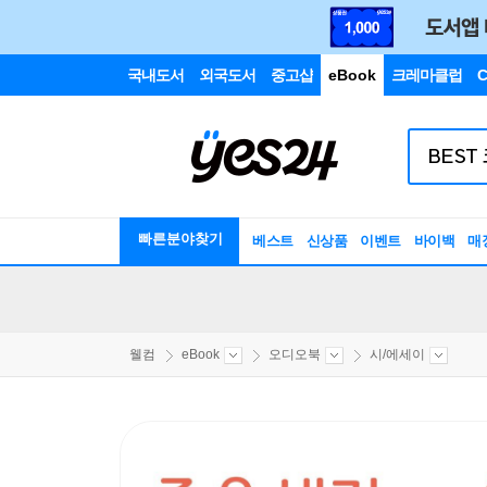
국내도서
외국도서
중고샵
eBook
크레마클럽
C
빠른분야찾기
베스트
신상품
이벤트
바이백
매
웰컴
eBook
오디오북
시/에세이