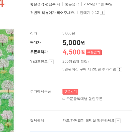
좋은생각 편집부
저
좋은생각
2026년 05월 04일
첫번째 리뷰어가 되어주세요.
판매지수 12
정가
5,000원
5,000
원
판매가
4,500
원
쿠폰혜택가
쿠폰받기
YES포인트
250원 (5% 적립)
5만원이상 구매 시 2천원 추가적립
추가혜택쿠폰
쿠폰받기
주문금액대별 할인쿠폰
결제혜택
카드/간편결제 혜택을 확인하세요