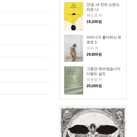
안녕, 내 안의 소란스
러운 나
곽도경 저
19,200
원
어머니가 좋아하신 트
로트 1
소피 저
29,800
원
그동안 애쓰셨습니다
사람도 삶도
이은정 저
20,000
원