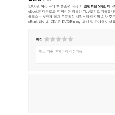
최초로 별까지의 거리를 측정하는 데 성공했다. 그
1,000원 이상 구매 후 한줄평 작성 시
일반회원 50원, 마니
eBook은 다운로드 후 작성한 리뷰만 YES포인트 지급됩니
저자는 이 책에서 과학적 성과를 단순히 나열하는 데
클래스는 첫번째 회차 주문확정 시점부터 마지막 회차 주문
직관과 계산이 교차하는 놀라운 순간들을 감동적으로 
eBook 페이백, CD/LP, DVD/Blu-ray, 패션 및 판매금
“별 관측 역시 결코 취미 수준의 일이 아니었다.
알려졌든 아직 알려지지 않았든 -망원경으로 볼 수
평점
훑어 나가는 것이었다.”(본문 중에서_77쪽)
한글 기준 50자까지 작성가능