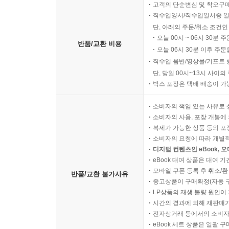
고객의 단순변심 및 착오구
직수입양서/직수입일서중 일
단, 아래의 주문/취소 조건인
오늘 00시 ~ 06시 30분 
반품/교환 비용
오늘 06시 30분 이후 주문
직수입 음반/영상물/기프트 
단, 당일 00시~13시 사이
박스 포장은 택배 배송이 가
소비자의 책임 있는 사유로 
소비자의 사용, 포장 개봉에 
복제가 가능한 상품 등의 포장을 
소비자의 요청에 따라 개별
디지털 컨텐츠인 eBook, 
eBook 대여 상품은 대여 기
모바일 쿠폰 등록 후 취소/환
반품/교환 불가사유
중고상품이 구매확정(자동 
LP상품의 재생 불량 원인이 기
시간의 경과에 의해 재판매가
전자상거래 등에서의 소비자
eBook 세트 상품은 일괄 