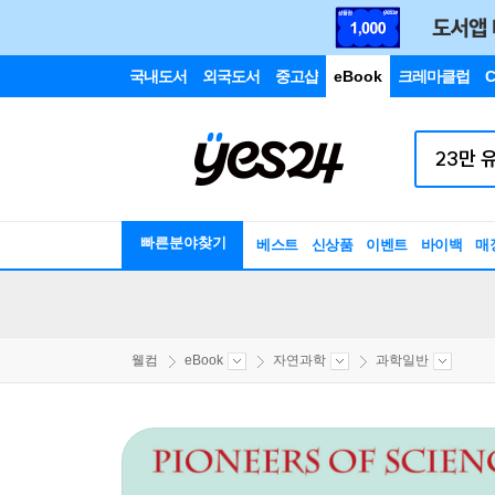
국내도서
외국도서
중고샵
eBook
크레마클럽
C
빠른분야찾기
베스트
신상품
이벤트
바이백
매
웰컴
eBook
자연과학
과학일반