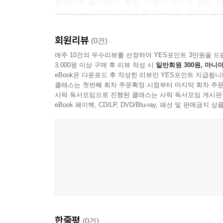
생생하게 풀어낸다. 특히 17세기 아이작 뉴턴 
레온하르트 오일러, 장 르 롱 달랑베르, 조제프 루
발견을 중심으로 전개된다.
회원리뷰
(0건)
목성의 위성을 관측하여 빛의 속도가 유한함을 최초
매주 10건의 우수리뷰를 선정하여 YES포인트 3만원을 드
3,000원 이상 구매 후 리뷰 작성 시
일반회원 300원, 마니아
일정한 속도로 이동한다는 인식을 확립함으로써 우
eBook은 다운로드 후 작성한 리뷰만 YES포인트 지급됩니
기울어짐)’를 발견하여 지구의 운동과 빛의 속도
클래스는 첫번째 회차 주문확정 시점부터 마지막 회차 주문
방법이 이때 비로소 확고히 자리 잡는다.
사락 독서모임으로 진행된 클래스는 사락 독서모임 게시판
eBook 페이백, CD/LP, DVD/Blu-ray, 패션 및 판매금
이론의 영역에서는 라그랑주와 라플라스가 중요한 
라그랑주는 역학을 보편적 형식으로 정식화했고,
예측했다. 이로써 우주는 더 이상 신비의 대상이 아
이들의 업적이 뉴턴의 체계를 보완하고 완성하는 과정
그는 망원경 관측을 통해 새로운 행성을 발견하
바꾸어 놓았다. 그의 연구는 ‘우주는 얼마나 넓은가
한줄평
(0건)
이어 독일의 천문학자 베셀은 ‘별은 얼마나 멀리 