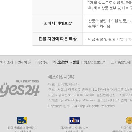
1개의 상품으로 취급 및 판매
우, 세트 상품 전부 및 세트
상품의 불량에 의한 반품, 교
소비자 피해보상
준하여 처리됨
환불 지연에 따른 배상
대금 환불 및 환불 지연에 
회사소개
인재채용
이용약관
개인정보처리방침
청소년보호정책
도서홍보안내
대표 : 김석환, 최세라
주소 : 서울시 영등포구 은행로 11, 5층~6층(여의도동,일신
사업자등록번호 : 229-81-37000 통신판매업신고 : 제 200
이메일 : yes24help@yes24.com 호스팅 서비스사업자 :
Copyright ⓒ YES24 Corp. All Rights Reserved.