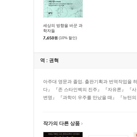
세상의 방향을 바꾼 과
학자들
7,650
원
(10% 할인)
역 :
권혁
아주대 영문과 졸업. 출판기획과 번역작업을 
다』 『존 스타인벡의 진주』 『자유론』 『
변명』 『과학이 우주를 만났을 때』 『뉴턴의
작가의 다른 상품