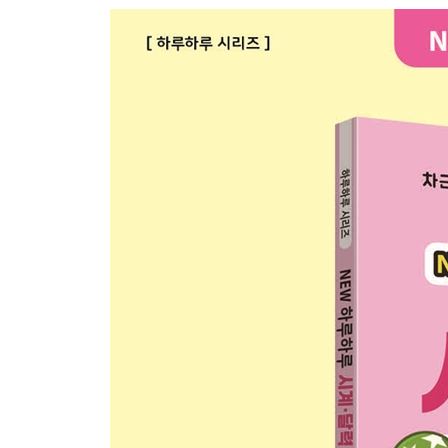
몇 시 몇 분 전
익히기 27~30
확인하기 3~4
시간
시간
익히기 31~32
하루의 시간
오전과 오후
익히기 33~34
확인하기 5~6
달력
달력