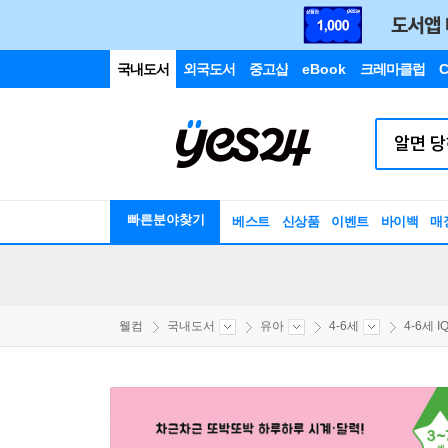
국내도서
외국도서
중고샵
eBook
크레마클럽
C
빠른분야찾기
베스트
신상품
이벤트
바이백
매
웰컴
국내도서
유아
4-6세
4-6세 