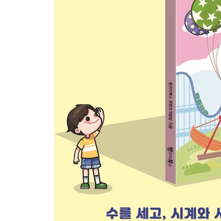
1년
1월
2월
3월
4월
5월
6월
7월
8월
9월
10월
11월
12월
익히기 35~36
확인하기 7~8
정답