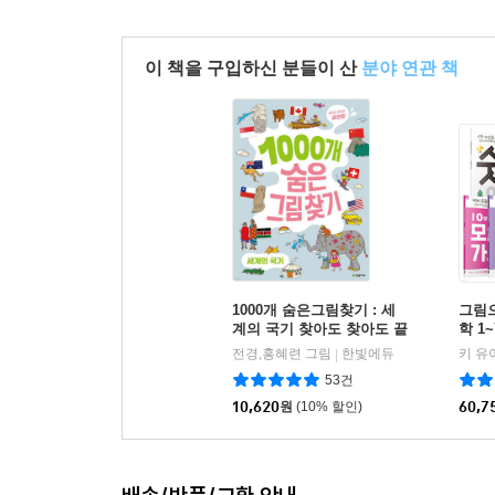
이 책을 구입하신 분들이 산
분야 연관 책
1000개 숨은그림찾기 : 세
그림으
계의 국기 찾아도 찾아도 끝
학 1
판왕
전경,홍혜련 그림
한빛에듀
키 유
|
53건
10,620
원
(10% 할인)
60,7