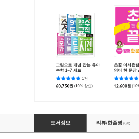
그림으로 개념 잡는 유아
초끝 이서윤
수학 1~7 세트
영어 한 문장
1건
60,750
원
(10% 할인)
12,600
원
(10
NEW 하루하루 시계·달력
도서정보
리뷰/한줄평
(0/0)