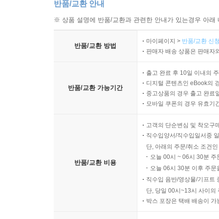
반품/교환 안내
※ 상품 설명에 반품/교환과 관련한 안내가 있는경우 아래 
마이페이지 >
반품/교환 신청
반품/교환 방법
판매자 배송 상품은 판매자와
출고 완료 후 10일 이내의 
디지털 콘텐츠인 eBook의 
반품/교환 가능기간
중고상품의 경우 출고 완료일
모바일 쿠폰의 경우 유효기간(
고객의 단순변심 및 착오구
직수입양서/직수입일서중 일
단, 아래의 주문/취소 조건인
오늘 00시 ~ 06시 30분 
반품/교환 비용
오늘 06시 30분 이후 주문
직수입 음반/영상물/기프트 
단, 당일 00시~13시 사이
박스 포장은 택배 배송이 가