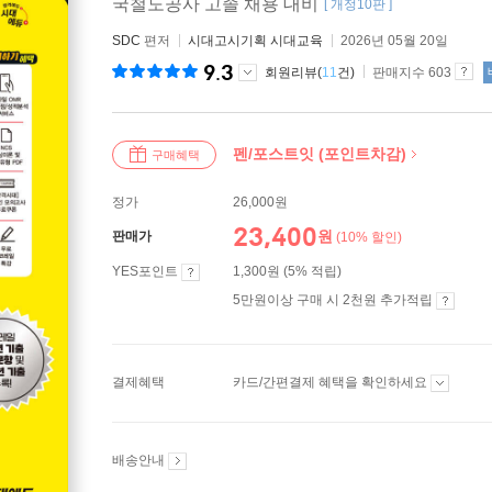
국철도공사 고졸 채용 대비
[ 개정10판 ]
SDC
편저
시대고시기획 시대교육
2026년 05월 20일
9.3
회원리뷰(
11
건)
판매지수 603
펜/포스트잇 (포인트차감)
구매혜택
정가
26,000원
23,400
원
판매가
(10% 할인)
YES포인트
1,300원 (5% 적립)
5만원이상 구매 시 2천원 추가적립
결제혜택
카드/간편결제 혜택을 확인하세요
배송안내