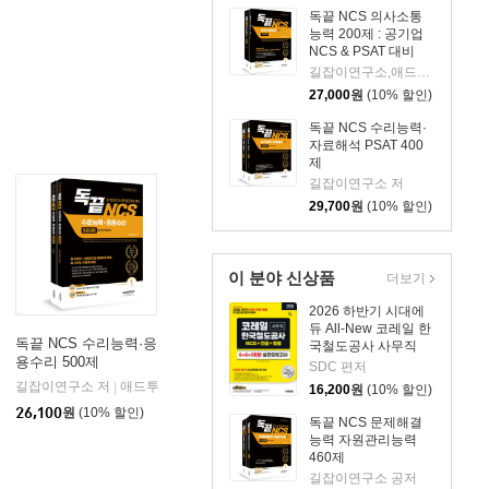
독끝 NCS 의사소통
능력 200제 : 공기업
NCS & PSAT 대비
길잡이연구소,애드투 저
27,000
원
(10% 할인)
독끝 NCS 수리능력·
자료해석 PSAT 400
제
길잡이연구소 저
29,700
원
(10% 할인)
이 분야 신상품
더보기
2026 하반기 시대에
듀 All-New 코레일 한
독끝 NCS 수리능력·응
국철도공사 사무직
용수리 500제
NCS&전공&철도법령
SDC 편저
실전모의고사 6+6+5
길잡이연구소 저
애드투
|
16,200
원
(10% 할인)
회분
26,100
원
(10% 할인)
독끝 NCS 문제해결
능력 자원관리능력
460제
길잡이연구소 공저