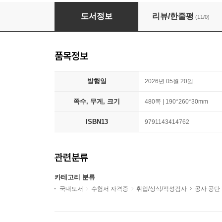
2026 시대에듀 All-New 코레일 한국철도공사
도서정보
리뷰/한줄평
(11/0)
품목정보
발행일
2026년 05월 20일
쪽수, 무게, 크기
480쪽 | 190*260*30mm
ISBN13
9791143414762
관련분류
카테고리 분류
국내도서
수험서 자격증
취업/상식/적성검사
공사 공단 