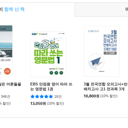
들이
함께 산 책
많은 어른들을
EBS 만점왕 영어 따라 쓰
3월 전국연합 모의고사+반
는 영문법 1권
배치고사 고1 전과목 3개
년 18회 (2026년)
10,800
원
(10% 할인)
346건
18건
% 할인)
13,050
원
(10% 할인)