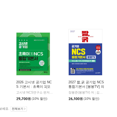
2026 고시넷 공기업 NC
2027 짧,굵 공기업 NCS
S 기본서 : 초록이 1(모
통합기본서 [봉봉TV] 의
듈형/피듈형)
사소통능력/수리능력/문
해커스잡
고시넷 NCS연구소 편저
고시넷
장봉준(봉봉TV) 저
김영북스
|
|
|
제해결능력 PSAT형
29,700
원
(10% 할인)
26,100
원
(10% 할인)
보세요.
전체보기