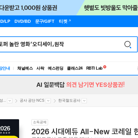
D/LP
DVD/BD
문구
/GIFT
티켓
독서유형검사
RBTI Lab
장안내
채널예스
사락
예스펀딩
클래스24
독서유형검사
AI 일문백답
의견 남기면 YES상품권!
...
공사 공단 NCS
한국철도공사
소득공제
2026 시대에듀 All-New 코레