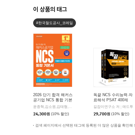
이 상품의 태그
#한국철도공사_코레일
2026 단기 합격 해커스
독끝 NCS 수리능력·자
공기업 NCS 통합 기본
료해석 PSAT 400제
서(모듈형+피듈형+PSA
윤종혁,김소원,김태형,복지훈,최수지,김동민,해커스?취업교육연구소 공저
길잡이연구소 저
애드투
|
T형+모의고사 6회분)
24,300
원
(10% 할인)
29,700
원
(10% 할인)
검색 페이지에서 선택된 태그에 등록된 더 많은 상품을 확인해 