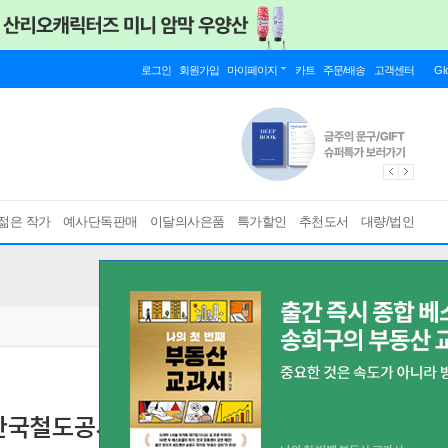
로그인
회원가입
마이페이지
카트
주문/배송
고객센터
Gl
젊은 작가
예사단독판매
이달의사은품
특가할인
추천도서
대량/법인
일 한국철도공사 고졸채용 통합기본서
코레일 한