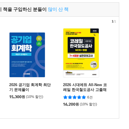
이 책을 구입하신 분들이
많이 산 책
1
/1
2026 공기업 회계학 최단
2026 시대에듀 All-New 코
기 문제풀이
레일 한국철도공사 고졸채
용 NCS+법령 실전모의고
15,300
원
(10% 할인)
6건
사 7+4회분
16,200
원
(10% 할인)