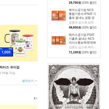
29,700
원
(10% 할인)
해커스공기업 NCS
통합기본서+PSAT 기
출로 끝내는 금융·은
행 NCS 377제
김동민,김소원,김태형,복지훈,윤종혁,최수지,해커스 취업교육연구소,해커스 NCS 취업교육연구소 저
48,600
원
(10% 할인)
해커스공기업 PSAT
기출로 끝내는 NCS
의사소통능력/문제해
결·자원관리/수리·자
김동민,김소원,복지훈,해커스 취업교육연구소,해커스 PSAT연구소 저
료해석 세트
71,100
원
(10% 할인)
캐릭터즈 유리컵
년 08월 31일
펼쳐보기
1
/4