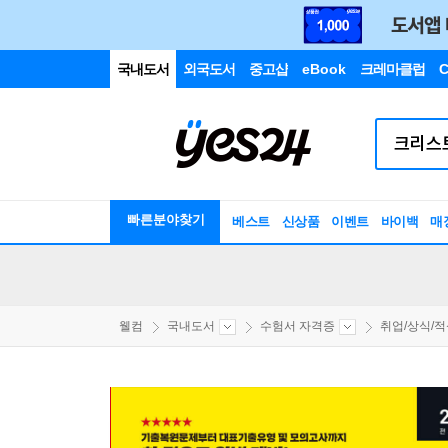
국내도서
외국도서
중고샵
eBook
크레마클럽
C
빠른분야찾기
베스트
신상품
이벤트
바이백
매
웰컴
국내도서
수험서 자격증
취업/상식/적성