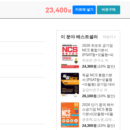
23,400
카트에 넣기
바로구매
원
이 분야 베스트셀러
더보기
2026 위포트 공기업
NCS 통합기본서
(PSAT형+모듈형+피
듈형+실전 모의고사)
위포트 연구소 저
24,300
원
(10% 할인)
독끝 NCS 통합기본
서 (PSAT형+모듈형
+피듈형) 공기업 대비
길잡이연구소 저
26,100
원
(10% 할인)
2026 단기 합격 해커
스공기업 NCS 통합
기본서(모듈형+피듈
형+PSAT형+모의고
윤종혁,김소원,김태형,복지훈,최수지,김동민,해커스?취업교육연구소 공저
사 6회분)
24,300
원
(10% 할인)