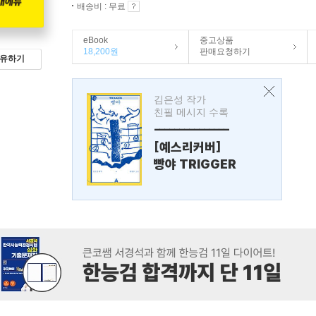
배송비 : 무료
eBook
중고상품
18,200원
판매요청하기
유하기
김은성 작가
친필 메시지 수록
---------------
[예스리커버]
빵야 TRIGGER