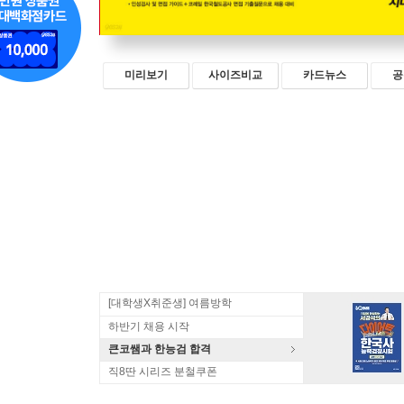
미리보기
사이즈비교
카드뉴스
공
[대학생X취준생] 여름방학
하반기 채용 시작
큰코쌤과 한능검 합격
직8딴 시리즈 분철쿠폰