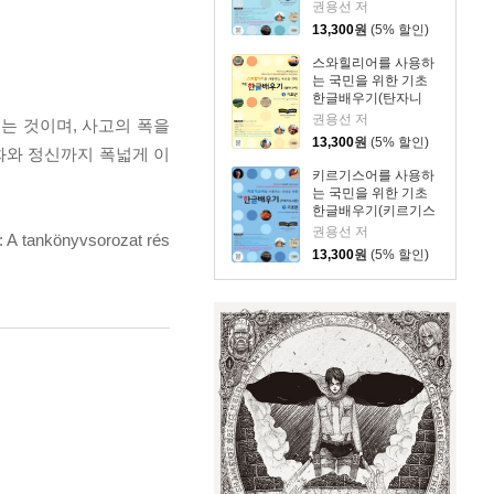
아) 1: 기초편
권용선 저
13,300
원
(5% 할인)
스와힐리어를 사용하
는 국민을 위한 기초
한글배우기(탄자니
아) 1: 기초편
권용선 저
는 것이며, 사고의 폭을
13,300
원
(5% 할인)
화와 정신까지 폭넓게 이
키르기스어를 사용하
는 국민을 위한 기초
한글배우기(키르기스
스탄) 1: 기초편
권용선 저
nkönyvsorozat rés
13,300
원
(5% 할인)