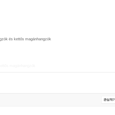
ók és kettős magánhangzók
ettős magánhangzók
rint
erint
관심작가