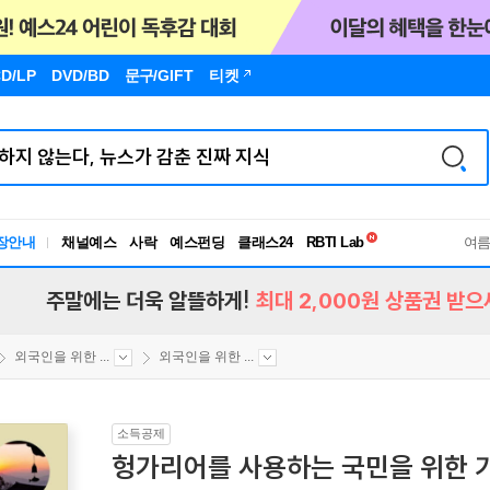
D/LP
DVD/BD
문구
/GIFT
티켓
독서유형검사
RBTI Lab
장안내
채널예스
사락
예스펀딩
클래스24
독서유형검사
여
주말에는 더욱 알뜰하게!
최대 2,000원 상품권 받으
외국인을 위한 ...
외국인을 위한 ...
소득공제
헝가리어를 사용하는 국민을 위한 