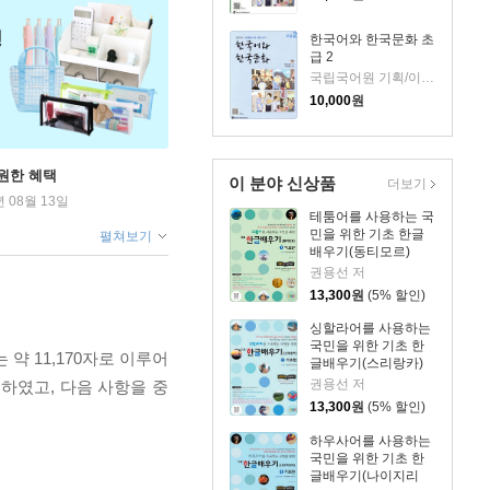
한국어와 한국문화 초
급 2
국립국어원 기획/이미혜 등저
10,000
원
원한 혜택
이 분야 신상품
더보기
년 08월 13일
테툼어를 사용하는 국
민을 위한 기초 한글
펼쳐보기
배우기(동티모르)
권용선 저
13,300
원
(5% 할인)
싱할라어를 사용하는
국민을 위한 기초 한
약 11,170자로 이루어
글배우기(스리랑카)
권용선 저
하였고, 다음 사항을 중
13,300
원
(5% 할인)
하우사어를 사용하는
국민을 위한 기초 한
글배우기(나이지리