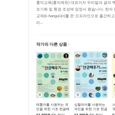
홍익교육(홍익에듀) 대표이자 우리말과 글의 뿌
조기화 및 환경 조성에 앞장서 왔습니다. 한자 문
교재(k-hangul.kr)를 온·오프라인으로 출
리...
작가의 다른 상품
테툼어를 사용하는 국
싱할라어를 사용하는
민을 위한 기초 한글배
국민을 위한 기초 한글
국
우기(동티모르)
배우기(스리랑카)
배