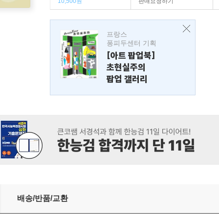
10,500원
판매요청하기
프랑스
퐁피두센터 기획
[아트 팝업북]
초현실주의
팝업 갤러리
우기
배송/반품/교환