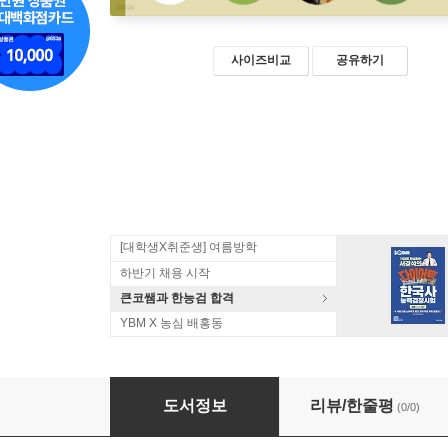
사이즈비교
공유하기
[대학생X취준생] 여름방학
하반기 채용 시작
큰코쌤과 한능검 합격
YBM X 농심 배홍동
헝가리어를 사용하는 국민을 위한 기초 한글배
도서정보
리뷰/한줄평
(0/0)