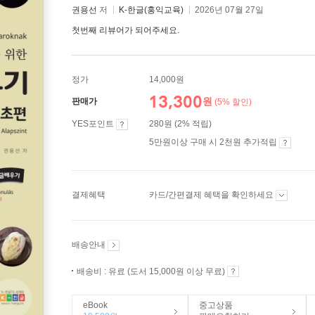
권용선
저
K-한글(홍익교육)
2026년 07월 27일
첫번째 리뷰어가 되어주세요.
정가
14,000원
13,300
원
판매가
(5% 할인)
YES포인트
280원 (2% 적립)
5만원이상 구매 시 2천원 추가적립
결제혜택
카드/간편결제 혜택을 확인하세요
배송안내
배송비 : 유료 (도서 15,000원 이상 무료)
eBook
중고상품