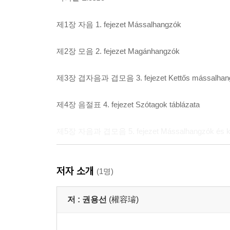
제1장 자음 1. fejezet Mássalhangzók
제2장 모음 2. fejezet Magánhangzók
제3장 겹자음과 겹모음 3. fejezet Kettős mássalhangz
제4장 음절표 4. fejezet Szótagok táblázata
제5장 자음과 겹모음 5. fejezet Mássalhangzók és k
제6장 주제별 낱말 6. Fejezet Szavak témakörök sze
저자 소개
(1명)
부록 주제별 단어 Függelék - szókincs témakörök sz
저 :
권용선
(權容璿)