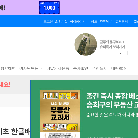
로그인
회원가입
마이페이지
카트
주문/배송
고객센터
Gl
름방학혜택
예사단독판매
이달의사은품
특가할인
추천도서
대량/법인
세요!
기초 한글배우기
헝가리어로 한글배우기