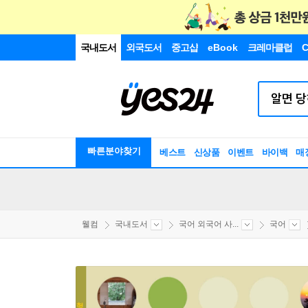
국내도서
외국도서
중고샵
eBook
크레마클럽
C
빠른분야찾기
베스트
신상품
이벤트
바이백
매
웰컴
국내도서
국어 외국어 사...
국어