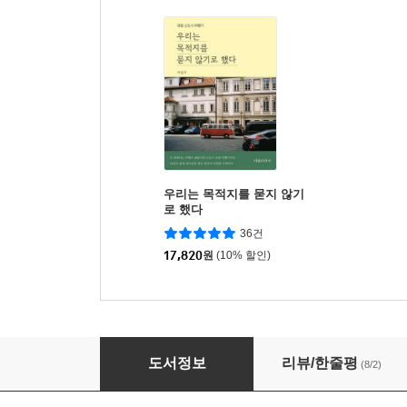
우리는 목적지를 묻지 않기
로 했다
36건
17,820
원
(10% 할인)
케어러
도서정보
리뷰/한줄평
(8/2)