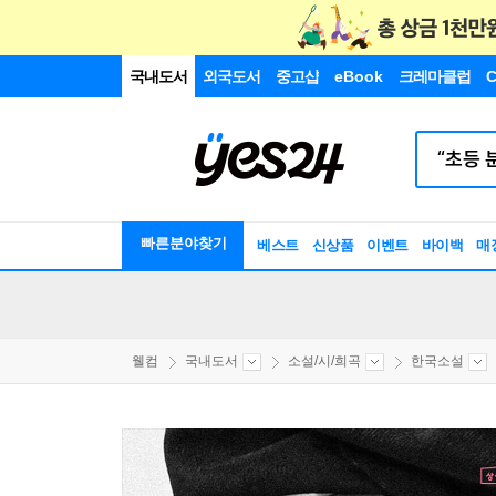
국내도서
외국도서
중고샵
eBook
크레마클럽
C
빠른분야찾기
베스트
신상품
이벤트
바이백
매
웰컴
국내도서
소설/시/희곡
한국소설