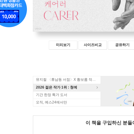
미리보기
사이즈비교
공유하기
뮤지컬 〈휴남동 서점〉X 황보름 작가 북토크
2026 젊은 작가 1위 : 청예
기간 한정 특가 도서
오직, 예스24에서만
이 책을 구입하신 분