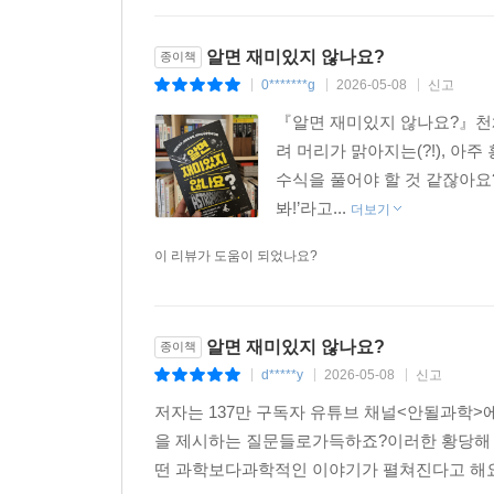
알면 재미있지 않나요?
종이책
0*******g
2026-05-08
신고
|
|
|
『알면 재미있지 않나요?』천
려 머리가 맑아지는(?!), 
수식을 풀어야 할 것 같잖아요?
봐!’라고...
더보기
이 리뷰가 도움이 되었나요?
알면 재미있지 않나요?
종이책
d*****y
2026-05-08
신고
|
|
|
저자는 137만 구독자 유튜브 채널<안될과학
을 제시하는 질문들로가득하죠?이러한 황당해 
떤 과학보다과학적인 이야기가 펼쳐진다고 해요