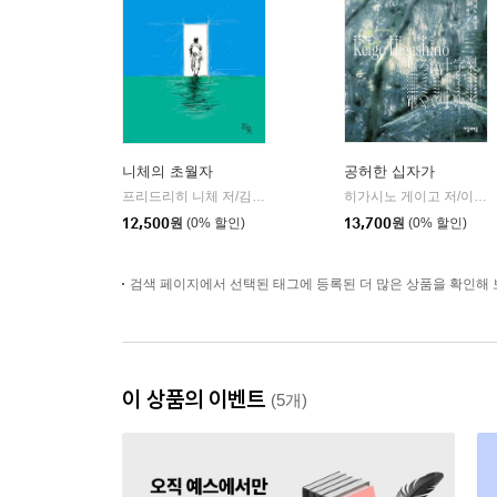
니체의 초월자
공허한 십자가
프리드리히 니체 저/김철 편역
히읏
히가시노 게이고 저/이선희 역
|
12,500
원
(0% 할인)
13,700
원
(0% 할인)
검색 페이지에서 선택된 태그에 등록된 더 많은 상품을 확인해 
이 상품의 이벤트
(5개)