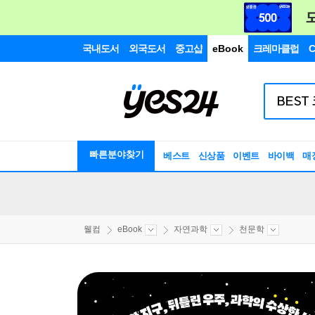
국내도서
외국도서
중고샵
eBook
크레마클럽
C
빠른분야찾기
베스트
신상품
이벤트
바이백
매
웰컴
eBook
자연과학
천문학