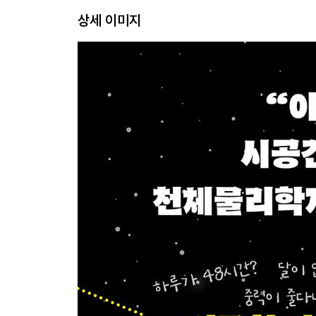
상세 이미지
01. 빛이 느려진 하루
02. 지구를 꿰뚫는 시간, 42분
03. 얼음이 물에 가라앉는다면
04. 지구의 자전축이 누워버리면
05. 중력이 10퍼센트 줄어든다면
06. 초강력 태양 폭풍이 일주일 지속되면
07. 달이 사라진다면
08. 하루가 48시간이라면
PART 3. 수상한 과학사 다시 보기
01. 아폴로 11호가 달에 가지 않았다면
02. 다윈이 갈라파고스에 가지 못했다면
03. 갈릴레이는 ‘그래도 지구는 돈다’고 말했을까
04. 알렉산드리아 도서관이 불타지 않았다면
05. 티코 브라헤의 관측이 없었다면
06. 빛의 매질은 어떻게 유령이 되었을까