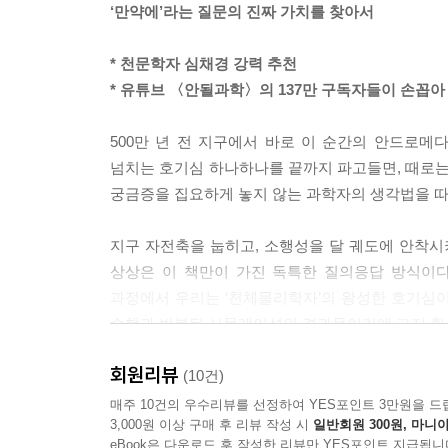
‘만약에’라는 질문의 진짜 가치를 찾아서
* 천문학자 심채경 강력 추천
* 유튜브 〈안될과학〉의 137만 구독자들이 손꼽아
500만 년 전 지구에서 바로 이 순간의 안드로메
넘치는 호기심 하나하나를 끝까지 파고들면, 때로는
궁금증을 집요하게 놓지 않는 과학자의 생각법을 따라
지구 자전축을 눕히고, 소행성을 달 궤도에 안착시
상상은 이 책만이 가진 독특한 질의응답 방식이
과정에서 우리는 ‘천체물리학자’의 왕성한 호기심이
수행과 반복된 시뮬레이션의 결과물이기에 그저 환상
회원리뷰
“쓸모없는 답이라고 해도, 알면 재미있지 않나요?”
(10건)
역동적인 천체물리학자가 상상하는 ‘우리가 만난 적
매주 10건의 우수리뷰를 선정하여 YES포인트 3만원을 드
3,000원 이상 구매 후 리뷰 작성 시
일반회원 300원, 마니아
eBook은 다운로드 후 작성한 리뷰만 YES포인트 지급됩니