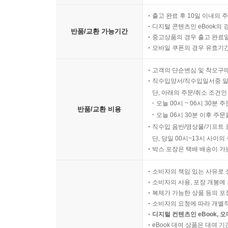
출고 완료 후 10일 이내의 
디지털 콘텐츠인 eBook의 
반품/교환 가능기간
중고상품의 경우 출고 완료일
모바일 쿠폰의 경우 유효기간(
고객의 단순변심 및 착오구
직수입양서/직수입일서중 일
단, 아래의 주문/취소 조건인
오늘 00시 ~ 06시 30분 
반품/교환 비용
오늘 06시 30분 이후 주문
직수입 음반/영상물/기프트 
단, 당일 00시~13시 사이
박스 포장은 택배 배송이 가
소비자의 책임 있는 사유로 
소비자의 사용, 포장 개봉에 
복제가 가능한 상품 등의 포장을 
소비자의 요청에 따라 개별
디지털 컨텐츠인 eBook, 
eBook 대여 상품은 대여 기