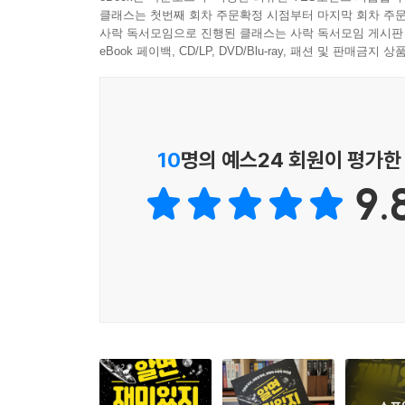
저자 강성주(항성)는 다양한 TV 프로그램에서 정
클래스는 첫번째 회차 주문확정 시점부터 마지막 회차 주문
점에 담긴 아름다움, 생명체의 경이로움을 이끌어내
사락 독서모임으로 진행된 클래스는 사락 독서모임 게시판
되는 단서가 숨어 있음을 전달해 잔잔한 감동을 준
eBook 페이백, CD/LP, DVD/Blu-ray, 패션 및 판매금
장벽을 낮춘다. 당연하게 여겼던 이 세상을 ‘항성
뒤 ‘자신만의 질문’을 찾아보도록 이끈다.
이 책이 가진 또 하나의 특징은 정교하고 정확한 사
10
명의 예스24 회원이 평가한
머릿속에서 탄생한 특별하고 독특한 우주다. 이를
9.
했다.
결국 이 책이 제안하는 과학적 상상은, 학생들에게는
여정을 즐기도록 할 것이다.
“과학의 상상, 그 시작과 끝에는 늘 질문하는 힘이 
우리 경험을 ‘뒤집어 보는’ 기발한 과학 문답
이 책은 총 세 부분으로 구성되어 있으며, 우주에
전달한다. PART 1. ‘우주적 스케일로 사고 치기