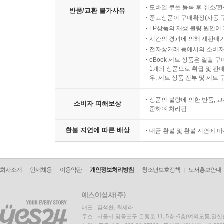
모바일 쿠폰 등록 후 취소/환
반품/교환 불가사유
중고상품이 구매확정(자동 
LP상품의 재생 불량 원인이 기
시간의 경과에 의해 재판매가
전자상거래 등에서의 소비자
eBook 세트 상품은 일괄 
1개의 상품으로 취급 및 판매
우, 세트 상품 전부 및 세트
상품의 불량에 의한 반품, 교
소비자 피해보상
준하여 처리됨
환불 지연에 따른 배상
대금 환불 및 환불 지연에 
회사소개
인재채용
이용약관
개인정보처리방침
청소년보호정책
도서홍보안내
대표 : 김석환, 최세라
주소 : 서울시 영등포구 은행로 11, 5층~6층(여의도동,일신