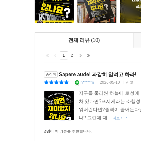
스포
포
태양계가 어떻게 바뀌는지 관찰하는 등 지구 바깥,
5
PART 2. ‘기묘한 지구에서 살아남기’의 주요
얼어붙는지, 달이 없어지면 지구 자전축이 어떻게
전체 리뷰
(10)
중력이 10퍼센트 줄어들면 건물과 바다와 대기는
검증해본다. 이 질문들은 우리가 당연하게 여기는 
1
2
PART 3. ‘수상한 과학사 다시 보기’에서는
재판정에서 ‘그래도 지구는 돈다’고 정말 말했는
Sapere aude! 과감히 알려고 하라!
종이책
진보는 교과서처럼 깔끔하게 이루어지지 않았기에,
n*****m
2026-05-10
신고
|
|
|
있다.
지구를 둘러싼 하늘에 토성에 
차 있다면?프시케라는 소행성
일어나지 않을 일이라도, 그 답 또한 쓸모가 없더라
워버린다면?중력이 줄어든다면?
만나게 될 것이다.
나? 그런데 대...
더보기
2명
이 이 리뷰를 추천합니다.