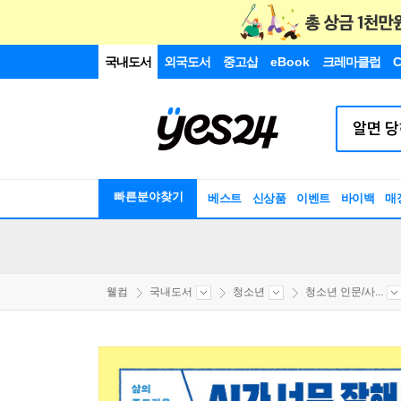
국내도서
외국도서
중고샵
eBook
크레마클럽
C
빠른분야찾기
베스트
신상품
이벤트
바이백
매
웰컴
국내도서
청소년
청소년 인문/사...