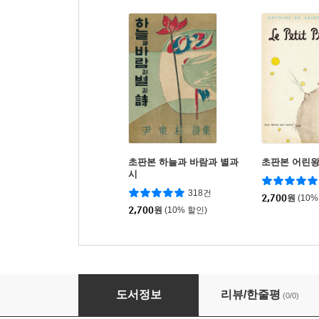
초판본 하늘과 바람과 별과
초판본 어린
시
318건
2,700
원
(10%
2,700
원
(10% 할인)
AI가 너무 잘해서 문제입니다
도서정보
리뷰/한줄평
(0/0)