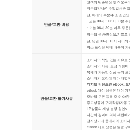
고객의 단순변심 및 착오구
직수입양서/직수입일서중 일
단, 아래의 주문/취소 조건인
오늘 00시 ~ 06시 30분 
반품/교환 비용
오늘 06시 30분 이후 주문
직수입 음반/영상물/기프트 
단, 당일 00시~13시 사이
박스 포장은 택배 배송이 가
소비자의 책임 있는 사유로 
소비자의 사용, 포장 개봉에 
복제가 가능한 상품 등의 포장을 
소비자의 요청에 따라 개별
디지털 컨텐츠인 eBook, 
eBook 대여 상품은 대여 기
모바일 쿠폰 등록 후 취소/환
반품/교환 불가사유
중고상품이 구매확정(자동 
LP상품의 재생 불량 원인이 기
시간의 경과에 의해 재판매가
전자상거래 등에서의 소비자
eBook 세트 상품은 일괄 