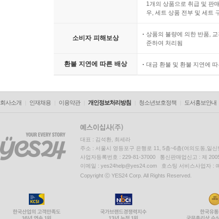
1개의 상품으로 취급 및 판매
우, 세트 상품 전부 및 세트
상품의 불량에 의한 반품, 교
소비자 피해보상
준하여 처리됨
환불 지연에 따른 배상
대금 환불 및 환불 지연에 
회사소개
인재채용
이용약관
개인정보처리방침
청소년보호정책
도서홍보안내
대표 : 김석환, 최세라
주소 : 서울시 영등포구 은행로 11, 5층~6층(여의도동,일신
사업자등록번호 : 229-81-37000 통신판매업신고 : 제 200
이메일 : yes24help@yes24.com 호스팅 서비스사업자 :
Copyright ⓒ YES24 Corp. All Rights Reserved.