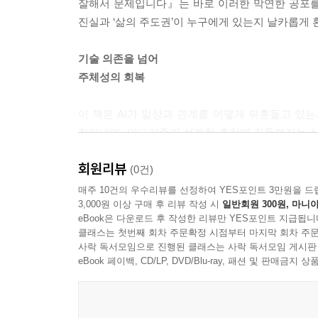
잘해서 문제입니다』는 바로 이러한 막연한 공포를
진실과 ‘삶의 주도권’이 누구에게 있는지 날카롭게 
기술 의존을 넘어
주체성의 회복
이 책은 AI가 일상과 관계를 어떻게 뒤흔들고 있는
짚어내며, 알고리즘이 설계한 추천에 길들여지는 삶
부작용, AI가 만든 작품의 저작권 논쟁 등 청
회원리뷰
불공평한 알고리즘으로부터 자신을 지키는 방법을 
(0건)
필요성을 역설한다.
매주 10건의 우수리뷰를 선정하여 YES포인트 3만원을 드
3,000원 이상 구매 후 리뷰 작성 시
일반회원 300원, 마니아
eBook은 다운로드 후 작성한 리뷰만 YES포인트 지급됩니
AI로 대체되지 않는
클래스는 첫번째 회차 주문확정 시점부터 마지막 회차 주문
존재로 남는 법
사락 독서모임으로 진행된 클래스는 사락 독서모임 게시판
eBook 페이백, CD/LP, DVD/Blu-ray, 패션 및 판매금
기술이 아무리 정교해져도 ‘무엇을 물을지’ 결정하
자신의 사유하는 능력을 믿으라고 조언한다. 내가
경쟁력이라는 것이다. 질문하기를 멈추지 않는 인간