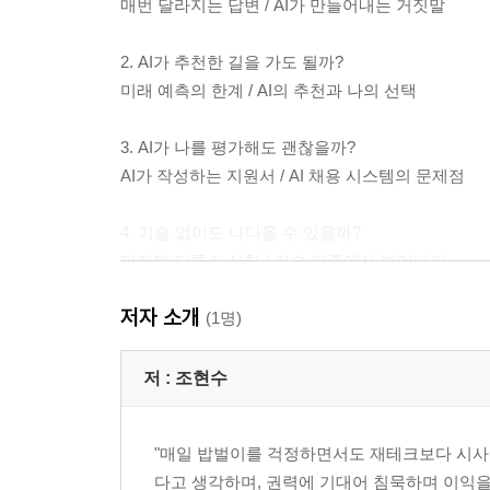
매번 달라지는 답변 / AI가 만들어내는 거짓말
2. AI가 추천한 길을 가도 될까?
미래 예측의 한계 / AI의 추천과 나의 선택
3. AI가 나를 평가해도 괜찮을까?
AI가 작성하는 지원서 / AI 채용 시스템의 문제점
4. 기술 없이도 나다울 수 있을까?
디지털 디톡스 실험 / 기술 의존에서 벗어나기
저자 소개
5. 앞으로 인간은 무엇을 배워야 할까?
(1명)
지식 탐구의 본질 / AI 시대의 교육
저 :
조현수
2부 AI와 관계
"매일 밥벌이를 걱정하면서도 재테크보다 시사에
6. AI에게 속마음을 말해도 될까?
다고 생각하며, 권력에 기대어 침묵하며 이익을
챗봇 상담의 장단점 / 비밀이 없는 관계