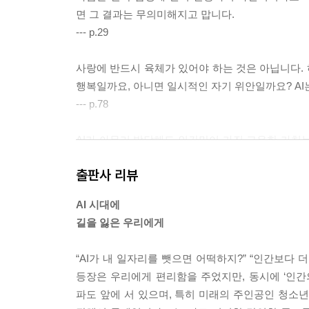
면 그 결과는 무의미해지고 맙니다.
17. 내 의식을 복제할 수 있다면?
--- p.29
AI 업로딩 기술 / 생명과 죽음의 원리
사랑에 반드시 육체가 있어야 하는 것은 아닙니다. 
18. 인간과 AI, 어떤 관계가 되어야 할까?
행복일까요, 아니면 일시적인 자기 위안일까요? AI
주인인가, 동반자인가, 경쟁자인가? / 공존을 위한 
--- p.78
19. 나는 어떤 AI 미래를 꿈꾸는가?
AI가 아무리 발달해도 인간만이 가진 고유한 가치는 
낙관론과 비관론을 넘어서
야 하는지 ‘고민’하는 존재이기 때문입니다.
출판사 리뷰
--- p.176
맺음말
AI 시대에
AI 시대에도 사람들의 욕망은 중요합니다. AI 시대
길을 잃은 우리에게
활을 하고 싶다는 욕망 등이 있기 때문입니다. AI
잘 대처할 수 있을 것입니다.
“AI가 내 일자리를 뺏으면 어떡하지?” “인간보다 
등장은 우리에게 편리함을 주었지만, 동시에 ‘인간
--- p.190
파도 앞에 서 있으며, 특히 미래의 주인공인 청소년