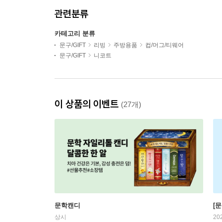
관련분류
카테고리 분류
문구/GIFT
리빙
주방용품
컵/머그/티웨어
문구/GIFT
니코트
이 상품의 이벤트
(27개)
문학캔디
[문
상시
20