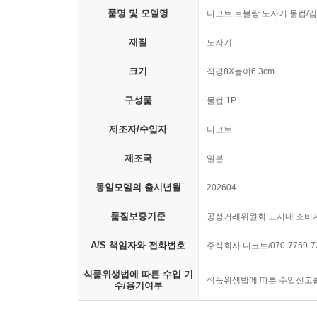
품명 및 모델명
니코트 르블랑 도자기 물컵/김그릇 
재질
도자기
크기
직경8X높이6.3cm
구성품
물컵 1P
제조자/수입자
니코트
제조국
일본
동일모델의 출시년월
202604
품질보증기준
공정거래위원회 고시내 소비
A/S 책임자와 전화번호
주식회사 니코트/070-7759-7
식품위생법에 따른 수입 기
식품위생법에 따른 수입신고
수/용기여부