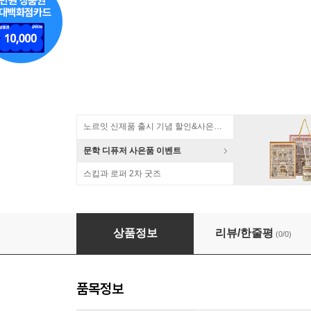
노르잇 신제품 출시 기념 할인&사은품 증정!
문학 디퓨저 사은품 이벤트
스킵과 로퍼 2차 굿즈
니코트 르블랑 도자기 물컵/김그릇 MADE IN JA
상품정보
리뷰/한줄평
(0/0)
품목정보