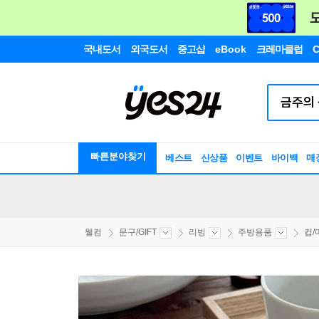
국내도서
외국도서
중고샵
eBook
크레마클럽
C
빠른분야찾기
베스트
신상품
이벤트
바이백
매
웰컴
문구/GIFT
리빙
주방용품
컵/