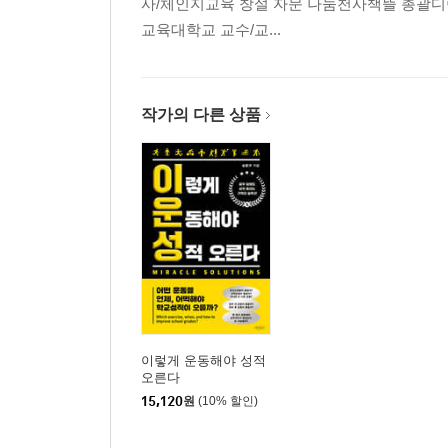
사/체인지교육 창설 자문 나눔천사책뜰 총괄
소리가 뇌를 깨워/자연 속 운동의 핵심
교육대학교 교수/교...
(2) 유산소운동
유산소운동이 뭐길래 그리 좋아/유산소운동의 적당
(3) 행복한 운동
행복한 운동이 알츠하이머를 어떻게 개선할까/놀이처
작가의 다른 상품
(4) 복합 운동
짜장 말고 짬뽕/어허, 손발 딱딱 맞추니 뇌 좋아져/
(5) 손가락 운동
제2의 뇌, 손가락을 운동하면 생기는 효과/이렇게 
부록: 뇌 짝체조
에필로그
참고문헌
이렇게 운동해야 성적
오른다
15,120
원
(10% 할인)