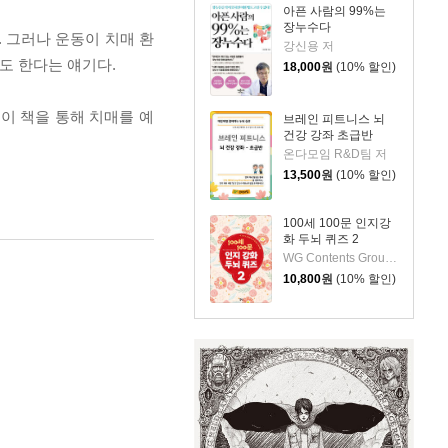
아픈 사람의 99%는
장누수다
 그러나 운동이 치매 환
강신용 저
도 한다는 얘기다.
18,000
원
(10% 할인)
이 책을 통해 치매를 예
브레인 피트니스 뇌
건강 강좌 초급반
온다모임 R&D팀 저
13,500
원
(10% 할인)
100세 100문 인지강
화 두뇌 퀴즈 2
WG Contents Group 저
10,800
원
(10% 할인)