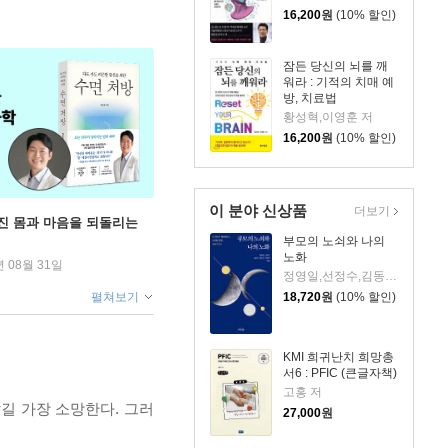
16,200
원
(10% 할인)
잠든 당신의 뇌를 깨
워라 : 기적의 치매 예
방, 치료법
황성혁,이영훈 저
16,200
원
(10% 할인)
이 분야 신상품
더보기
무너진 몸과 마음을 되돌리는
부모의 노쇠와 나의
노화
년 08월 31일
정영일,선정수,김동우,윤은선,최정연 저
펼쳐보기
18,720
원
(10% 할인)
KMI 희귀난치 희망총
서6 : PFIC (큰글자책)
고홍 저
길 가장 소망한다. 그러
27,000
원