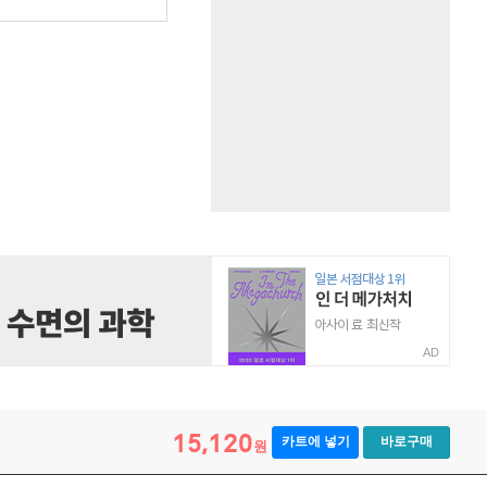
AD
15,120
카트에 넣기
바로구매
원