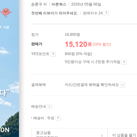
손준구
저
바른북스
2026년 05월 06일
첫번째 리뷰어가 되어주세요.
판매지수 24
정가
16,800원
15,120
원
판매가
(10% 할인)
YES포인트
840원 (5% 적립)
5만원이상 구매 시 2천원 추가적립
결제혜택
카드/간편결제 혜택을 확인하세요
배송안내
배송비 : 무료
중고상품
이 상품을 팔기