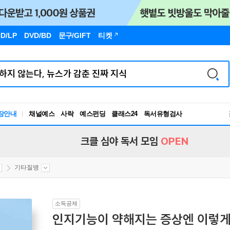
D/LP
DVD/BD
문구
/GIFT
티켓
장안내
채널예스
사락
예스펀딩
클래스24
독서유형검사
RBTI Lab
독서유형검사
크클 심야 독서 모임
OPEN
기타질병
소득공제
인지기능이 약해지는 증상엔 이렇게