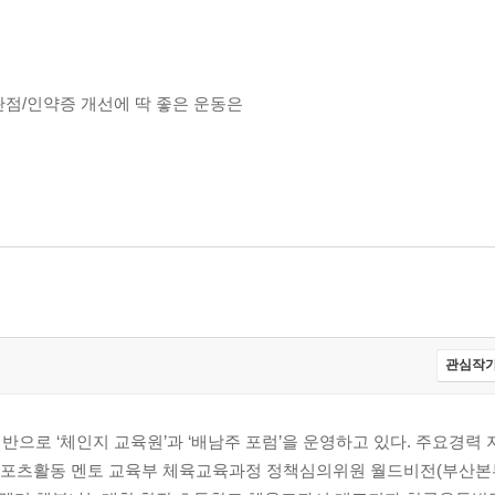
관점/인약증 개선에 딱 좋은 운동은
관심작가
으로 ‘체인지 교육원’과 ‘배남주 포럼’을 운영하고 있다. 주요경력 
스포츠활동 멘토 교육부 체육교육과정 정책심의위원 월드비전(부산본부
걷는 게 좋아/반드시 명품산소 마시며 운동해야/심호흡만으로도 인지