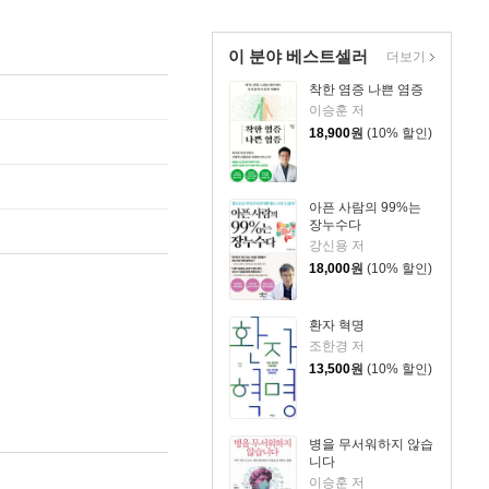
이 분야 베스트셀러
더보기
착한 염증 나쁜 염증
이승훈 저
18,900
원
(10% 할인)
아픈 사람의 99%는
장누수다
강신용 저
18,000
원
(10% 할인)
환자 혁명
조한경 저
13,500
원
(10% 할인)
병을 무서워하지 않습
니다
이승훈 저