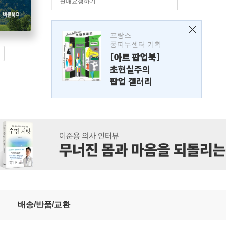
판매요청하기
프랑스
퐁피두센터 기획
[아트 팝업북]
초현실주의
팝업 갤러리
한다
배송/반품/교환