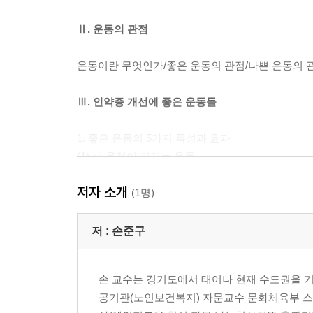
Ⅱ. 운동의 관점
운동이란 무엇인가/좋은 운동의 관점/나쁜 운동의 
Ⅲ. 인약증 개선에 좋은 운동들
1. 좋은 운동의 5가지 특성과 효과
(1) 뇌 용적이 커지는 운동
(2) 뇌신경 영양소가 생기는 운동
저자 소개
(3) 긍정 성향이 강해지는 운동
(1명)
(4) 집중력이 강해지는 운동
(5) 인약증 요인을 미리 차단하는 운동
저 :
손준구
2. 그 좋은 운동 5가지
손 교수는 경기도에서 태어나 현재 수도권을 기반
(1) 자연 속 운동
공기관(노인보건복지) 자문교수 문화체육부 
예로부터 왜 자연을 예찬했을까/자연 속 평탄 길 