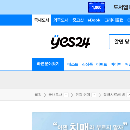
국내도서
외국도서
중고샵
eBook
크레마클럽
C
빠른분야찾기
베스트
신상품
이벤트
바이백
매
웰컴
국내도서
건강 취미
질병치료/예방