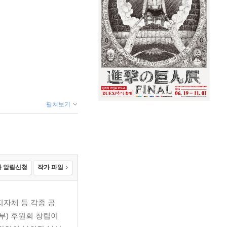
펼쳐보기
 알림신청
작가 파일
지자체 등 각종 공
) 후원회 창립이
기능 좋아져/숲속 마법의