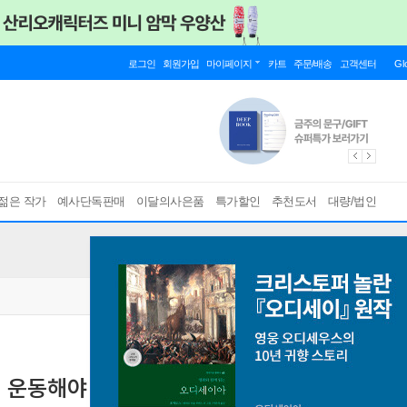
로그인
회원가입
마이페이지
카트
주문/배송
고객센터
Gl
젊은 작가
예사단독판매
이달의사은품
특가할인
추천도서
대량/법인
 운동해야 한다
이젠 치매라 부르지 말자