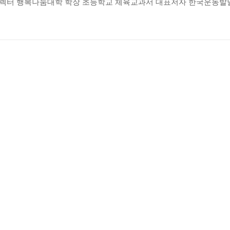
디렉터 행복나눔대학 학장 초등학교 체육교과서 대표저자 한국운동발
한 강도는/복합적 저강도 유산소운동으로 인약증 개선돼/유산소운동
럼 운동하는 게 좋은 이유/왜 음악과 함께 운동하면 더 행복해질까
몸도 마음도 착착 맞추는 ‘뇌 짝체조’/만만한 맨손체조, 만만찮은 인지
박수만 쳤는데 뇌 좋아져/손가락 운동의 핵심