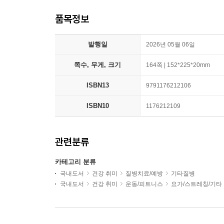
품목정보
발행일
2026년 05월 06일
쪽수, 무게, 크기
164쪽 | 152*225*20mm
ISBN13
9791176212106
ISBN10
1176212109
관련분류
카테고리 분류
국내도서
건강 취미
질병치료/예방
기타질병
국내도서
건강 취미
운동/피트니스
요가/스트레칭/기타