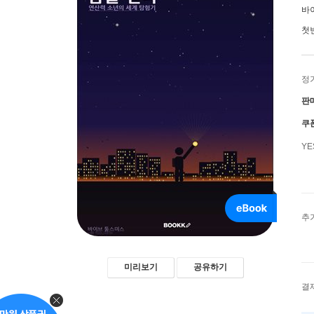
바
첫
정
판
쿠
Y
추
미리보기
공유하기
결