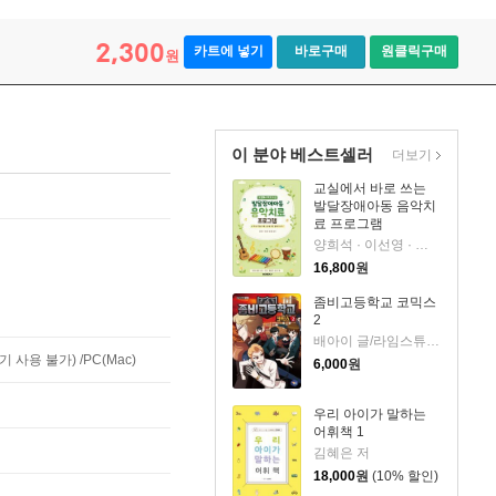
2,300
카트에 넣기
바로구매
원클릭구매
원
이 분야 베스트셀러
더보기
교실에서 바로 쓰는
발달장애아동 음악치
료 프로그램
양희석 · 이선영 · 유새연 저
16,800
원
좀비고등학교 코믹스
2
배아이 글/라임스튜디오 그림
사용 불가) /PC(Mac)
6,000
원
우리 아이가 말하는
어휘책 1
김혜은 저
18,000
원
(10% 할인)