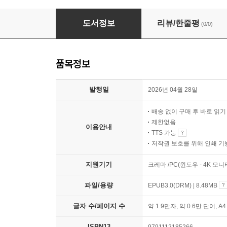
클로드,몸을 얻다
도서정보
리뷰/한줄평
(0/0)
품목정보
발행일
2026년 04월 28일
배송 없이 구매 후 바로 읽
제한없음
이용안내
TTS 가능
저작권 보호를 위해 인쇄 기
지원기기
크레마 /PC(윈도우 - 4K 모
파일/용량
EPUB3.0(DRM) | 8.48MB
글자 수/페이지 수
약 1.9만자, 약 0.6만 단어, A
ISBN13