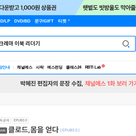
D/LP
DVD/BD
문구
/GIFT
티켓
독서유형검사
RBTI Lab
장안내
채널예스
사락
예스펀딩
클래스24
독서유형검사
박혜진 편집자의 문장 수집,
채널예스 1화 보러 가
득공제
EPUB3.0
클로드,몸을 얻다
[ EPUB3.0 ]
ook