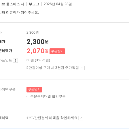
이브 툴스미스
저
부크크
2026년 04월 28일
번째 리뷰어가 되어주세요.
가
2,300원
2,300
원
매가
2,070
원
폰혜택가
쿠폰받기
ES포인트
60원 (3% 적립)
5만원이상 구매 시 2천원 추가적립
가혜택쿠폰
쿠폰받기
주문금액대별 할인쿠폰
제혜택
카드/간편결제 혜택을 확인하세요