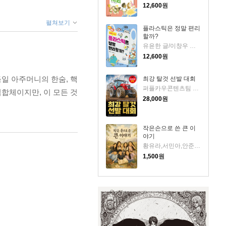
12,600
원
펼쳐보기
플라스틱은 정말 편리
할까?
유윤한 글/이창우 그림
12,600
원
독일 아주머니의 한숨, 핵
최강 탈것 선발 대회
퍼플카우콘텐츠팀 저/여름박군 그림/안될과학 감수
집합체이지만, 이 모든 것
28,000
원
작은손으로 쓴 큰 이
야기
황유라,서민아,안준범,엄지현,권서은,정채은,김지혁 저
1,500
원