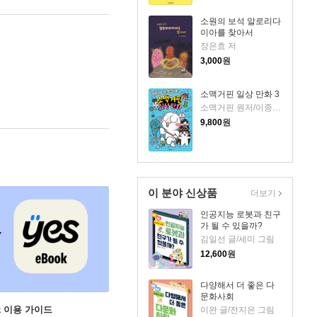
소원의 보석 알로리다
이아를 찾아서
장은효 저
3,000
원
소맥거핀 일상 만화 3
소맥거핀 원저/이종혁 글그림/샌드박스네트워크 감수
9,800
원
이 분야 신상품
더보기
인공지능 로봇과 친구
가 될 수 있을까?
김일선 글/세미 그림
12,600
원
다양해서 더 좋은 다
문화사회
ok 이용 가이드
이완 글/전지은 그림