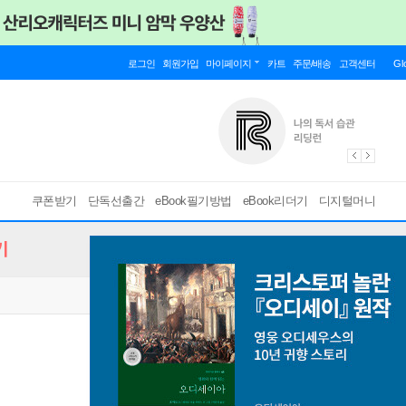
로그인
회원가입
마이페이지
카트
주문/배송
고객센터
Gl
쿠폰받기
단독선출간
eBook필기방법
eBook리더기
디지털머니
기