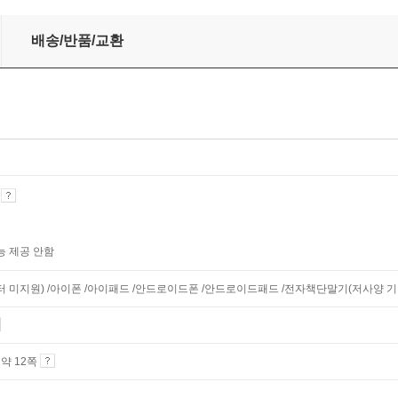
배송/반품/교환
기
능 제공 안함
니터 미지원) /아이폰 /아이패드 /안드로이드폰 /안드로이드패드 /전자책단말기(저사양 기기 
4 약 12쪽