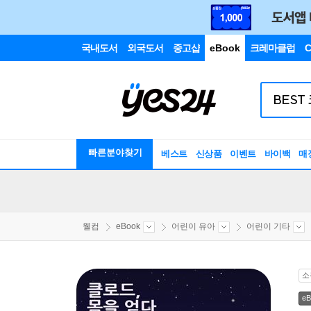
국내도서
외국도서
중고샵
eBook
크레마클럽
C
빠른분야찾기
베스트
신상품
이벤트
바이백
매
웰컴
eBook
어린이 유아
어린이 기타
소
eB