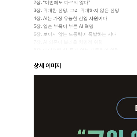
2장. “이번에도 다르지 않다”
3장. 위대한 전망, 그리 위대하지 않은 전망
4장. AI는 가장 유능한 신입 사원이다
5장. 일손 부족이 부른 AI 혁명
6장. 보이지 않는 노동력이 폭발하는 시대
7장. AI 의존이 불러올 치명적 위험
8장. 에이전틱 AI, 통제 없는 자동화의 위험
상세 이미지
2부. AI의 도전에 맞서다
9장. AI 이후, ‘관계’가 경쟁력이다
10장. 당신의 시간은 어디에 쓰이고 있는가
11장. 평범함을 복제하는 기계
3부. AI 이후, 모든 것이 달라진다
12장. AI 이후 ‘금융’의 미래