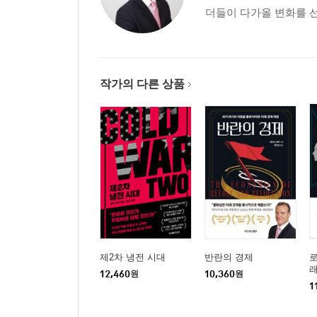
더들이 다가올 변화를 선
작가의 다른 상품
제2차 냉전 시대
반란의 경제
로
12,460
원
10,360
원
1