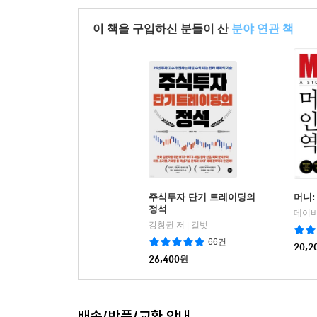
이 책을 구입하신 분들이 산
분야 연관 책
주식투자 단기 트레이딩의
머니:
정석
강창권 저
길벗
|
66건
20,2
26,400
원
배송/반품/교환 안내