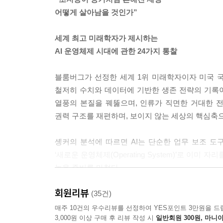
어떻게 살아남을 것인가”
세계 최고 미래학자가 제시하는
AI 운영체제 시대에 관한 24가지 통찰
블룸버그가 선정한 세계 1위 미래학자이자 미국 국
철저히 수치와 데이터에 기반한 생존 전략의 기록이다
열풍의 본질을 꿰뚫으며, 인류가 직면한 거대한 
권력 구조를 재편하며, 보이지 않는 세상의 핵심축으
솅커의 분석에 따르면 AI는 단순한 업무 보조 도
‘새로운 운영체제(Operating System)’로 
놓을 준비를 마쳤다.
AI 운영체제가 설치된 세상에서 어제의 전문성은 내
회원리뷰
비서 정도로만 치부하는 안일함에 빠져 있다. 
(35건)
새로운 권력을 부여했듯, 이제는 에이전틱 AI(Ag
매주 10건의 우수리뷰를 선정하여 YES포인트 3만원을 드
3,000원 이상 구매 후 리뷰 작성 시
일반회원 300원, 마니아
바깥으로 밀어내고 있다.