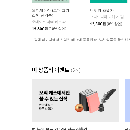
오디세이아 (고대 그리
니체의 초월자
스어 완역본)
프리드리히 니체 저/김철 편역
호메로스 저/페테르 파울 루벤스 그림/박문재 역
현대지성
|
12,500
원
(0% 할인)
19,800
원
(10% 할인)
검색 페이지에서 선택된 태그에 등록된 더 많은 상품을 확인해 
이 상품의 이벤트
(5개)
한 눈에 보는 YES24 단독 선출간
e