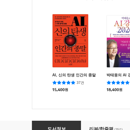
AI, 신의 탄생 인간의 종말
박태웅의 AI 강
37건
15,400
원
18,400
원
AI 이후의 미래 어떻게 될 것인가
도서정보
리뷰/한줄평
(35/1)