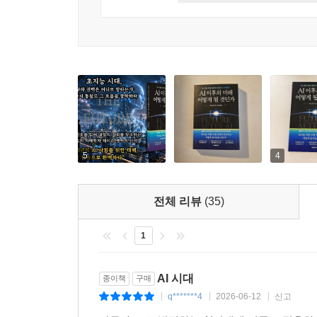
이처럼 정교하게 설계된 시나리오를 따라가다 보면,
커리어와 투자 지도를 재설계해야 한다는 긴박함에 
것이라는 저자의 확신은, 막연한 불안감에 사로잡혀
AI의 패권이 재편되는 이 찰나의 순간, 저자가 제
유일하게 빛을 찾아줄 정밀한 생존 지도를 확보하는
“다가올 10년의 AI 사회, 이 책 한 권으로 먼저 읽는
AI 경제의 미로 속에서
5
4
인류의 미래를 읽는 단 하나의 지도
전체 리뷰
(35)
AI는 더 이상 특정한 기술이 아니다. 모든 산업과
의료·교육·에너지, 그리고 일상의 디지털 환경에 이
1
저자는 강연장에서 이렇게 묻곤 한다. “로봇이 당신
AI가 확산되더라도 끝내 자동화할 수 없는 인간만의
AI 시대
종이책
구매
이 문제는 교육에서도 그대로 드러난다. AI를 활용
q*******4
2026-06-12
신고
|
|
|
인간의 능력을 평가하는 방식은 어떻게 달라지며, 