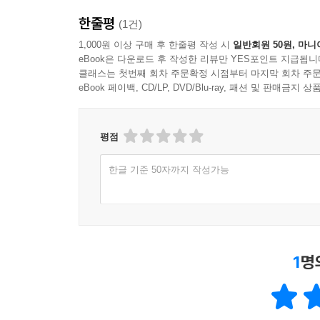
더 위험한 요인은 다른 곳에 있다. AI를 이해
기본적인 개념조차 제대로 구분하지 못한 채 AI를 
한줄평
(1건)
있었지만, 문제를 찾아내 검증하는 사람은 없었다.
1,000원 이상 구매 후 한줄평 작성 시
일반회원 50원, 마니
AI는 강력한 도구다. 그러나 판단까지 대신해 주
eBook은 다운로드 후 작성한 리뷰만 YES포인트 지급됩니
클래스는 첫번째 회차 주문확정 시점부터 마지막 회차 주문
크게 증폭된다. 기술의 속도가 인간의 사고를 앞지르
eBook 페이백, CD/LP, DVD/Blu-ray, 패션 및 판매금
이 모든 이야기가 향하는 결론은 단순하지만 무겁다
인터넷을 도입할지 말지를 논쟁하지 않듯, AI 역시 
평점
것을 움직이는 운영체제가 될 것이다.
이 책은 변화의 방향을 짚는 데서 멈추지 않는다.
한글 기준 50자까지 작성가능
그렇지 않은 자의 간극은 시간이 흐를수록 더 가파르
이 거대한 변화 앞에서도, 여전히 아무것도 하지 않을
지금이 가장 빠른 시기다. 그러나 그 여유로움이 얼
1
명