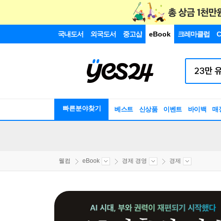
국내도서
외국도서
중고샵
eBook
크레마클럽
C
빠른분야찾기
베스트
신상품
이벤트
바이백
매
웰컴
eBook
경제 경영
경제