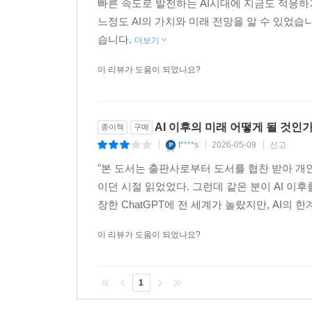
빠른 속도로 발전하는 AI시대에 지금도 적응하기
느정도 AI의 가치와 미래 전망을 알 수 있었
한편 AI는 또 다른 역설을 만든다. 생산성을 끌
습니다.
경제와 권력의 중심으로 이동한다. 결국 AI 시대의
더보기
저자는 데이터에 기반한 분석과 세계 유수의 기업·
이 리뷰가 도움이 되었나요?
비즈니스 전반에 걸쳐 AI 운영체제가 어떻게 인프라
어디로 향하는지까지 선명하게 드러난다.
AI 이후의 미래 어떻게 될 것인
종이책
구매
“가장 위험한 것은 모른다는 사실조차 모르는 것이
t****s
2026-05-09
신고
|
|
|
AI 이후의 금융과 산업, 일자리의 흐름을
"본 도서는 출판사로부터 도서를 협찬 받아 개인
가장 냉철하고 정밀하게 분석한 보고서
이던 시절 읽었었다. 그런데 같은 분이 AI 이후
장한 ChatGPT에 전 세계가 놀랐지만, AI의 한
다가오는 미래는 AI가 모든 곳에 스며들어 더 이상
이 리뷰가 도움이 되었나요?
문제는 그 변화가 이미 현실이 되기 시작되었다는
낮아지고 속도는 빨라지며, 결과는 일정 수준 이상
명확한 결과로 드러난다. 채용이 줄고, 업무 구조
1
돌아온다. “지금 내가 하는 일은 과연 앞으로도 생존