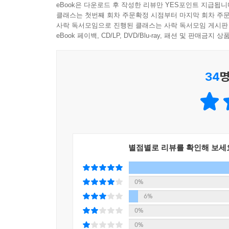
eBook은 다운로드 후 작성한 리뷰만 YES포인트 지급됩니
솅커는 특히 B2B나 B2C의 시대를 넘어 기업이 인공
클래스는 첫번째 회차 주문확정 시점부터 마지막 회차 주문
예고하며, 산업 전반에 걸쳐 이 거대한 지각변동의
사락 독서모임으로 진행된 클래스는 사락 독서모임 게시판
eBook 페이백, CD/LP, DVD/Blu-ray, 패션 및 판매금
금융·에너지·기술·의료·교육·비즈니스 전 영역에서
AI가 새롭게 설계한 부와 권력의 판도
34
명
· 노동의 붕괴: AI 에이전트가 가져올 노동 시장의 
· 개인의 전략: 시간 가치를 극대화할 ‘독창성(Uniquen
· 산업의 재편: 금융·에너지·의료 시스템을 다시 쓰
· 국가와 생존: 제2차 냉전과 지정학적 위기 속에서 
별점별로 리뷰를 확인해 보세
이 보고서가 던지는 핵심 질문은 AI가 범접할 수 없
시간당 가치를 극대화할 것인가로 귀결된다. 저자
어떻게 AI 경쟁의 승패를 결정짓는 핵심 변수가 되
0%
무엇인지를 거시적 관점에서 조망한다. 이는 단순
6%
전략이며, 한국 독자들에게도 즉각적이고 유효한 정
0%
0%