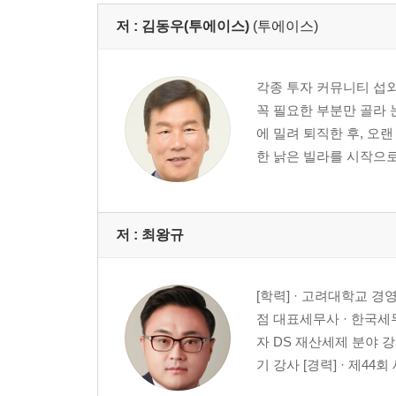
저 :
김동우(투에이스)
(투에이스)
각종 투자 커뮤니티 섭외
꼭 필요한 부분만 골라 
에 밀려 퇴직한 후, 오
한 낡은 빌라를 시작으로 
저 :
최왕규
[학력] · 고려대학교 경
점 대표세무사 · 한국세
자 DS 재산세제 분야 
기 강사 [경력] · 제44회