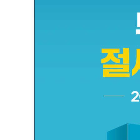
보유하기만 해도 내는 세금, 재산세
세금 돋보기_ 누진세율이란 무엇일까
부동산 수가 많아지면 종합부동산세 확인은 필수다
종합부동산세를 줄이는 방법 총정리
Insight_ 어떻게 매기느냐보다 ‘어떻게 감면받느냐’
4장 절세 기술의 핵심, 양도소득세
양도소득세는 어떤 구조로 이뤄져 있나
공제 항목만 잘 챙겨도 양도소득세가 줄어든다
세금 돋보기_ 장기보유특별공제 제대로 알기
절세 전략 1 : 명의를 분산하라
절세 전략 2 : 시간을 분산하라
절세 전략 3 : 손해와 이익을 상쇄하라
세금 돋보기_ 환산취득가액 제대로 알기
절세 전략 4 : 필요경비를 공제받아라
절세 전략 5 : 1주택자 비과세 조항을 적극 활용하라
세금 돋보기_ 실수하기 쉬운 비과세 항목 체크리스