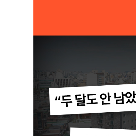
8장 매매사업자 자격 200% 활용하기
부가가치세의 기본 구조를 이해하자
미리 내고 나중에 돌려받는 매입세액공제
양도소득세 피하려다 부가가치세에 당할 수 있다
무턱대고 사고팔다가 간주매매사업자가 될 수 있다
세금 돋보기_ 세금은 호랑이보다 무섭다
매매사업자, 잘 사용하면 강점이 된다
Insight_ 부가가치세와 정권의 상관관계
9장 가족의 미래를 위해 챙겨야 할 증여세 & 상속세
증여세와 상속세, 비슷한 듯 다르다
증여세 절세의 핵심은 증여공제액
세금 돋보기_ 부부 공동명의가 세금을 줄여준다
증여와 빌려주는 것, 어떻게 구분할까
전세나 대출금이 있는 부동산은 부담부증여가 된다
세금 돋보기_ 증여재산은 어떻게 평가할까
순위에 따라 희비가 엇갈리는 상속 문제