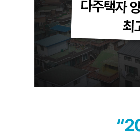
세금 돋보기_ 대신 상속받는 ‘대습상속’ 제도
상속세를 계산하는 방법
증여세·상속세 절약법 핵심 요약
Insight_ 혹시 나도 자금출처조사 대상일까
맺는말_ 후배 투자자에게 전하고 싶은 3가지 조언