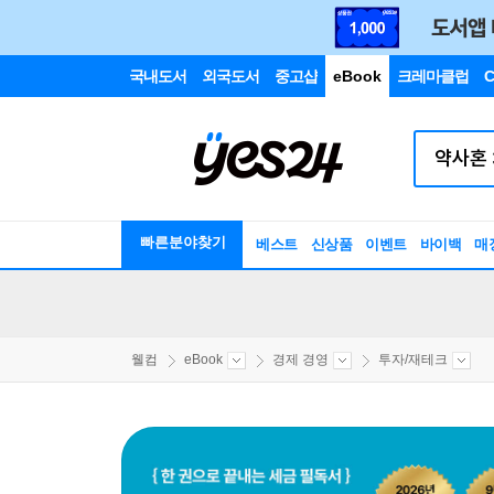
국내도서
외국도서
중고샵
eBook
크레마클럽
C
빠른분야찾기
베스트
신상품
이벤트
바이백
매
웰컴
eBook
경제 경영
투자/재테크