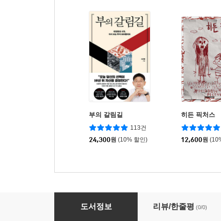
부의 갈림길
히든 픽처스
113건
24,300
원
(10% 할인)
12,600
원
(10
포도빛 바람이 불어오는 곳, 부르고뉴 (큰글자도
도서정보
리뷰/한줄평
(0/0)