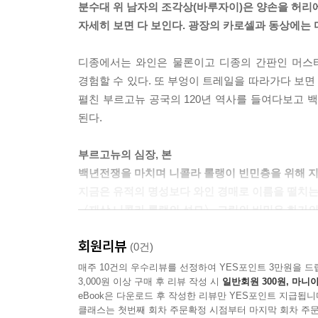
분수대 위 남자의 조각상(바루자이)은 양손을 허리
클뤼니 수도원
자세히 보면 다 보인다. 광장의 카로셀과 동상에는
중세 수도사들과 부르고뉴 와인의 정수
그리스도교와 유럽 그리고 포도주
디종에서는 와인은 물론이고 디종의 간판인 머스터
경험할 수 있다. 또 부엉이 트레일을 따라가다 보
넷째 날
펼친 부르고뉴 공국의 120년 역사를 들여다보고
부조와 본 로마네 전설의 시작과 끝
된다.
드디어 포도밭으로
부르고뉴의 심장, 본
샤토 드 코르통 앙드레
백년전쟁을 마치며 니콜라 롤랭이 빈민층을 위해 지은 
도멘 다르뒤
지금은 유적의 명성보다 와인 경매로 이름을 떨치는
점심 식사
〈재상 니콜라 롤랭의 성모〉 그림의 비밀은 화가의
도멘 장 모니에 에 피스
샤토 드 샤미레
회원리뷰
작은 도시 본의 중세 시대 성벽과 자갈길을 따라
(0건)
코트 드 본, 코트 샬로네즈, 마코네 주요 와인 마을
드루앵의 와인 저장고가 있다. 한때는 부르고뉴 
코트 드 본 | 코트 샬로네즈 | 마코네 | 마코네의 AO
매주 10건의 우수리뷰를 선정하여 YES포인트 3만원을 드
3,000원 이상 구매 후 리뷰 작성 시
일반회원 300원, 마니아
실제 노트르담 성당 수도사들이 와인 양조를 할 때
레지오날 등급 | 빌라주 등급
eBook은 다운로드 후 작성한 리뷰만 YES포인트 지급됩니
석회암 돌벽으로 만들어진 유서 깊은 지하 저장고
클래스는 첫번째 회차 주문확정 시점부터 마지막 회차 주문