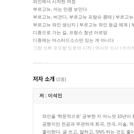
와인에서 시작한 여정
부르고뉴, 아는 만큼 보인다
부르고뉴, 버건디, 부르고뉴 프랑슈 콩테 | 부르고뉴
부르고뉴 와인 생산지 | 부르고뉴 와인 등급 체계 |
디종으로 가는 길, 프랑스 청년 아르망
디종에는 머스터드소스만 있는 게 아니다
그랑 크뤼 포도밭 도로의 시작 | 역사의 도시 | 미식
첫째 날
섬세하고 우아한 부르고뉴 미식 여행
저자 소개
(1명)
행운은 어디에서 오는 걸까?
쇼핑과 만찬
저 :
이석인
부르고뉴 와인 합리적으로 구입하기
라이징 스타 와인 생산자 | 네고시앙의 매력
와인을 ‘학문적으로’ 공부한 지 어느덧 10년이
부르고뉴에서는 어떤 아페리티프를 마실까?
공했지만 전공과 무관하게 희곡, 연극, 미술, 
사부아 데구스테, 미식의 철학과 퀴진 부르주아즈
좋아한다. 글 쓰고, 말하고, SNS 하는 것도 
에스카르고 | 에스카르고 드 부르고뉴 (요리) | 샤롤레