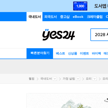
국내도서
외국도서
중고샵
eBook
크레마클럽
C
빠른분야찾기
베스트
신상품
이벤트
바이백
매
웰컴
국내도서
가정 살림
요리
요