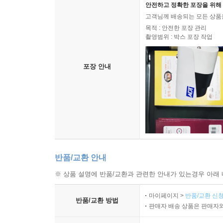
안전하고 정확한 포장을 위해 
미식의 도시인 만큼 프랑스인의 소울 푸드도 소개한
고객님께 배송되는 모든 상품을
목적 : 안전한 포장 관리
둘째 날, 저자 부부는 중세 도시 디종의 문화와
촬영범위 : 박스 포장 작업
마리아에 관한 이야기를 들려주고 리베리시옹 광
무덤〉을 보러 가기 전 부르고뉴 공국의 역사가 
포장 안내
맛깔나게 설명한다. 지금의 네덜란드, 벨기에 
빨려들게 한다.
셋째 날, 레잘 마켓에서 아르망의 할머니 이본느와
D974 도로를 달리며 둘만의 부르고뉴의 지리 여
수도원이다.
반품/교환 안내
넷째 날, 샤를마뉴가 어떻게 화이트 와인을 마시
※ 상품 설명에 반품/교환과 관련한 안내가 있는경우 아래 
와이너리 투어에 나선다. 샤토 드 코르통 앙드레, 
설명을 듣고 와인을 시음하면서 행복한 하루를 보낸
마이페이지 >
반품/교환 신청
반품/교환 방법
판매자 배송 상품은 판매자와
다섯째 날은 부르고뉴 와인의 요람이자 레드 와인의