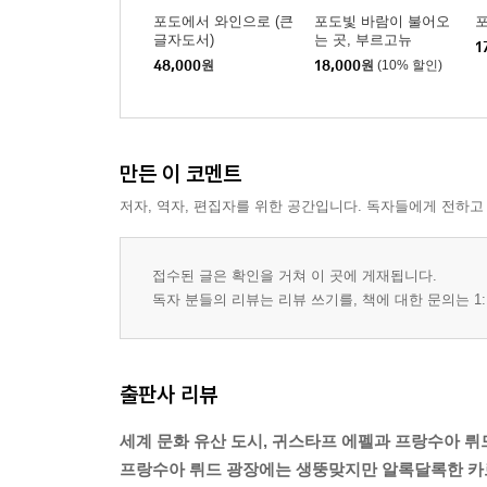
샹몰 수도원과 〈모세의 우물〉
포도에서 와인으로 (큰
포도빛 바람이 불어오
글자도서)
는 곳, 부르고뉴
1
48,000
원
18,000
원
(10% 할인)
셋째 날
가슴 벅찬 부르고뉴 지리 여행
이본느와의 만남 그리고 레잘 마켓
만든 이 코멘트
D974 국도와 부르고뉴 포도밭의 비밀
저자, 역자, 편집자를 위한 공간입니다. 독자들에게 전하고
화보
접수된 글은 확인을 거쳐 이 곳에 게재됩니다.
독자 분들의 리뷰는 리뷰 쓰기를, 책에 대한 문의는 1:
지질학 박물관 부르고뉴
부르고뉴 포도밭 구분과 위치의 중요성
부르고뉴 와인과 보르도 와인의 차이
니콜라 롤랭과 와인 경매
출판사 리뷰
오스피스 드 본
세계 문화 유산 도시, 귀스타프 에펠과 프랑수아 뤼
점심 식사, 볼네와 에푸아스
프랑수아 뤼드 광장에는 생뚱맞지만 알록달록한 카
조제프 드루앵의 지하실