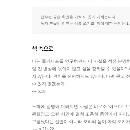
1장 사랑은 생명을 살린다
2장 사랑은 젊음을 지킨다
접수된 글은 확인을 거쳐 이 곳에 게재됩니다.
3장 사랑은 영원하다
독자 분들의 리뷰는 리뷰 쓰기를, 책에 대한 문의는 1:
제5부 늙지 않고 아프지 않는 인생을 위하여 : R4+4
책 속으로
1장 몸을 처음처럼 깨끗하게
2장 마음을 어린아이와 같이 깨끗하게
나는 줄기세포를 연구하면서 이 사실을 점점 분명히 
3장 영을 성령의 능력으로 깨끗하게
럼 긴 병상에 묶이지 않고 삶을 정리할 수 있을까?
지 않는다. 완치를 선언하지도 않는다. 다만 묻고 
에필로그 _ 하나님의 청지기로 살아간다는 것
수 있지 않겠는가.
--- p.18
부록 _ 라정찬 박사 논문 요약집
줄기세포 치료의 과학적 근거와 임상 전환의 기록
노화에 질병이 더해지면 사람은 비로소 ‘아프다’고 
관절염도 오랜 시간에 걸쳐 조용히 몸안에서 자라난
고장났다는 선언이 아니라 오히려 몸이 아직 포기
.--- p.21~22