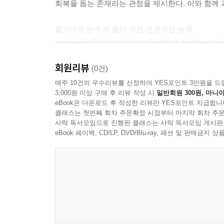
회복을 돕는 존재라는 관점을 제시한다. 이와 함께 과
이 리바이탈라이제이션의 과학적 실체이며, 전신 대
조건을 만드는 방향으로 이해된다.
줄기세포는 우리 몸이 가진 근원적인 능력
--- p.65
저자는 줄기세포가 인간의 몸속에서 작동하는 원리
연결시켜 4H(호밍, 호메오스타시스, 힐링, 헬퍼
리크리에이션은 회복의 마지막 단계이면서 동시에 새로
회원리뷰
작동하는지 알려준다. 이를 간략하게 설명하면 다음
(0건)
지 않으신다. 오히려 그 생명이 다시 무너지지 않도
매주 10건의 우수리뷰를 선정하여 YES포인트 3만원을 드
다. 이것이 바로 새롭게 빚으시는 사랑이며, 회복 
3,000원 이상 구매 후 리뷰 작성 시
일반회원 300원, 마니아
R4
--- p.79
eBook은 다운로드 후 작성한 리뷰만 YES포인트 지급됩니
클래스는 첫번째 회차 주문확정 시점부터 마지막 회차 주문
리제너레이션(Regeneration, 건강한 세포를 다
사락 독서모임으로 진행된 클래스는 사락 독서모임 게시판
줄기세포 치료에서 가장 중요한 것은 ‘어디에 넣느냐’
새로운 것을 만들어 붙이는 것이 아니라 이미 존
eBook 페이백, CD/LP, DVD/Blu-ray, 패션 및 판매금
부른다. 어려운 말 같지만 뜻은 단순하다. 줄기세포가
뜻한다.
--- p.90
리쥬비네이션(Rejuvenation, 몸이 젊어짐) 
원리를 설명한다.
줄기세포를 정맥으로 투여하면 세포는 먼저 혈관을 따
리바이탈라이제이션(Revitalization, 생기를
아닌가요?” 그러나 실제로는 그렇지 않다. 줄기세포는
넘치는 삶을 가능하게 한다.
스럽게 고개를 돌리듯, 줄기세포는 몸속에서 “여기가
리크리에이션(Recreation, 온전한 몸으로의 회복
며 회복을 돕는다. 이것이 바로 호밍이다.