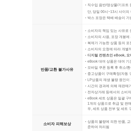
직수입 음반/영상물/기프트 
단, 당일 00시~13시 사이
박스 포장은 택배 배송이 가
소비자의 책임 있는 사유로 
소비자의 사용, 포장 개봉에 
복제가 가능한 상품 등의 포장을 
소비자의 요청에 따라 개별
디지털 컨텐츠인 eBook, 
eBook 대여 상품은 대여 기
모바일 쿠폰 등록 후 취소/환
반품/교환 불가사유
중고상품이 구매확정(자동 
LP상품의 재생 불량 원인이 기
시간의 경과에 의해 재판매가
전자상거래 등에서의 소비자
eBook 세트 상품은 일괄 
1개의 상품으로 취급 및 판매
우, 세트 상품 전부 및 세트
상품의 불량에 의한 반품, 교
소비자 피해보상
준하여 처리됨