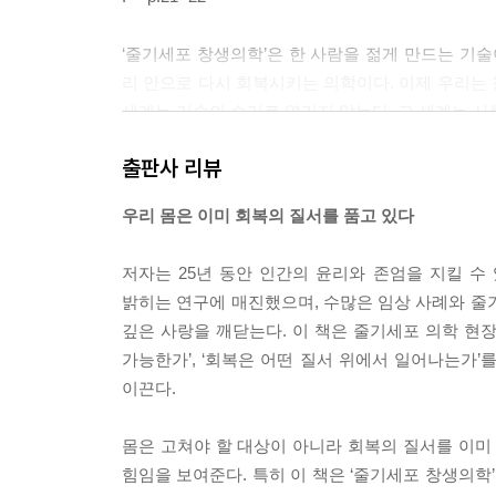
‘줄기세포 창생의학’은 한 사람을 젊게 만드는 기술
리 안으로 다시 회복시키는 의학이다. 이제 우리는
세계는 기술의 승리로 열리지 않는다. 그 세계는 사
--- p.28
출판사 리뷰
줄기세포는 이 신호 붕괴의 지점에서 등장한다. 줄
우리 몸은 이미 회복의 질서를 품고 있다
시작해도 된다는 신호를 보낸다. 다시 말해 줄기세
휘자다.
저자는 25년 동안 인간의 윤리와 존엄을 지킬 
--- p.35
밝히는 연구에 매진했으며, 수많은 임상 사례와 줄
깊은 사랑을 깨닫는다. 이 책은 줄기세포 의학 현
1년이 지났을 때 클로이의 청력은 정상 범위로 회
가능한가’, ‘회복은 어떤 질서 위에서 일어나는가
서 클로이는 이렇게 말했다. “그때 저는 소리가 다시
이끈다.
--- p.39~40
몸은 고쳐야 할 대상이 아니라 회복의 질서를 이미
줄기세포가 보내는 신호는 혈관 내피 기능을 돕고 미
힘임을 보여준다. 특히 이 책은 ‘줄기세포 창생의
기여한다. 그 결과 몸은 갑자기 힘이 솟기보다 덜 