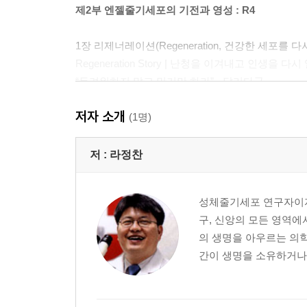
제2부 엔젤줄기세포의 기전과 영성 : R4
1장 리제너레이션(Regeneration, 건강한 세포를 다
Regeneration Story | 난청을 이겨내고 인생을 다
“두려워하지 말고 믿기만 하라” - 달리다굼
2장 리쥬비네이션(Rejuvenation, 몸이 젊어짐)
저자 소개
Rejuvenation Story | 파킨슨병의 굴레를 끊고,
(1명)
Rejuvenation Story | 파킨슨병이 앗아간 자신감
“이 산지를 내게 주소서” - 갈렙의 기도
저 :
라정찬
3장 리바이탈라이제이션(Revitalization, 생기를 찾음
Revitalization Story | 류마티스 통증으로 내려놓
성체줄기세포 연구자이자
Revitalization Story | 전신성 홍반성 루푸스
구, 신앙의 모든 영역에
“모세야, 모세야” - 하나님을 만나는 순간
의 생명을 아우르는 의학
4장 리크리에이션(Recreation, 온전한 몸으로의 회
간이 생명을 소유하거나 
Recreation Story | 아토피와 난임을 극복한 후 
“네 이름이 무엇이냐” - 이스라엘로 다시 태어난 야