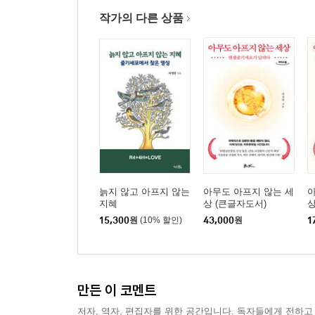
제3부 엔젤줄기세포의 기전과 영성 : 4H
작가의 다른 상품
1장 호밍(Homing, 아픈 부위를 찾아감)
Homing Story | 부부가 믿음과 감사로 다시 찾은 건
“내가 여기 있나이다” - 이삭을 살린 아브라함의 순
2장 호메오스타시스(Homeostasis, 항상 정상을 유
Homeostasis Story | 아름다움과 몸속 균형을 
“구원은 여호와께 속하였나이다” - 물고기 뱃속에서
3장 힐링(Healing, 상처와 아픔을 치유)
Healing Story | 심각한 암 방사선 치료 부작용을 
Healing Story | 교통사고 후 뇌 손상 10년, 
늙지 않고 아프지 않는
아무도 아프지 않는 세
아
지혜
상 (큰글자도서)
“실로암 못에 가서 씻으라” - 믿음으로 완전히 힐링
15,300
원
(10% 할인)
43,000
원
1
4장 헬퍼(Helper, 온전한 건강 회복을 도움)
Helper Story | 성령의 도우심으로 마지막까지 사
“인자가 하나님 우편에 서신 것을 보노라” - 성령의
만든 이 코멘트
제4부 결국 사랑 : R4+4H=LOVE
저자, 역자, 편집자를 위한 공간입니다. 독자들에게 전하고