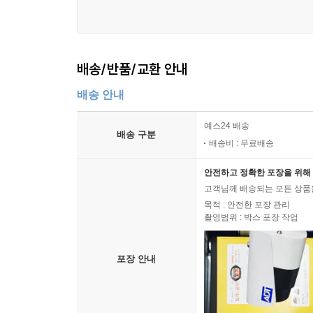
이 책에는 실제 줄기세포 치료를 통해 몸을 재생
“엄마, 눈이 더 선명하게 보여요.” 강수 군의 말에
끝에서 희망을 찾아낸 체험을 말하고 있다. 또한 
을 주던 시각적 잔상도 흐릿해졌다고 했다. 또한 늘
사랑을 따르며, 성령의 돌보심을 믿었을 때 이루어진 
현저히 줄어들어 이전보다 훨씬 편안하고 즐겁게 생
배송/반품/교환 안내
마지막은 모든 회복의 출발점으로 ‘사랑’을 이야기한
--- p.123
문제에 있다고 강조한다. 이 책은 기적을 약속하지도
배송 안내
이 책에서 말하는 젊음은 단순히 병이 없거나 통증이
“줄기세포가 아무리 훌륭한 도우미라 해도 우리
예스24 배송
들려도 다시 돌아올 수 있는 능력이 유지되는 상태다
배송 구분
줄기세포는 환경을 만들어줄 뿐, 그 환경 위에서 어
배송비 : 무료배송
어설 수 있는 사람이 젊은 것이다. 이 회복력의 중
깨끗한 공기를 마시고, 몸을 움직이고, 충분히 쉬고
--- p.146
안전하고 정확한 포장을 위해 
선택이 효과를 낼 수 있도록 돕는 존재일 뿐, 그 
고객님께 배송되는 모든 상품을
게재한 17편의 논문 요약이 수록되어 있다. 알츠하
예수님의 사랑 안에 거하는 사람은 몸이 약해져도 쉽
목적 : 안전한 포장 관리
입증하는 데이터들을 통해 이 책의 내용이 검증된 
촬영범위 : 박스 포장 작업
대한다. 이 기대가 바로 생명의 신호이며, 이 신호
이 사랑이 육체 안에서 작동하도록 돕는 도구이고, 
--- p.154
포장 안내
늙지 않고 아프지 않는 인생을 논할 때, 몸만 먼저
는지, 또 무엇 때문에 살아왔는지, 무엇을 붙들고 