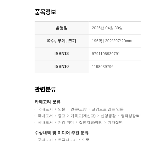
품목정보
발행일
2026년 04월 30일
쪽수, 무게, 크기
196쪽 | 202*297*20mm
ISBN13
9791198939791
ISBN10
1198939796
관련분류
카테고리 분류
국내도서
인문
인문/교양
교양으로 읽는 인문
국내도서
종교
기독교(개신교)
신앙생활
영적성장/
국내도서
건강 취미
질병치료/예방
기타질병
수상내역 및 미디어 추천 분류
국내도서
큰글자도서
인문