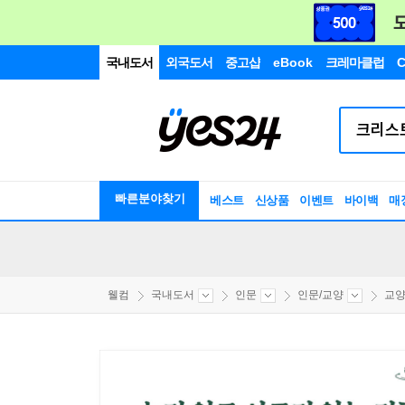
국내도서
외국도서
중고샵
eBook
크레마클럽
C
빠른분야찾기
베스트
신상품
이벤트
바이백
매
웰컴
국내도서
인문
인문/교양
교양