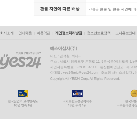
환불 지연에 따른 배상
대금 환불 및 환불 지연에 
회사소개
인재채용
이용약관
개인정보처리방침
청소년보호정책
도서홍보안내
대표 : 김석환, 최세라
주소 : 서울시 영등포구 은행로 11, 5층~6층(여의도동,일신
사업자등록번호 : 229-81-37000 통신판매업신고 : 제 200
이메일 : yes24help@yes24.com 호스팅 서비스사업자 :
Copyright ⓒ YES24 Corp. All Rights Reserved.