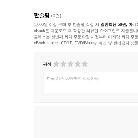
--- p.91
4H
한줄평
(0건)
내가 줄기세포의 가장 중요한 역할로 항상성을 꼽는
호밍(Homing, 아픈 부위를 찾아감): 줄기세포
1,000원 이상 구매 후 한줄평 작성 시
일반회원 50원, 마니
으로 움직이도록 신호를 제공하기 때문이다. 그렇
eBook은 다운로드 후 작성한 리뷰만 YES포인트 지급됩니
투영한다.
말할 필요는 없다. 줄기세포가 하는 가장 중요한 일
클래스는 첫번째 회차 주문확정 시점부터 마지막 회차 주문
호메오스타시스(Homeostasis, 항상 정상을 
놓는 것’이다.
eBook 페이백, CD/LP, DVD/Blu-ray, 패션 및 판매금
잡으려는 질서이다.
--- p.101~102
힐링(Healing, 상처와 아픔을 치유): 상처를 씻
헬퍼(Helper, 온전한 건강 회복을 도움): 줄
평점
오늘 우리 역시 각자의 물고기 뱃속과 같은 현실에 
성령님의 ‘보혜사’적 사역을 상징한다.
을 말이다. 늙고 병든 세상 환경을 넘어 우리의 중
한글 기준 50자까지 작성가능
그 감사는 우리를 다시 안전한 육지로 이끄는 가장 
몸의 재생, 삶의 회복은 우리 곁에 있다
--- p.112
갑자기 찾아온 난청을 극복하고 인생의 문이 다시 
단지 아프지 않다고 해서 힐링되었다고 말할 수는 
자신감과 젊음을 줄기세포 치료로 일상을 되찾은 약
아니다. 아픔은 사라졌지만 회복력은 살아나지 않았
루푸스로 고통의 악순환을 겪다가 일상을 되찾은 여
시 늦춰진 붕괴일 뿐이다.
있게 된 청년….
--- p.117