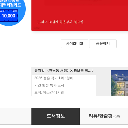
사이즈비교
공유하기
뮤지컬 〈휴남동 서점〉X 황보름 작가 북토크
2026 젊은 작가 1위 : 청예
기간 한정 특가 도서
오직, 예스24에서만
인간이란 좋겠네 (큰글자도서)
도서정보
리뷰/한줄평
(0/0)