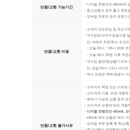
디지털 콘텐츠인 eBook의 
반품/교환 가능기간
중고상품의 경우 출고 완료일
모바일 쿠폰의 경우 유효기간(
고객의 단순변심 및 착오구
직수입양서/직수입일서중 일
단, 아래의 주문/취소 조건인
오늘 00시 ~ 06시 30분 
반품/교환 비용
오늘 06시 30분 이후 주문
직수입 음반/영상물/기프트 
단, 당일 00시~13시 사이
박스 포장은 택배 배송이 가
소비자의 책임 있는 사유로 
소비자의 사용, 포장 개봉에 
복제가 가능한 상품 등의 포장을 
소비자의 요청에 따라 개별
디지털 컨텐츠인 eBook, 
eBook 대여 상품은 대여 기
모바일 쿠폰 등록 후 취소/환
반품/교환 불가사유
중고상품이 구매확정(자동 