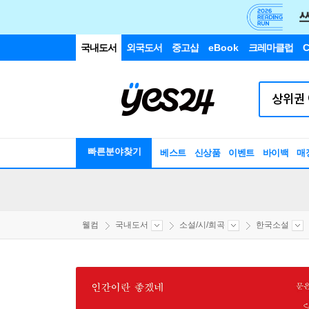
국내도서
외국도서
중고샵
eBook
크레마클럽
C
빠른분야찾기
베스트
신상품
이벤트
바이백
매
웰컴
국내도서
소설/시/희곡
한국소설