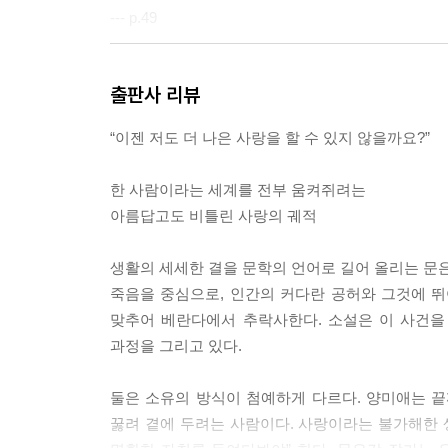
--- p.49
애인을 잃은 사람치고 너무 화사한가.
출판사 리뷰
--- p.69
“이젠 저도 더 나은 사랑을 할 수 있지 않을까요?”
누구에게나 찾아오기 마련인 고난과 불행이 자신만은
--- p.96
한 사람이라는 세계를 전부 움켜쥐려는
아름답고도 비틀린 사랑의 궤적
밤마다 책상 앞에 앉아 문장을 써. 수십 번 쓰고 
언어를 단 한 번이라도 끌어 올린다면 이 작업을 멈출
생활의 세세한 결을 문학의 언어로 길어 올리는 문은
--- p.126
죽음을 중심으로, 인간의 커다란 공허와 그것에 
맞추어 베란다에서 추락사한다. 소설은 이 사건을
장진영은 엉망으로 비틀린 부분을 특별한 아름다움
과정을 그리고 있다.
--- p.127
둘은 소유의 방식이 첨예하게 다르다. 양미애는 
“인간은 슬픈 유년의 기억에서 떠나기 힘들지. 죽을 
꿇려 곁에 두려는 사람이다. 사랑이라는 불가해한 
--- p.130