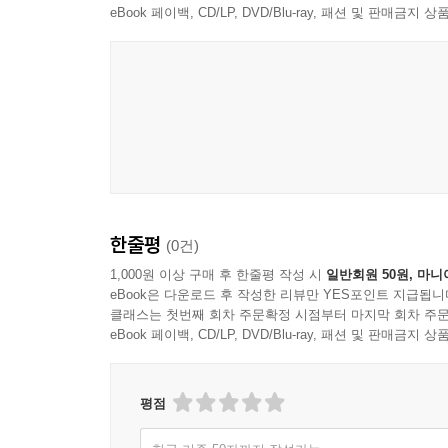
eBook 페이백, CD/LP, DVD/Blu-ray, 패션 및 판매금
“가능한 매일 조금씩 쓰기. 나는 이 행위에 어떤
“그러니까 넌 악마야.”마여진은 그의 가슴을 쓰다듬
책상에서 부단히 손가락을 움직였다. 뭉그적거릴
질 것 같았다. 꽉 들어찬 과육이 자신의 벌거벗은 몸
바지락칼국수를 먹고, 고양이에게 친한 척을 하면서.
--- p.204
수 없으니 “후회하지 않는 편을 선택”하는 마음. 소
눈 옆에 있는 눈물점 때문일까, 하고 생각한다. 그렇
오래전부터 그녀는 자신의 언어로 스스로를 설명하고
것이다.
기 때문에. 마여진을 마여진답게 만들어주는 뾰족함
*시리즈 소개*
--- p.205
한줄평
(0건)
한 편의 소설, 그리고 한 사람의 하루
1,000원 이상 구매 후 한줄평 작성 시
일반회원 50원, 마니
다산책방의 소설 ‘다소 시리즈’
eBook은 다운로드 후 작성한 리뷰만 YES포인트 지급됩니
클래스는 첫번째 회차 주문확정 시점부터 마지막 회차 주문
다소 시리즈는 한 편의 이야기와 그 이야기를 쓴 
eBook 페이백, CD/LP, DVD/Blu-ray, 패션 및 판매금
한 편의 소설을 읽은 뒤, 소설가의 사적인 일기를
사람으로서의 작가를 만나게 됩니다.
평점
모든 이야기는 누군가의 책상에서 태어나며, 때