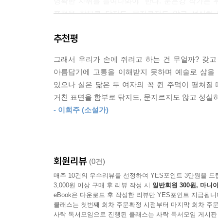
명확한 자취를 들여다봐야” 한다. 문은강 작가는 
표현을 함부로 닦지도, 문지르지도 않고 성실히 
친구, 마치코는 나의 친구. 불완전한 부분을 안전하
『인간이란 좋겠네』는 슬픈 유년에서 벗어나지 
--- p.132
추천평
스스로를 설명하고, 그 문장들로 다듬어진 결말을 쓰
마치코는 깊고 어두운 구멍과도 같아요. 누구도 그걸
그래서 우리가 손에 쥐려고 하는 건 무얼까? 갖고
우리는 『인간이란 좋겠네』를 통해 천수관음의 
--- p.142
아름답기에 고통을 이해받지 못하며 예술로 삶을 
나아간다는 것을. 천사도 악마도 아닌 인간의 성질
있으나 실은 닮은 두 여자의 꼭 쥔 주먹이 펼쳐질 
처음으로 자신이 그보다 우위를 점하고 있을지도 모
거친 표면을 함부로 닦지도, 문지르지도 않고 성실히
“밋밋한 세계의 균형을 흩뜨리는 점
--- p.162
- 이희주 (소설가)
하나를 소유하고 있다는 것. 나의 은밀한 자부심이다
사과는 불편한 감정을 상대에게 넘겨주기 위해 그녀
온 마음으로 마지막 점 하나를 찍는 마음
람처럼 몸을 낮춰도 마음만은 꼿꼿해질 수 있는 양
작업 일기 「소설가 문은강의 월요일」 수록
--- p.165
회원리뷰
(0건)
매주 10건의 우수리뷰를 선정하여 YES포인트 3만원을 드
『인간이란 좋겠네』에는 「소설가 문은강의 월요일」이
“엄마를 다시 갖고 싶어?”마여진은 한 손으로 턱을
3,000원 이상 구매 후 리뷰 작성 시
일반회원 300원, 마니아
연습’이라는 제목으로 집필되었고, 2025년 9월 
대답 따위는 기대하지 않는다는 듯.“다리라도 부러뜨
eBook은 다운로드 후 작성한 리뷰만 YES포인트 지급됩니
쓰인 일기에는 소설가의 일상과 소설 쓰는 마음이 담
클래스는 첫번째 회차 주문확정 시점부터 마지막 회차 주문
--- p.191
사락 독서모임으로 진행된 클래스는 사락 독서모임 게시판