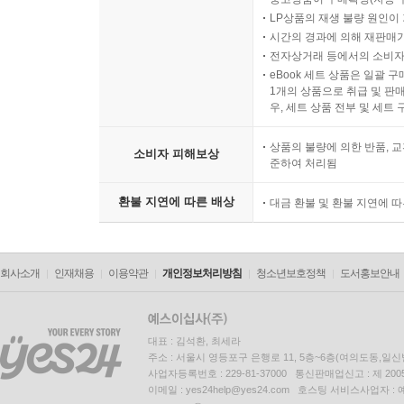
LP상품의 재생 불량 원인이 기
시간의 경과에 의해 재판매가
전자상거래 등에서의 소비자
eBook 세트 상품은 일괄 
1개의 상품으로 취급 및 판매
우, 세트 상품 전부 및 세트
상품의 불량에 의한 반품, 교
소비자 피해보상
준하여 처리됨
환불 지연에 따른 배상
대금 환불 및 환불 지연에 
회사소개
인재채용
이용약관
개인정보처리방침
청소년보호정책
도서홍보안내
대표 : 김석환, 최세라
주소 : 서울시 영등포구 은행로 11, 5층~6층(여의도동,일신
사업자등록번호 : 229-81-37000 통신판매업신고 : 제 200
이메일 : yes24help@yes24.com 호스팅 서비스사업자 :