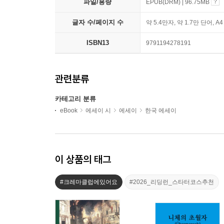
파일/용량
EPUB(DRM) | 96.75MB
글자 수/페이지 수
약 5.4만자, 약 1.7만 단어, A
ISBN13
9791194278191
관련분류
카테고리 분류
eBook
에세이 시
에세이
한국 에세이
이 상품의 태그
#크레마클럽에있어요
#2026_리딩런_스타터코스추천