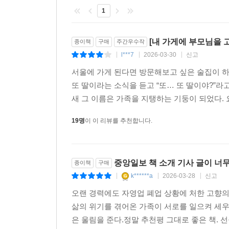
1
[내 가게에 부모님을 
종이책
구매
주간우수작
l***7
2026-03-30
신고
|
|
|
서울에 가게 된다면 방문해보고 싶은 술집이 하
또 딸이라는 소식을 듣고 “또… 또 딸이야?”라
새 그 이름은 가족을 지탱하는 기둥이 되었다. 
19명
이 이 리뷰를 추천합니다.
중앙일보 책 소개 기사 글이 너
종이책
구매
k******a
2026-03-28
신고
|
|
|
오랜 경력에도 자영업 폐업 상황에 처한 고향의
삶의 위기를 겪어온 가족이 서로를 일으켜 세우
은 울림을 준다.정말 추천평 그대로 좋은 책. 