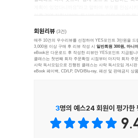
계획이 있었다니까요”라고 말하며 부모를 안심시키는
가족 경영 지침서이며, 동시에 읽는 이의 마음을 몽
뭐라도 해볼까?”라고 묻고 싶게 만드는, 사랑스럽고
회원리뷰
(3건)
사전 연재 독자의 추천사
매주 10건의 우수리뷰를 선정하여 YES포인트 3만원을 드
3,000원 이상 구매 후 리뷰 작성 시
일반회원 300원, 마니아
eBook은 다운로드 후 작성한 리뷰만 YES포인트 지급됩니
이 책을 읽기 전까진 또또 사장님이 부모님과 일
클래스는 첫번째 회차 주문확정 시점부터 마지막 회차 주문
같은 시대에 참 소중했어요. 연재를 시작하고 나서부
사락 독서모임으로 진행된 클래스는 사락 독서모임 게시판
읽어도 눈물이 났거든요. 3년 전 아버지가 돌아가
eBook 페이백, CD/LP, DVD/Blu-ray, 패션 및 판매금
읽는 행동에만 의미를 부여하는 시대라고 생각하는
장담해요.
- 진어이 (사전 연재 독자)
3
명의 예스24 회원이 평가한
몇 명의 동료와 가게를 운영하는 또 다른 자영업
9.
일터, 그러면서도 미래에 생계를 꾸려갈 수 있는
동료들의 개선점보다 멋진 경력과 장점에 스포트라
필요한 자원을 끌어오고, 동료들이 자신의 시간을