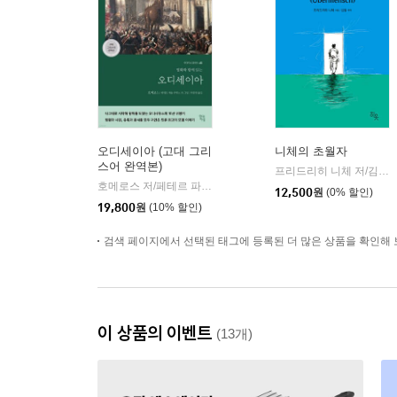
오디세이아 (고대 그리
니체의 초월자
스어 완역본)
프리드리히 니체 저/김철 편역
호메로스 저/페테르 파울 루벤스 그림/박문재 역
현대지성
|
12,500
원
(0% 할인)
19,800
원
(10% 할인)
검색 페이지에서 선택된 태그에 등록된 더 많은 상품을 확인해 
이 상품의 이벤트
(13개)