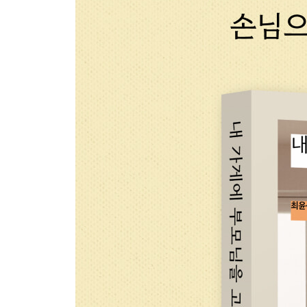
인턴 철균 님
우리가 만든 균형
세대를 넘어 함께 일하기
확장된 가족
사적인 직원 관리
세 살 능력 여든까지
나이를 초월한 동료애
일에서 배운 삶과 사랑
사랑 안에 공과 사
욕심 대신 추억
홍제천의 티티카카
에필로그