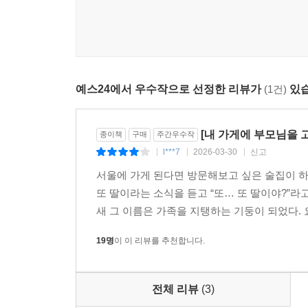
솔직하게 공유하며 앞으로 나아가는 윤선 님의 이야
에세이가 아닌 경영서라고 생각합니다. 자영업자 필
- 보혜 (사전 연재 독자)
철균 님을 보고 ‘어떻게 저렇게 신사적이며 적당
예스24에서 우수작으로 선정한 리뷰가
(1건)
있습
들어가 있었어요. 그에 맞춰 노력하셨을 철균 님
구성원은 단순히 음식을 판매하는 것 이상의 일
[내 가게에 부모님을 
종이책
구매
주간우수작
충만해지기 때문이에요. 가족 이야기가 나올 땐 눈
l***7
2026-03-30
신고
|
|
|
배웠어요.
- 명근성일의 딸 지수 (사전 연재 독자)
서울에 가게 된다면 방문해보고 싶은 술집이 하
또 딸이라는 소식을 듣고 “또… 또 딸이야?”라
새 그 이름은 가족을 지탱하는 기둥이 되었다. 
19명
이 이 리뷰를 추천합니다.
전체 리뷰
(3)