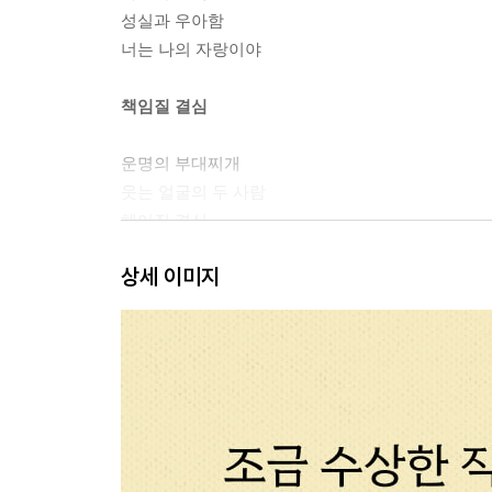
성실과 우아함
너는 나의 자랑이야
책임질 결심
운명의 부대찌개
웃는 얼굴의 두 사람
헤어질 결심
다시 생계 모드
상세 이미지
커다란 부엌
새로운 페르소나
동료 가족의 탄생
모두가 경력직
김치를 담그는 술집
가족의 이름으로