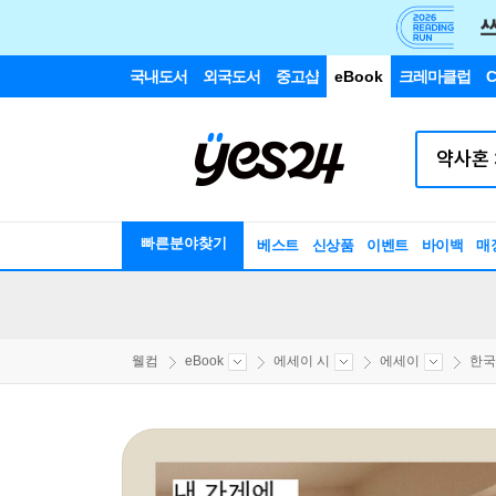
국내도서
외국도서
중고샵
eBook
크레마클럽
C
빠른분야찾기
베스트
신상품
이벤트
바이백
매
웰컴
eBook
에세이 시
에세이
한국