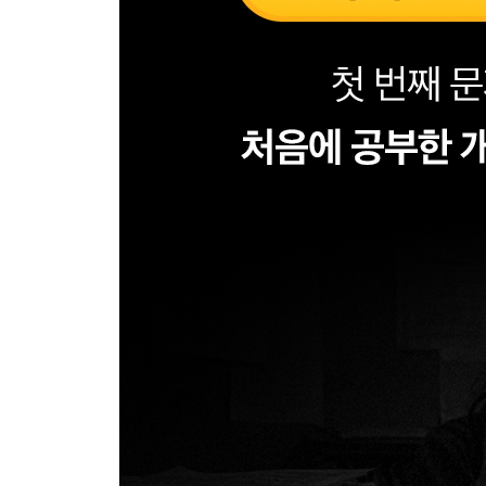
집단상담 평가 111
윤리강령 113
집단상담 115
집단상담 구조화 117
집단역동 119
집단상담 계획 121
비자발적인 청소년 123
공동지도자 집단 125
피드백 127
집단상담자의 문제행동 128
집단원의 권리 129
추수(follow-up) 면담 130
집단응집력 131
집단상담자의 인간적 자질(특성) 132
청소년 집단상담자에게 요구되는 능력과 자질 그리고
각 이론별 집단상담 접근 134
PART 3 심리측정 및 평가