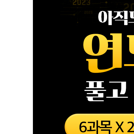
유아기(생후1년-6세) 074
신체 운동 발달 075
브론펜브레너(U. Bronfenbrenner)의 생태학적 체계
에릭슨(E. Erikson)의 심리사회적 발달이론 078
토마스와 체스(A. Thomas & S. Chess)의 기질 차원
퀴블러-로스(E. Kübler - Ross) 죽음을 받아들이는 
셀먼/셀만(R. Selman)의 조망수용 081
사회성 발달 083
바움린드(D. Baumrind)의 양육방식 084
PART 2 집단상담의 기초
집단발달단계 086
집단상담기술/기법 093
학교에서의 집단상담 099
치료적 요인 102
집단원의 문제행동 105
집단상담의 유형 108