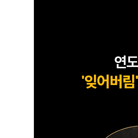
상담자의 전문적 자질 280
수용전념치료(ACT) 281
변증법적 행동치료(DBT:Dialectical Behavior Therap
청소년 상담의 기본 원리 285
이야기치료 286
라자루스의 중다양식치료 287
프로차스카와 디클레멘티(J. Prochaska & C. De
안구운동 둔감법 및 재처리 과정(EMDR)(Eye Movement De
치료적 요인 290
그 외 상담관련 이론 291
PART 5 학습이론
행동주의 294
기억에 대한 정보처리이론 308
사회인지학습 313
신경생리학적 뇌 317
내재적 동기와 외재적 동기 321