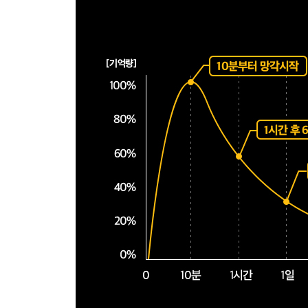
엘리스의 합리정서행동상담(REBT) 240
게슈탈트 상담 243
실존주의 상담 246
글래서(W.Glasser)의 현실치료상담 248
에릭 번(E.Berne)의 교류분석 252
상담단계 255
아들러(A. Adler)의 개인심리학 257
행동주의 상담 260
인간중심=인본주의 상담 263
상담 266
여성주의 상담 268
통합적 접근 상담 270
상담시작 전과 접수면접 272
상담목표 274
다문화 275
사례개념화 277
상담구조화 279