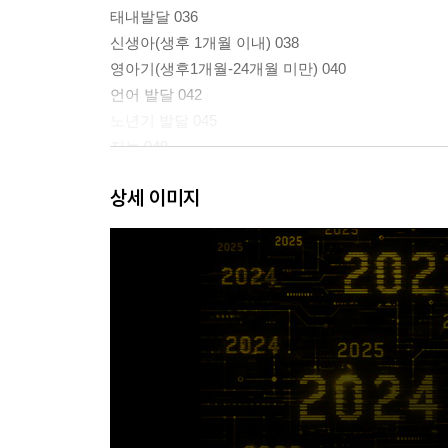
태내발달 036
신생아(생후 1개월 이내) 038
영아기(생후1개월-24개월 미만) 040
언어 발달 042
노년기 발달 045
지능 048
프로이트(S. Freud)의 정신분석 051
상세 이미지
기억 055
성인기 발달 057
염색체 이상 061
정서 발달 063
비고츠키(L. Vygotsky)의 인지발달이론 065
청소년기 발달 066
뇌와 신경계 발달 068
마샤/마르샤(J.Marcia)의 자아정체감 070
엘킨드(D. Elkind) 청소년기 자아중심성 071
공격성 072