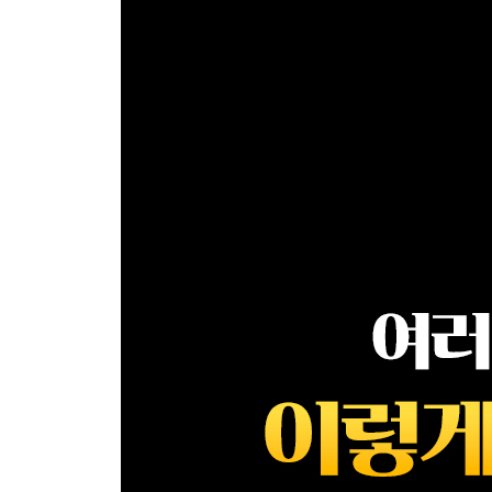
심리측정 209
심리검사 개발 210
심리검사 선정 시 유의사항 211
5요인 성격검사(Neo-PI-R) 객관적 검사 212
HTP(House-Tree-Person) 집-나무-사람검사 투사검
벤더게슈탈트검사(BGT) 투사검사 214
심리평가 215
심리검사 실시 유의사항 및 고려해야 할 변인 216
행동관찰측정법과 기록방법 217
클로닌저(C. Cloninger)의 기질 및 성격검사 (TCI:Temper
PART 4 상담이론
상담자 윤리 220
프로이트(S.Freud)의 정신분석 225
상담기법 229
아론 벡(A. Beck)의 인지치료 232
해결중심상담 236