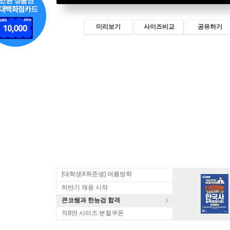
미리보기
사이즈비교
공유하기
[대학생X취준생] 여름방학
하반기 채용 시작
큰코쌤과 한능검 합격
직8딴 시리즈 분철쿠폰