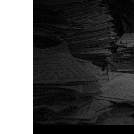
신뢰도와 타당도 152
MMPI 객관적 검사 159
웩슬러 지능검사 168
심리통계의 여러 개념(표준편차, 정규분포곡선, Z점수,
변인 척도 179
객관적 검사에 대한 학자별 지능검사의 정의 182
검사종류(객관적 검사와 투사적 검사) 185
문장완성검사SCT(Sentence Completion test) 투사
MBTI 객관적 검사 189
로샤(Rorschach) 잉크반점검사 투사검사 191
심리검사의 윤리 194
문항분석 196
홀랜드(Holland)의 직업적 흥미 이론 객관적 검사 20
표준화검사의 준거참조검사와 규준참조검사 202
PAI 성격 평가질문지(PAI-A : Personality Assessmen
주제통각검사(TAT:Thematic Apperception Test) 투
심리검사 208