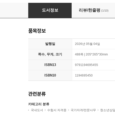
2026 유리 청소년상담사 3급 필기 기출풀이+1
도서정보
리뷰/한줄평
(1/10)
품목정보
발행일
2026년 05월 04일
쪽수, 무게, 크기
488쪽 | 205*265*30mm
ISBN13
9791194695455
ISBN10
1194695450
관련분류
카테고리 분류
국내도서
수험서 자격증
국가자격/전문사무
청소년상