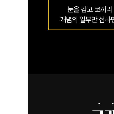
에클스와 윅필드(J. Eccles & A. Wigfield)의 기대×가치 
학습에 관한 학자별 정의 358
인지주의 359
학습과 관련된 이론들 360
PART 6 청소년 이해론
청소년복지 지원법 364
학교 밖 청소년 지원에 관한 법률 369
학교폭력예방 및 대책에 관한 법률 372
청소년기 법적 나이 375
청소년 기본법 376
청소년 보호법 383
범죄 소년법 386
그 외 청소년 시행령 388
청소년 비행 390
학교 부적응 392
가출 393