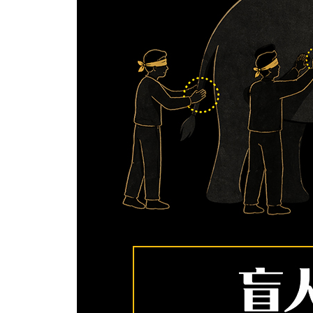
행동주의와 관련된 이론들 324
캐롤 드웩(C. Dweck)의 마인드셋(mindset) 327
학습전이(transfer) 329
학습에 관한 헵(D. Hebb)의 신경학적 법칙 331
학습의 정의 333
매슬로우(A. Maslow)의 욕구위계이론 334
쾰러(W. Köhler)의 통찰학습 336
정보처리의 새로운 접근 338
자기와 관련된 동기 340
톨만(E. Tolman)의 잠재적 학습(latent learning) 342
비고츠키의 사회적 구성주의와 피아제의 인지적 구성
와이너(B. Weiner)의 귀인이론 346
칙센트미하이(M. Csikszentmihalyi)의 몰입(flow) 34
구조주의, 기능주의, 형태주의, 구성주의, 진화심리 3
마이켄바움과 굿맨(Meichenbaum & Goodman)의 자기
망각 353
메타인지(meta-cognition) 354
기억·학습에 관련된 뇌의 신경전달 물질 355