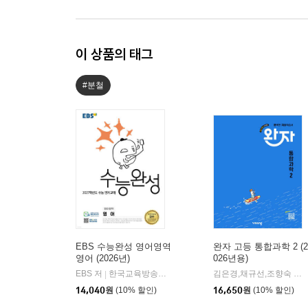
이 상품의 태그
#분철
EBS 수능완성 영어영역
완자 고등 통합과학 2 (2
영어 (2026년)
026년용)
EBS 저
한국교육방송공사
김은경,채규선,조향숙 등저
|
14,040
원
(10% 할인)
16,650
원
(10% 할인)