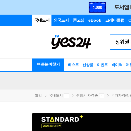
국내도서
외국도서
중고샵
eBook
크레마클럽
C
빠른분야찾기
베스트
신상품
이벤트
바이백
매
웰컴
국내도서
수험서 자격증
국가자격/전문