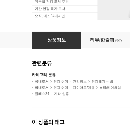
여름철 건강 도서 추천
기간 한정 특가 도서
오직, 예스24에서만
『이너뷰티 리추얼』 UNA(최윤하) 저자 북토크
상품정보
리뷰/한줄평
(8/7)
관련분류
카테고리 분류
국내도서
건강 취미
건강정보
건강해지는 법
국내도서
건강 취미
다이어트/미용
뷰티/메이크업
클래스24
기타·실용
이 상품의 태그