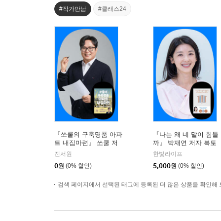
#작가만남
#클래스24
『쏘쿨의 구축명품 아파
『나는 왜 네 말이 힘들
트 내집마련』 쏘쿨 저
까』 박재연 저자 북토
자 온라인 북토크
크
진서원
한빛라이프
0
원
(0% 할인)
5,000
원
(0% 할인)
검색 페이지에서 선택된 태그에 등록된 더 많은 상품을 확인해 