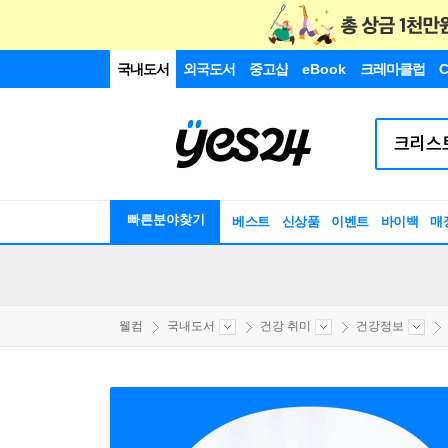
국내도서
외국도서
중고샵
eBook
크레마클럽
C
빠른분야찾기
베스트
신상품
이벤트
바이백
매
웰컴
국내도서
건강 취미
건강정보