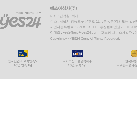
대표 : 김석환, 최세라
주소 : 서울시 영등포구 은행로 11, 5층~6층(여의도동,일신
사업자등록번호 : 229-81-37000 통신판매업신고 : 제 200
이메일 : yes24help@yes24.com 호스팅 서비스사업자 :
Copyright ⓒ YES24 Corp. All Rights Reserved.