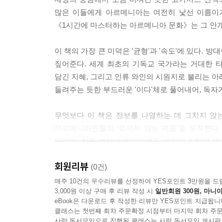
많은 이들에게 아르메니아는 여전히 낯선 이름이거
《1시간에 마스터하는 아르메니아 문화》는 그 안개
이 책의 가장 큰 미덕은 '균형'과 '속도'에 있다.
짚어준다. 세계 최초의 기독교 국가라는 거대한 타
담긴 지혜, 그리고 인류 와인의 시원지로 불리는 아
들려주는 듯한 부드러운 '이다'체로 풀어내어, 독자
무엇보다 이 책은 정보를 나열하는 데 그치지 않
아르메니아인들의 '꺾이지 않는 마음'을 포착한다.
달래며, 처음 보는 이방인에게도 기꺼이 식탁의 
한다.
회원리뷰
(0건)
여행을 준비하는 이들에게는 현지인의 마음을 여는
매주 10건의 우수리뷰를 선정하여 YES포인트 3만원을 드
3,000원 이상 구매 후 리뷰 작성 시
일반회원 300원, 마니아
탐험의 기회가 될 것이다. 이 책을 덮고 나면, 지
eBook은 다운로드 후 작성한 리뷰만 YES포인트 지급됩니
잡게 될 것이다. 이제, 가장 오래된 미래를 간직한 
클래스는 첫번째 회차 주문확정 시점부터 마지막 회차 주문
사락 독서모임으로 진행된 클래스는 사락 독서모임 게시판