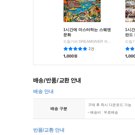
1시간에 마스터하는 스웨덴
1시
문화
란드
드림기버 DREAMGIVER 저
플레이월드주
|
2건
1,000
원
1,00
배송/반품/교환 안내
배송 안내
구매 후 즉시 다운로드 가능
배송 구분
배송비 : 무료배송
반품/교환 안내