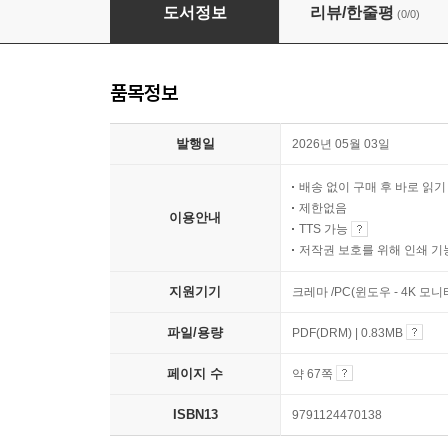
1시간에 마스터하는 아르메니아 문화
도서정보
리뷰/한줄평
(0/0)
품목정보
발행일
2026년 05월 03일
배송 없이 구매 후 바로 읽
제한없음
이용안내
TTS 가능
저작권 보호를 위해 인쇄 기
지원기기
크레마 /PC(윈도우 - 4K 모
파일/용량
PDF(DRM) | 0.83MB
페이지 수
약 67쪽
ISBN13
9791124470138