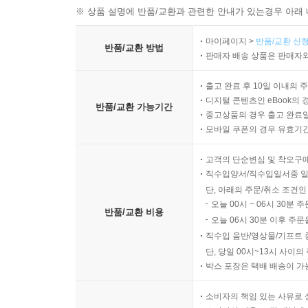
※ 상품 설명에 반품/교환과 관련한 안내가 있는경우 아래 
마이페이지 >
반품/교환 신청
반품/교환 방법
판매자 배송 상품은 판매자와
출고 완료 후 10일 이내의 
디지털 콘텐츠인 eBook의 
반품/교환 가능기간
중고상품의 경우 출고 완료일
모바일 쿠폰의 경우 유효기간(
고객의 단순변심 및 착오구
직수입양서/직수입일서중 일
단, 아래의 주문/취소 조건인
오늘 00시 ~ 06시 30분 
반품/교환 비용
오늘 06시 30분 이후 주문
직수입 음반/영상물/기프트 
단, 당일 00시~13시 사이
박스 포장은 택배 배송이 가
소비자의 책임 있는 사유로 