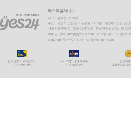
대표 : 김석환, 최세라
주소 : 서울시 영등포구 은행로 11, 5층~6층(여의도동,일신
사업자등록번호 : 229-81-37000 통신판매업신고 : 제 200
이메일 : yes24help@yes24.com 호스팅 서비스사업자 :
Copyright ⓒ YES24 Corp. All Rights Reserved.