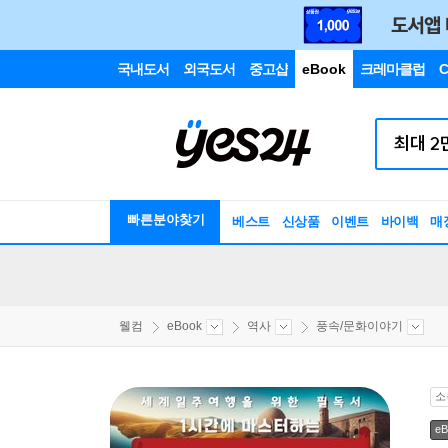
국내도서
외국도서
중고샵
eBook
크레마클럽
C
빠른분야찾기
베스트
신상품
이벤트
바이백
매
웰컴
eBook
역사
풍속/문화이야기
소
eB