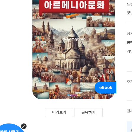
드림
첫
정
판
Y
추
결
미리보기
공유하기