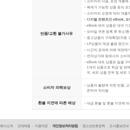
소비자의 사용, 포장 개봉에 
복제가 가능한 상품 등의 포장을 
소비자의 요청에 따라 개별
디지털 컨텐츠인 eBook, 
eBook 대여 상품은 대여 기
모바일 쿠폰 등록 후 취소/환
반품/교환 불가사유
중고상품이 구매확정(자동 
LP상품의 재생 불량 원인이 기
시간의 경과에 의해 재판매가
전자상거래 등에서의 소비자
eBook 세트 상품은 일괄 
1개의 상품으로 취급 및 판매
우, 세트 상품 전부 및 세트
상품의 불량에 의한 반품, 교
소비자 피해보상
준하여 처리됨
환불 지연에 따른 배상
대금 환불 및 환불 지연에 
회사소개
인재채용
이용약관
개인정보처리방침
청소년보호정책
도서홍보안내