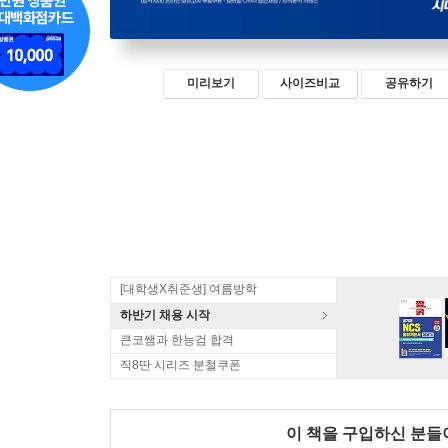
미리보기
사이즈비교
공유하기
[대학생X취준생] 여름방학
하반기 채용 시작
큰코쌤과 한능검 합격
직8딴 시리즈 분철쿠폰
이 책을 구입하신 분