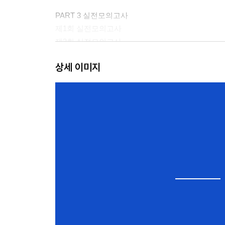
PART 3 실전모의고사
제1회 실전모의고사
제2회 실전모의고사
상세 이미지
별 책 정답 및 해설
PART 1 추리
PART 2 도형
PART 3 실전모의고사