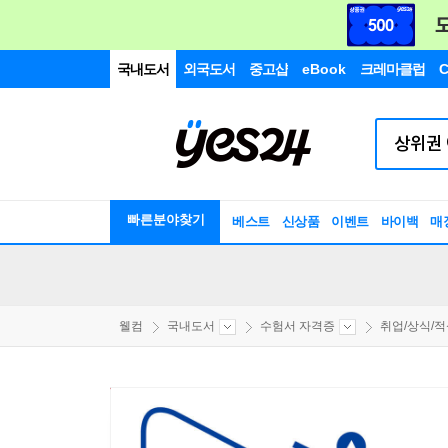
국내도서
외국도서
중고샵
eBook
크레마클럽
C
빠른분야찾기
베스트
신상품
이벤트
바이백
매
웰컴
국내도서
수험서 자격증
취업/상식/적성