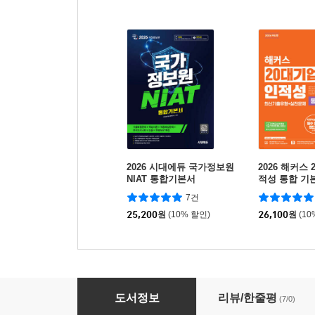
2026 시대에듀 국가정보원
2026 해커스
NIAT 통합기본서
적성 통합 기
유형+실전문제
7건
전모의고사 5
25,200
원
(10% 할인)
26,100
원
(10
시대에듀 유튜브로 쉽게 끝내는 인적성검사 추리
도서정보
리뷰/한줄평
(7/0)