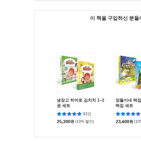
이 책을 구입하신 분
냉장고 히어로 김치치 1~2
장돌이네 떡집
권 세트
떡집 세트
83건
25,200
원
(10% 할인)
23,400
원
(1