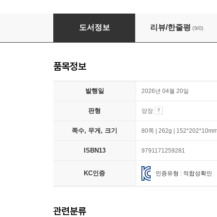
설기와 살구(작가 친필 사인본)
도서정보
리뷰/한줄평
(9/0)
품목정보
발행일
2026년 04월 20일
판형
양장
쪽수, 무게, 크기
80쪽 | 262g | 152*202*10m
ISBN13
9791171259281
KC인증
인증유형 : 적합성확인
관련분류