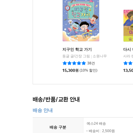
지구인 학교 가기
다시 
동글 글/간장 그림
소원나무
|
38건
15,300
원
(10% 할인)
13,5
배송/반품/교환 안내
배송 안내
예스24 배송
배송 구분
배송비 : 2,500원