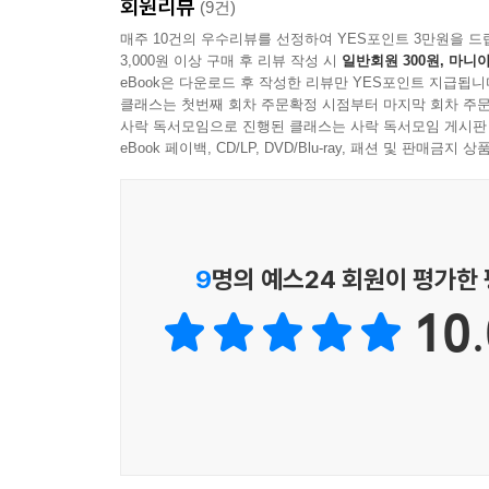
회원리뷰
소미의 하나뿐인 개 설기와 소중한 고양이 살구가 
(9건)
거지요. 이 책은 설기와 살구의 학교 가는 날 이야
매주 10건의 우수리뷰를 선정하여 YES포인트 3만원을 드
3,000원 이상 구매 후 리뷰 작성 시
일반회원 300원, 마니아
자주 가는 동네 인형 가게와 식당, 옷가게, 서점과
eBook은 다운로드 후 작성한 리뷰만 YES포인트 지급됩니
걸어 나가지요. 우리가 평소 아무렇지 않게 지나치던
클래스는 첫번째 회차 주문확정 시점부터 마지막 회차 주문
특별하고 다정하게 다가와요. 비록 생각지 못한 
사락 독서모임으로 진행된 클래스는 사락 독서모임 게시판
살구를 기다리고 있기 때문이지요! 소미의 공개 수업
eBook 페이백, CD/LP, DVD/Blu-ray, 패션 및 판매금
세상에서 가장 멋진 가족 이야기
‘우린 정말 행복한 가족이야!’
『설기와 살구: 학교 가는 날』은 바쁜 할머니를 대
9
명의 예스24 회원이 평가한
세상으로 한 발 한 발 내딛는 사랑의 힘으로 연결된
10.
비록 공개 수업 날 할머니는 학교에 오지 못했지만
뿌듯해집니다. 소미는 엄마나 아빠, 할머니가 학
어린이는 더더욱 아니지요. 소미가 그런 것처럼 
알아보는 힘이지요.
이 작품은 함께 시간을 보내며 서로를 위하고, 
사실을 알려 주어요. 어린이 독자는 이 이야기를 