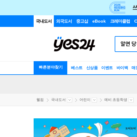
국내도서
외국도서
중고샵
eBook
크레마클럽
C
빠른분야찾기
베스트
신상품
이벤트
바이백
매
웰컴
국내도서
어린이
예비 초등학생