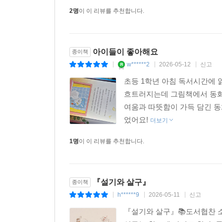
2명
이 이 리뷰를 추천합니다.
아이들이 좋아해요
종이책
w******2
2026-05-12
신고
|
|
|
초등 1학년 아침 독서시간에 
흐트러지는데 그림책에서 동화
여움과 따뜻함이 가득 담긴 동
었어요!
더보기
1명
이 이 리뷰를 추천합니다.
『설기와 살구』
종이책
h******9
2026-05-11
신고
|
|
|
『설기와 살구』📚도서협찬 