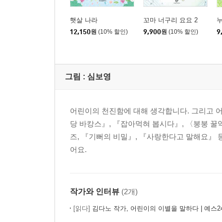
햇살 나라
꼬마 너구리 요요 2
누
12,150
원
(10% 할인)
9,900
원
(10% 할인)
9
그림 :
심보영
어린이의 천진함에 대해 생각합니다. 그리고 
당 바캉스』, 『잡아먹혀 봅시다』, 〈붕붕 꿀
즈, 『기뻐의 비밀』, 『사랑한다고 말해요』 
어요.
작가와 인터뷰
(2개)
[읽다]
김다노 작가, 어린이의 이별을 말하다 | 예스2