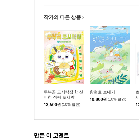
작가의 다른 상품
두부곰 도시락집 1: 신
황현호 보내기
비한 정령 도시락
10,800
원
(10% 할인)
13,500
원
(10% 할인)
1
만든 이 코멘트