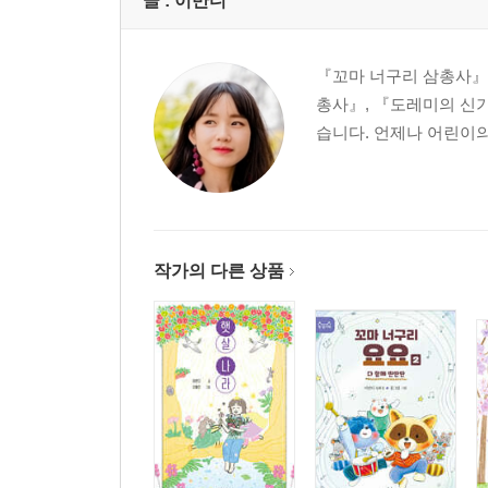
글 :
이반디
『꼬마 너구리 삼총사』
총사』, 『도레미의 신기
습니다. 언제나 어린이의
작가의 다른 상품