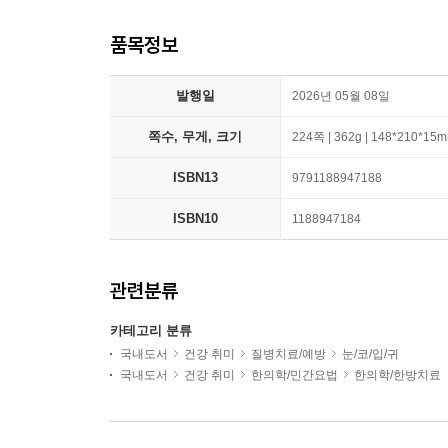
품목정보
발행일
2026년 05월 08일
쪽수, 무게, 크기
224쪽 | 362g | 148*210*15
ISBN13
9791188947188
ISBN10
1188947184
관련분류
카테고리 분류
국내도서
건강 취미
질병치료/예방
눈/코/입/귀
국내도서
건강 취미
한의학/민간요법
한의학/한방치료