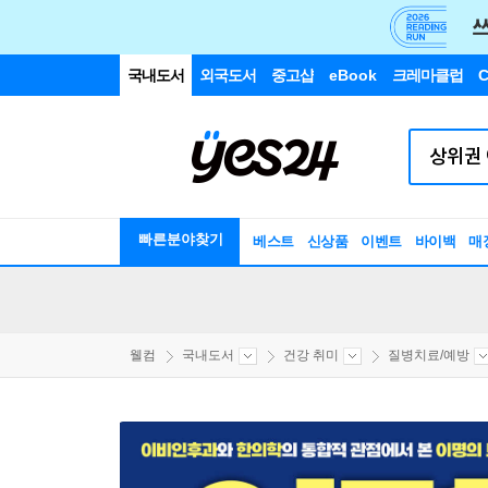
국내도서
외국도서
중고샵
eBook
크레마클럽
C
빠른분야찾기
베스트
신상품
이벤트
바이백
매
웰컴
국내도서
건강 취미
질병치료/예방