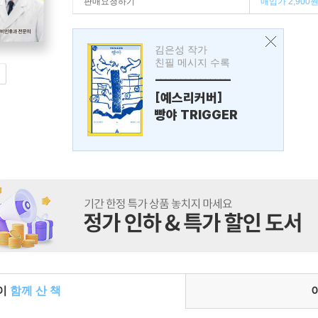
판매요청하기
매입가 2,900
김은성 작가
친필 메시지 수록
---------------
[예스리커버]
빵야 TRIGGER
들이
함께 산 책