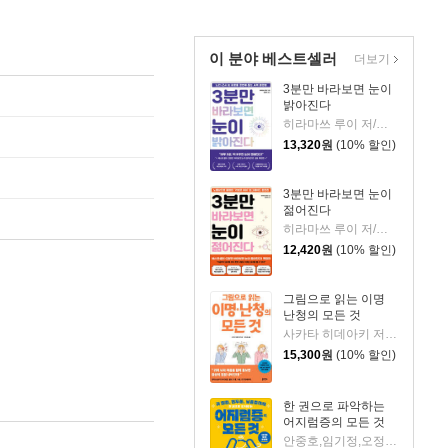
이 분야 베스트셀러
더보기
3분만 바라보면 눈이
밝아진다
히라마쓰 루이 저/정혜주 역
13,320
원
(10% 할인)
3분만 바라보면 눈이
젊어진다
히라마쓰 루이 저/김윤희 역
12,420
원
(10% 할인)
그림으로 읽는 이명
난청의 모든 것
사카타 히데아키 저/맹유숙 역
15,300
원
(10% 할인)
한 권으로 파악하는
어지럼증의 모든 것
안중호,임기정,오정훈,박민현,이은재 저