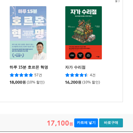
1
/3
하루 15분 호르몬 혁명
자가 수리점
57건
4건
18,000
원
(10% 할인)
16,200
원
(10% 할인)
17,100
카트에 넣기
바로구매
원