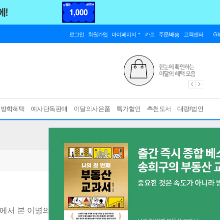
로그인
회원가입
마이페이지
카트
주문/배송
고객센터
Gl
름방학혜택
예사단독판매
이달의사은품
특가할인
추천도서
대량/법인
서 본 이명의 모든 것