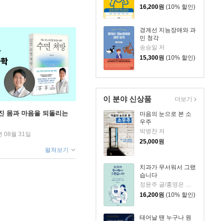
16,200
원
(10% 할인)
경계선 지능장애와 과
민 청각
송승일 저
15,300
원
(10% 할인)
이 분야 신상품
더보기
무너진 몸과 마음을 되돌리는
마음의 눈으로 본 소
우주
박병찬 저
년 08월 31일
25,000
원
펼쳐보기
치과가 무서워서 그랬
습니다
정윤주 글/홍영은 그림
16,200
원
(10% 할인)
태어날 땐 누구나 원