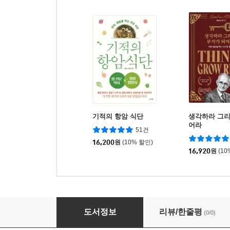
기적의 항암 식단
생각하라 그리
어라
51건
16,200
원
(10% 할인)
16,920
원
(10
이명혁명
도서정보
리뷰/한줄평
(0/0)