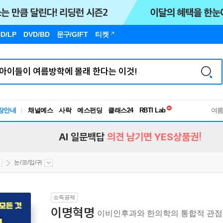
D/LP
DVD/BD
문구
/GIFT
티켓
독서유형검사
장안내
채널예스
사락
예스펀딩
클래스24
RBTI Lab
여
독서유형검사
AI 일문백답
의견 남기면 YES상품권!
눈/코/입/귀
소득공제
이명혁명
이비인후과와 한의학의 통합적 관점에