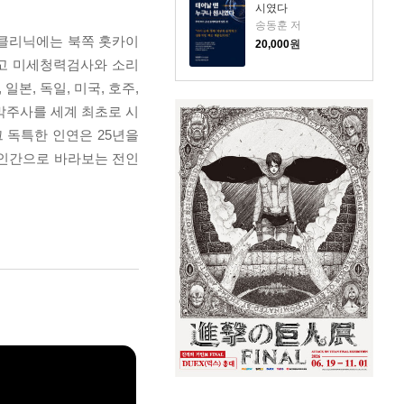
시였다
송동훈 저
 클리닉에는 북쪽 홋카이
20,000
원
하고 미세청력검사와 소리
본, 독일, 미국, 호주,
막주사를 세계 최초로 시
 독특한 인연은 25년을
 인간으로 바라보는 전인