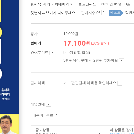
황재옥
,
사카타 히데아키
저
솔트앤씨드
2026년 05월 08일
질병치
첫번째 리뷰어가 되어주세요.
판매지수 96
베스트
정가
19,000원
17,100
원
판매가
(10% 할인)
YES포인트
950원 (5% 적립)
5만원이상 구매 시 2천원 추가적립
결제혜택
카드/간편결제 혜택을 확인하세요
배송안내
배송비 : 무료
중고상품
이 상품을 팔기