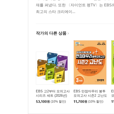
재를 펴냈다. 또한 〈자이언트 펭TV〉는 EBS
최고의 스타 크리에이...
작가의 다른 상품
EBS 고2부터 모의고사
EBS 만점마무리 봉투
E
시리즈 세트 (2026년)
모의고사 시즌2 고난도
모
영어영역 3회분 (2026
수
53,100
원
(10% 할인)
11,700
원
(10% 할인)
1
년)
년