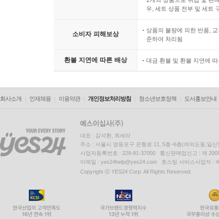
우, 세트 상품 전부 및 세트
상품의 불량에 의한 반품, 교
소비자 피해보상
준하여 처리됨
환불 지연에 따른 배상
대금 환불 및 환불 지연에 
회사소개
인재채용
이용약관
개인정보처리방침
청소년보호정책
도서홍보안내
대표 : 김석환, 최세라
주소 : 서울시 영등포구 은행로 11, 5층~6층(여의도동,일신
사업자등록번호 : 229-81-37000 통신판매업신고 : 제 200
이메일 : yes24help@yes24.com 호스팅 서비스사업자 :
Copyright ⓒ YES24 Corp. All Rights Reserved.