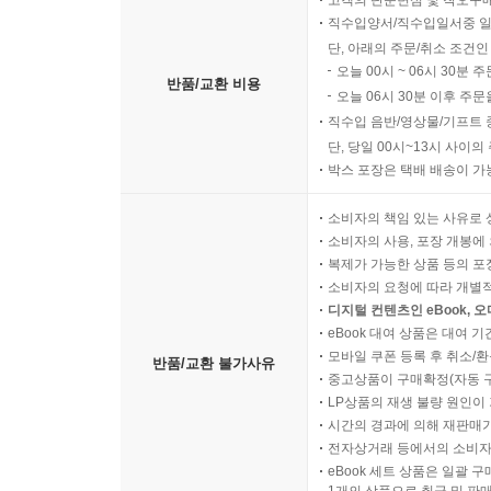
직수입양서/직수입일서중 일
단, 아래의 주문/취소 조건인
오늘 00시 ~ 06시 30분 
반품/교환 비용
오늘 06시 30분 이후 주문
직수입 음반/영상물/기프트 
단, 당일 00시~13시 사이
박스 포장은 택배 배송이 가
소비자의 책임 있는 사유로 
소비자의 사용, 포장 개봉에 
복제가 가능한 상품 등의 포장을 
소비자의 요청에 따라 개별
디지털 컨텐츠인 eBook, 
eBook 대여 상품은 대여 기
모바일 쿠폰 등록 후 취소/환
반품/교환 불가사유
중고상품이 구매확정(자동 
LP상품의 재생 불량 원인이 기
시간의 경과에 의해 재판매가
전자상거래 등에서의 소비자
eBook 세트 상품은 일괄 
1개의 상품으로 취급 및 판매