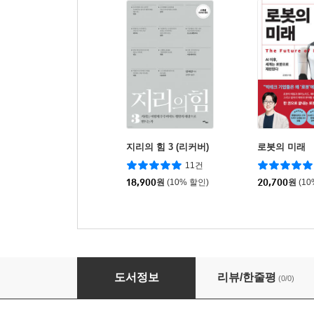
지리의 힘 3 (리커버)
로봇의 미래
11건
18,900
원
(10% 할인)
20,700
원
(1
괴물의 시대
도서정보
리뷰/한줄평
(0/0)