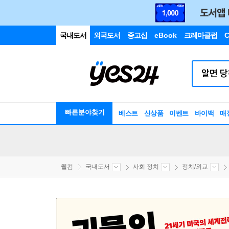
국내도서
외국도서
중고샵
eBook
크레마클럽
C
빠른분야찾기
베스트
신상품
이벤트
바이백
매
웰컴
국내도서
사회 정치
정치/외교