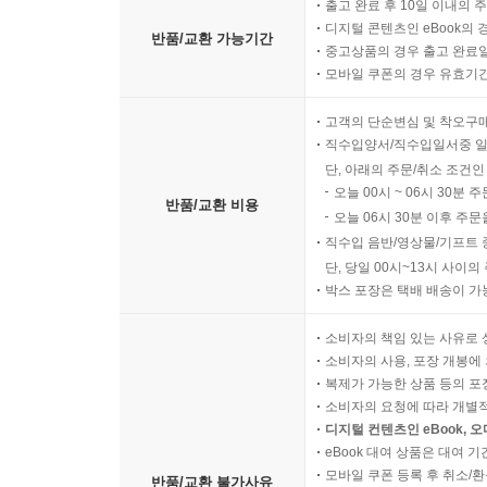
출고 완료 후 10일 이내의 
디지털 콘텐츠인 eBook의 
반품/교환 가능기간
중고상품의 경우 출고 완료일
모바일 쿠폰의 경우 유효기간(
고객의 단순변심 및 착오구
직수입양서/직수입일서중 일
단, 아래의 주문/취소 조건인
오늘 00시 ~ 06시 30분 
반품/교환 비용
오늘 06시 30분 이후 주문
직수입 음반/영상물/기프트 
단, 당일 00시~13시 사이
박스 포장은 택배 배송이 가
소비자의 책임 있는 사유로 
소비자의 사용, 포장 개봉에 
복제가 가능한 상품 등의 포장을 
소비자의 요청에 따라 개별
디지털 컨텐츠인 eBook, 
eBook 대여 상품은 대여 기
모바일 쿠폰 등록 후 취소/환
반품/교환 불가사유