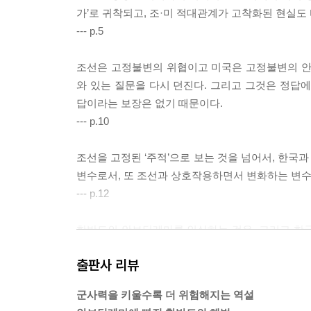
가’로 귀착되고, 조·미 적대관계가 고착화된 현실도
--- p.5
조선은 고정불변의 위협이고 미국은 고정불변의 안보
와 있는 질문을 다시 던진다. 그리고 그것은 정답
답이라는 보장은 없기 때문이다.
--- p.10
조선을 고정된 ‘주적’으로 보는 것을 넘어서, 한국
변수로서, 또 조선과 상호작용하면서 변화하는 변수
--- p.12
한반도의 안보딜레마를 인식하는 것은, 그리고 한
딜레마에서 해방될 가능성을 여는 첫걸음이다. 거기
출판사 리뷰
--- p.33
군사력을 키울수록 더 위험해지는 역설
미국의 군사변환과 미군 재배치가 한국뿐 아니라 동