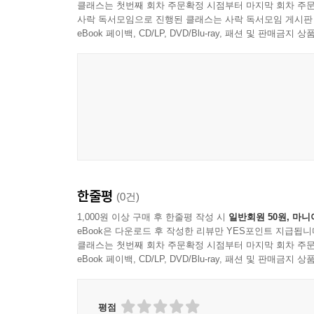
평화활동은 남북관계를 평화적으로 전환시키기 위한 
클래스는 첫번째 회차 주문확정 시점부터 마지막 회차 주문
한반도의 안보위기를 이러한 구조 속에서 읽어내며,
사락 독서모임으로 진행된 클래스는 사락 독서모임 게시판
남·북 정부 사이의 활동만으로는 이뤄질 수 없다. 
eBook 페이백, CD/LP, DVD/Blu-ray, 패션 및 판매금
민사회의 몫이다. 역으로 시민사회 안에서 평화적 
9·11부터 트럼프 2.0까지
--- p.233
미국의 세계전략은 어떻게 한반도의 안보를 만들
동아시아에서 이제 80여년을 맞은 ‘전후체제’는 중대
이같은 이론적 배경을 바탕으로 하여, 저자는 
정학과 지경학의 딜레마 및 안보딜레마를 심화시키고
점검한다. 분단이라는 오래된 구조 위에 적대적 
미국은 새로운 선택을 할 수 있을 것인가? 삼중분
작동하는 복합적 공간이 되었다. 2001년 9·11사
--- p.274
배치 등의 억제전략(5장), 바이든 정부 시기의 가
대외전략은 동아시아 질서를 재편하며 한반도 정세
트럼프 정부 2.0의 조선 관여 정책과 맞물릴 수
한줄평
(0건)
을 지향해야 한다. 그런데 한미관계, 조미관계 및
저자는 이러한 전략 변화가 한반도에서 어떤 방
1,000원 이상 구매 후 한줄평 작성 시
일반회원 50원, 마니
eBook은 다운로드 후 작성한 리뷰만 YES포인트 지급됩니
미사일 개발, 이에 맞선 한국의 군사력 증강과
--- p.305
클래스는 첫번째 회차 주문확정 시점부터 마지막 회차 주문
심화시켜왔다. 한쪽의 억제와 방어가 다른 한쪽에
eBook 페이백, CD/LP, DVD/Blu-ray, 패션 및 판매금
반복되어온 것이다. 이 책은 이같은 상호작용이 
교차하는 가운데 장기간 누적되어온 구조적 위기임을
평점