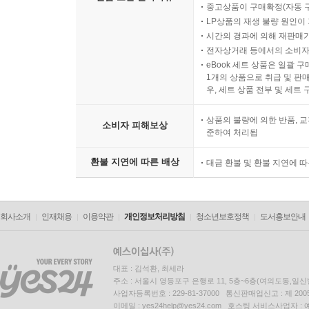
중고상품이 구매확정(자동 
LP상품의 재생 불량 원인이 기
시간의 경과에 의해 재판매가
전자상거래 등에서의 소비자
eBook 세트 상품은 일괄 
1개의 상품으로 취급 및 판매
우, 세트 상품 전부 및 세트
상품의 불량에 의한 반품, 교
소비자 피해보상
준하여 처리됨
환불 지연에 따른 배상
대금 환불 및 환불 지연에 
회사소개
인재채용
이용약관
개인정보처리방침
청소년보호정책
도서홍보안내
대표 : 김석환, 최세라
주소 : 서울시 영등포구 은행로 11, 5층~6층(여의도동,일신
사업자등록번호 : 229-81-37000 통신판매업신고 : 제 200
이메일 : yes24help@yes24.com 호스팅 서비스사업자 :