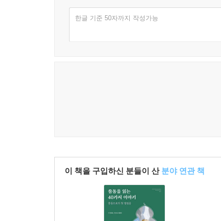
분단의 구조를 직시하고 평화체제로 나아가는 길을 
한글 기준 50자까지 작성가능
통해 다른 가능성을 사유할 수 있는 출발점을 마
불법 행위를 저지르고 민주주의 증진과 한반도 
진로는 한반도를 둘러싼 위기를 돌파하는 일과 
까닭에서다. 불안과 위기를 진단하는 데 그치지 
요동하는 한반도의 불안을 이겨내고 위기를 기회로,
미국의 세계전략 재편 속에서
더이상 불안하지 않은 한반도를 향하여
제47대 미국 대통령으로 돌아온 도널드 트럼프는
재집권에 성공한 트럼프는 2025년 1월 취임식 연
대외전략을 예측하기 어려운 방향으로 밀어붙이고 
이 책을 구입하신 분들이 산
분야 연관 책
트럼프의 귀환은 그동안 누적되어온 국제질서의 균
균열 속에서 한반도는 다시 한번 전략적 선택의 기
어떻게 대응할 것인지 근본적으로 성찰할 것을 요구