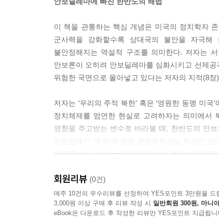
안보딜레마에 빠진 한반도의 해법
력적 관계를 발전시킬 수 있는 열쇠는 지역차원의 협
을 장차 6자간 안보논의체로 발전시킬 가능성, 동
이 책을 관통하는 핵심 개념은 미국의 정치학자 존 허
와 협력을 추동할 다국간 시민사회 연대의 가능성 
군사력을 강화할수록 상대국의 불안을 자극해 
--- p.66
불안정해지는 역설적 구조를 의미한다. 저자는 서
안보론이 오히려 안보딜레마를 심화시키고 선제공격
반면 한국에서는 안보 사안, 특히 조선이 관련된,
위험한 국면으로 몰아넣고 있다는 저자의 지적(8장
그 이유는 정부조직의 구조적 문제와 현대사의 문
제한하는 구조적 질곡이라 할 수 있다.
저자는 ‘우리의 주적 북한’ 혹은 ‘영원한 동맹 미
--- p.80
정치체제를 엄연한 현실로 고려하자는 의미에서 북
영향을 주고받는 변수로 바라볼 때, 한반도의 안보
한국 자체가 평화적 전환을 이루지 않는다면 정상
동맹관계가 ‘주적’에 의해 굳건해지기도 하지만 반대
는 데 30여년이 걸렸다. 현재의 위기상황은 그에 걸맞
가져올 수도 있다는 관점이다. 이런 틀로 바라본
짜 평화는 무엇인가? 지금부터, 우리부터 만들어가는 
수도 있을 것이다.
결과 군사훈련 동결을 선언하고 당장 실천해야 한
회원리뷰
(0건)
다.
여기에 더해 저자는 동아시아 평화의 위기를 냉전분
매주 10건의 우수리뷰를 선정하여 YES포인트 3만원을 드
--- p.230~231
3,000원 이상 구매 후 리뷰 작성 시
일반회원 300원, 마니아
층위의 분단이 긴밀하게 얽혀 오늘날의 안보현실
eBook은 다운로드 후 작성한 리뷰만 YES포인트 지급됩니
억제나 동맹 강화만으로는 도달할 수 없는 과제임