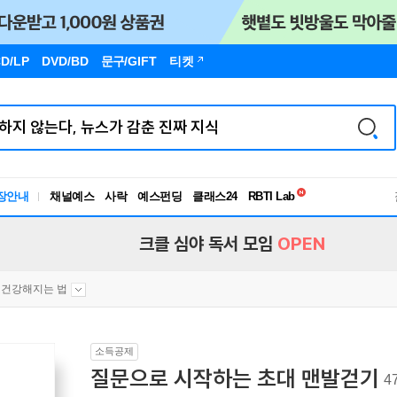
D/LP
DVD/BD
문구
/GIFT
티켓
독서유형검사
RBTI Lab
장안내
채널예스
사락
예스펀딩
클래스24
독서유형검사
크클 심야 독서 모임
OPEN
건강해지는 법
소득공제
질문으로 시작하는 초대 맨발걷기
4