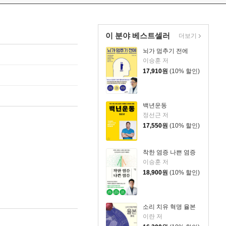
이 분야 베스트셀러
더보기
뇌가 멈추기 전에
이승훈 저
17,910
원
(10% 할인)
백년운동
정선근 저
17,550
원
(10% 할인)
착한 염증 나쁜 염증
이승훈 저
18,900
원
(10% 할인)
소리 치유 혁명 율본
이란 저