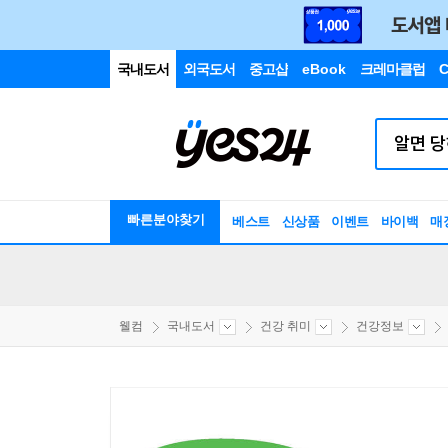
국내도서
외국도서
중고샵
eBook
크레마클럽
C
빠른분야찾기
베스트
신상품
이벤트
바이백
매
웰컴
국내도서
건강 취미
건강정보