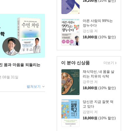
16,200
원
(10% 할인)
아픈 사람의 99%는
장누수다
강신용 저
18,000
원
(10% 할인)
이 분야 신상품
더보기
무너진 몸과 마음을 되돌리는
채식약선, 내 몸을 살
리는 치유의 식탁
년 08월 31일
강주연 저
펼쳐보기
18,000
원
(10% 할인)
당신은 지금 잘못 먹
고 있다
김명미 저
18,000
원
(10% 할인)