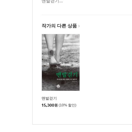
맨발걷기...
16 발지압과 맨발걷기는 무엇이 다른가요?
17 준비운동과 마무리 운동이 있나요?
18 맨발로 걸으면 발바닥이 아픈데 왜 그런가요?
19 발이 따뜻해지거나 통증이 변화하는데 괜찮나요
작가의 다른 상품
20 맨발걷기를 하면 안 되는 경우가 있나요?
21 맨발걷기를 해도 되는지 어떻게 판단하나요?
22 부상 위험은 없나요?
23 신발 신고 걸으면 안 되나요?
맨발걷기 실천 편 셀프 체크리스트
3부 맨발걷기 고급 편
24 어싱(Earthing)이 뭔가요?
맨발걷기
25 어싱(Earthing)의 원리가 뭔가요?
15,300
원
(10% 할인)
26 지구의 자유전자가 뭔가요?
27 어싱은 우리 몸에 어떤 영향을 주나요?
28 활성산소가 뭔가요?