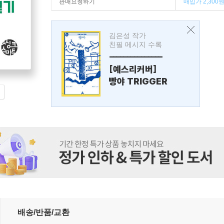
판매요청하기
매입가 2,300
김은성 작가
친필 메시지 수록
---------------
[예스리커버]
빵야 TRIGGER
배송/반품/교환