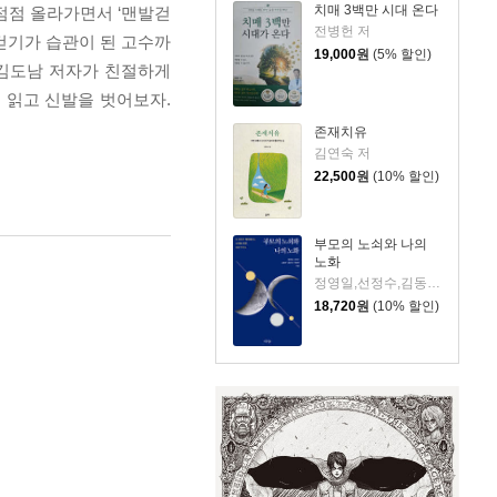
치매 3백만 시대 온다
 점점 올라가면서 ‘맨발걷
전병헌 저
걷기가 습관이 된 고수까
19,000
원
(5% 할인)
’ 김도남 저자가 친절하게
을 읽고 신발을 벗어보자.
존재치유
김연숙 저
22,500
원
(10% 할인)
부모의 노쇠와 나의
노화
정영일,선정수,김동우,윤은선,최정연 저
18,720
원
(10% 할인)