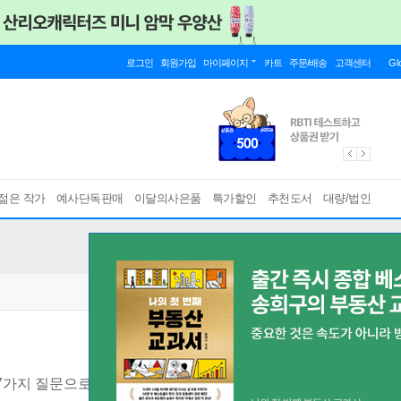
로그인
회원가입
마이페이지
카트
주문/배송
고객센터
Gl
젊은 작가
예사단독판매
이달의사은품
특가할인
추천도서
대량/법인
7가지 질문으로 알아보는 맨발걷기