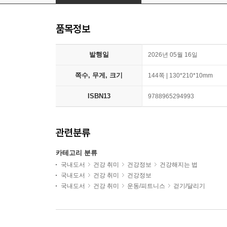
품목정보
발행일
2026년 05월 16일
쪽수, 무게, 크기
144쪽 | 130*210*10mm
ISBN13
9788965294993
관련분류
카테고리 분류
국내도서
건강 취미
건강정보
건강해지는 법
국내도서
건강 취미
건강정보
국내도서
건강 취미
운동/피트니스
걷기/달리기