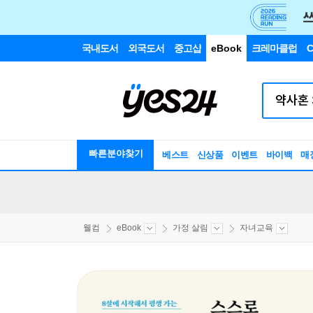
국내도서
외국도서
중고샵
eBook
크레마클럽
C
빠른분야찾기
베스트
신상품
이벤트
바이백
매
웰컴
eBook
가정 살림
자녀교육