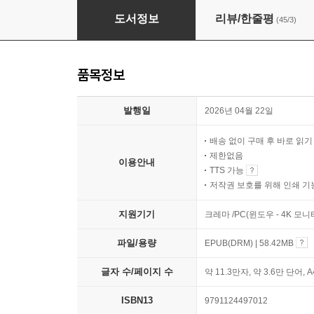
스스로 공부하는 아이는 이렇게 키웁니다
도서정보
리뷰/한줄평
(45/3)
품목정보
발행일
2026년 04월 22일
배송 없이 구매 후 바로 읽
제한없음
이용안내
TTS 가능
저작권 보호를 위해 인쇄 기
지원기기
크레마 /PC(윈도우 - 4K 모
파일/용량
EPUB(DRM) | 58.42MB
글자 수/페이지 수
약 11.3만자, 약 3.6만 단어, 
ISBN13
9791124497012