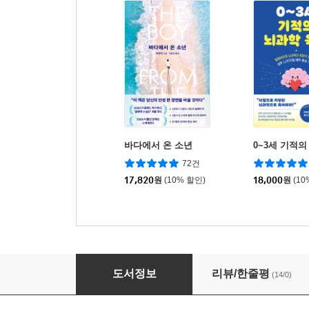
바다에서 온 소년
0~3세 기적의
72건
17,820
원
(10% 할인)
18,000
원
(10
조직은 설계된다
도서정보
리뷰/한줄평
(14/0)