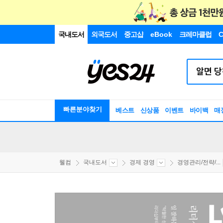
국내도서
외국도서
중고샵
eBook
크레마클럽
C
빠른분야찾기
베스트
신상품
이벤트
바이백
매
웰컴
국내도서
경제 경영
경영관리/전략/...