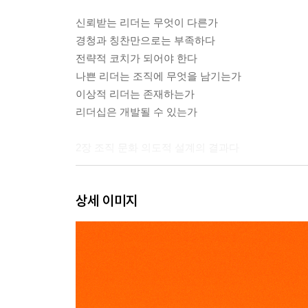
신뢰받는 리더는 무엇이 다른가
경청과 칭찬만으로는 부족하다
전략적 코치가 되어야 한다
나쁜 리더는 조직에 무엇을 남기는가
이상적 리더는 존재하는가
리더십은 개발될 수 있는가
2장 조직 문화 의도적 설계의 결과다
관계 중심 문화의 구조적 한계
상세 이미지
조직 정치가 없다는 착각
행동·사건·의사 결정이 만드는 조직 문화
가치관은 왜 선언에 머무는가
조직 개발은 역량의 전환이다
3장 커뮤니케이션 기술이 아니라 구조다