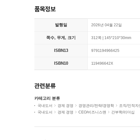
품목정보
발행일
2026년 04월 22일
쪽수, 무게, 크기
312쪽 | 145*210*30mm
ISBN13
9791194966425
ISBN10
119496642X
관련분류
카테고리 분류
국내도서
경제 경영
경영관리/전략/경영학
조직/인적자
국내도서
경제 경영
CEO/비즈니스맨
간부학/리더십