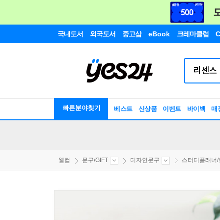
국내도서
외국도서
중고샵
eBook
크레마클럽
C
빠른분야찾기
베스트
신상품
이벤트
바이백
매
웰컴
문구/GIFT
디자인문구
스터디플래너/컨