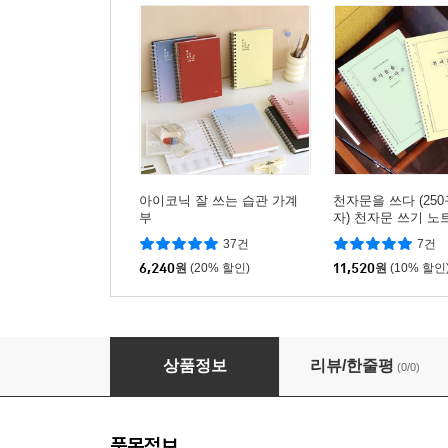
아이코닉 잘 쓰는 습관 가계
천자문을 쓰다 (250구
부
자) 천자문 쓰기 노
학습지⑩)
37건
7건
6,240
원
(20% 할인)
11,520
원
(10% 할인
기본 작은소비 가계부 (만년형 1년용)
상품정보
리뷰/한줄평
(0/0)
품목정보