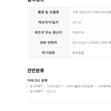
품명 및 모델명
기본 작은소비 가계부 (만년형
제조자/수입자
인디고
제조국 또는 원산지
대한민국
관련 연락처
예스이십사 고객센터 1544-3
허가관련
해당없음
관련분류
카테고리 분류
문구/GIFT
디자인문구
스터디플래너/컨셉북
가계북/캐
문구/GIFT
인디고